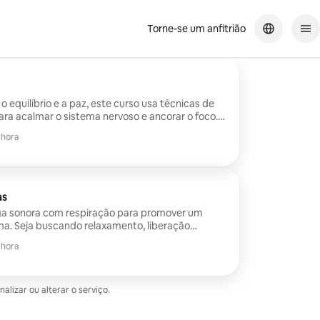
Torne-se um anfitrião
o equilíbrio e a paz, este curso usa técnicas de
ara acalmar o sistema nervoso e ancorar o foco.
aquece o corpo, aumenta a circulação e libera a
 hora
a quem busca tranquilidade, esta opção termina
das.
as
ga sonora com respiração para promover um
a. Seja buscando relaxamento, liberação
do sistema nervoso, ela proporciona uma
 hora
quanto
s tigelas de cristal promovem o relaxamento e a
izar ou alterar o serviço.