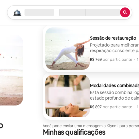
Comece sua busca
Local
Check-in/Checkout
Tipo de serviço
Sessão de restauração
Projetado para melhorar 
respiração consciente p
Uma sequência intuitiva 
R$ 769
R$ 769 por participante
,
por participante
·
1
tensão física. Ideal par
com poses yin prolonga
Modalidades combinad
Esta sessão combina io
estado profundo de calm
emocional ou regulação 
R$ 897
R$ 897 por participante
,
por participante
·
1
sensação de estabilidade. As poses ajudam a ancorar a mente, en
as vibrações sonoras da
liberação emocional.
o
Você pode enviar uma mensagem a Kiyomi para personal
Minhas qualificações