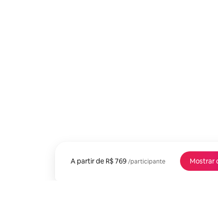
A partir de
A partir de R$ 769 por participante
R$ 769
Mostrar 
/participante