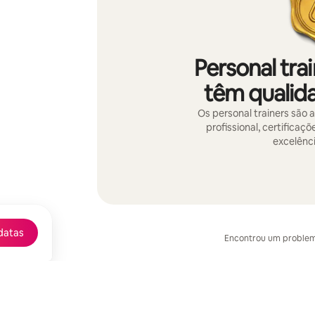
Personal tra
têm qualida
Os personal trainers são 
profissional, certificaç
excelênci
datas
Encontrou um proble