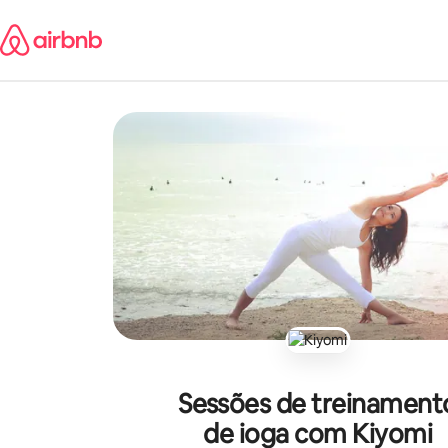
Pular
para
o
conteúdo
Sessões de treinament
de ioga com Kiyomi