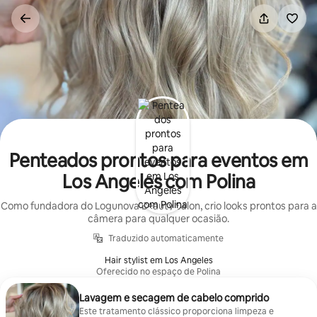
Pular
para
o
conteúdo
Penteados prontos para eventos em
Los Angeles com Polina
Como fundadora do Logunova Beauty Salon, crio looks prontos para a
câmera para qualquer ocasião.
Traduzido automaticamente
Hair stylist em Los Angeles
Oferecido no espaço de Polina
Lavagem e secagem de cabelo comprido
Este tratamento clássico proporciona limpeza e