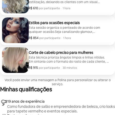
estilização, deixando os clientes com um visual
elegante e sofisticado.
R$ 610
R$ 610 por participante
,
por participante
·
1 hora
Estilos para ocasiões especiais
Esta sessão organiza o penteado de acordo com
qualquer ocasião.Seja canalizando glamour,
sofisticação ou elegância atemporal, é ajustado para
R$ 854
R$ 854 por participante
,
por participante
·
1 hora
atender aos gostos individuais. Os clientes são
convidados a chegar com o cabelo limpo e seco. Eles
também são bem-vindos para agendar uma lavagem e
secagem.
Corte de cabelo preciso para mulheres
Esta técnica prioriza ângulos limpos e linhas nítidas.
Em sintonia com o formato do rosto de cada cliente, é
ideal para quem busca um visual refinado.
R$ 915
R$ 915 por participante
,
por participante
·
30 minutos
Você pode enviar uma mensagem a Polina para personalizar ou alterar o
serviço.
Minhas qualificações
19 anos de experiência
Como fundadora de salão e empreendedora de beleza, crio looks
para tapete vermelho e eventos especiais.