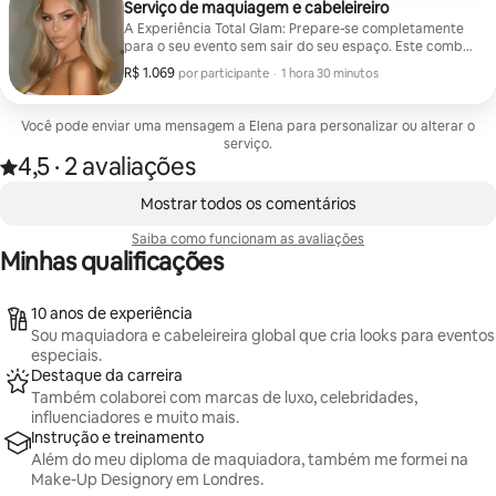
permanecer impecável do dia para a noite. Ideal para
Serviço de maquiagem e cabeleireiro
eventos de gala, sessões de fotos ou jantares.
A Experiência Total Glam: Prepare-se completamente
(Observação: o estilo de noiva e de festa de
para o seu evento sem sair do seu espaço. Este combo
casamento está sujeito a preços separados).
premium inclui uma maquiagem Signature Glam
R$ 1.069
R$ 1.069 por participante
,
por participante
·
1 hora 30 minutos
completa, um secador de cabelo com qualidade de
salão e um penteado personalizado à sua escolha.
Usando produtos de alta qualidade, eu ofereço um
Você pode enviar uma mensagem a Elena para personalizar ou alterar o
visual impecável, coeso e duradouro que brilha nas
serviço.
fotos e permanece firme a noite toda. (Observação: o
4,5
·
2 avaliações
Avaliado com 4,5 de 5 estrelas, de um total de 2 avaliações
penteado e a maquiagem da noiva/festa de
,
casamento estão sujeitos a preços separados).
Mostrando 0 de 0 itens
Mostrar todos os comentários
Saiba como funcionam as avaliações
Minhas qualificações
10 anos de experiência
Sou maquiadora e cabeleireira global que cria looks para eventos
especiais.
Destaque da carreira
Também colaborei com marcas de luxo, celebridades,
influenciadores e muito mais.
Instrução e treinamento
Além do meu diploma de maquiadora, também me formei na
Make-Up Designory em Londres.