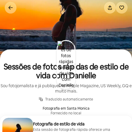
Pular
para
o
conteúdo
Sessões de fotos rápidas de estilo de
vida com Danielle
Sou fotojornalista e já publiquei na People Magazine, US Weekly, GQ e
muito mais.
Traduzido automaticamente
Fotografia em Santa Monica
Fornecido no local
Fotografia de estilo de vida
Esta sessão de fotografia rápida oferece uma