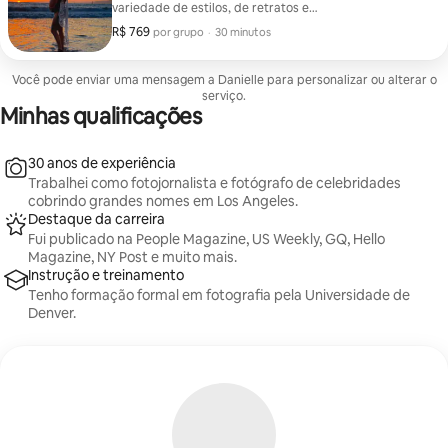
variedade de estilos, de retratos e
família/maternidade a recém-nascidos, casais, festas
R$ 769
R$ 769 por grupo
,
por grupo
·
30 minutos
e boudoir. Escolha a configuração preferida para uma
experiência descontraída e profissional.
Você pode enviar uma mensagem a Danielle para personalizar ou alterar o
serviço.
Minhas qualificações
30 anos de experiência
Trabalhei como fotojornalista e fotógrafo de celebridades
cobrindo grandes nomes em Los Angeles.
Destaque da carreira
Fui publicado na People Magazine, US Weekly, GQ, Hello
Magazine, NY Post e muito mais.
Instrução e treinamento
Tenho formação formal em fotografia pela Universidade de
Denver.