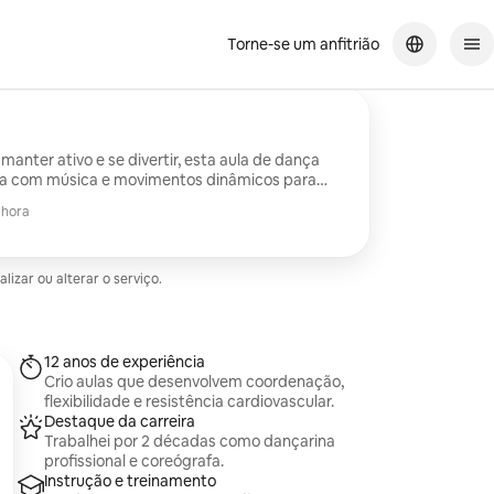
Torne-se um anfitrião
manter ativo e se divertir, esta aula de dança
iza com música e movimentos dinâmicos para
vascular e o tônus muscular.
 hora
zar ou alterar o serviço.
12 anos de experiência
Crio aulas que desenvolvem coordenação,
flexibilidade e resistência cardiovascular.
Destaque da carreira
Trabalhei por 2 décadas como dançarina
profissional e coreógrafa.
Instrução e treinamento