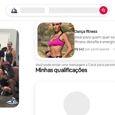
Comece sua busca
Local
Check-in/Checkout
Tipo de serviço
Dança fitness
Ideal para quem quer se 
fitness desafia e energ
melhorar a saúde cardio
R$ 642
R$ 642 por participante
,
por participante
·
1
Você pode enviar uma mensagem a Carol para personali
Minhas qualificações