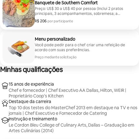
Banquete de Southern Comfort
Preço: US$ 30 a US$ 40 por pessoa (Inclui 2 pratos
principais, 3 acompanhamentos, sobremesa; a
personalização pode aumentar o preço) Pratos
R$ 206
R$ 206 por participante
por participante
principais (escolha 2 por refeição, incluídos no preço)
1. Frango frito – crocante, dourado e temperado ao
estilo sulista. 2. Costeletas de porco sufocadas –
costeletas macias em um molho salgado. 3. Peru
Menu personalizado
assado ou torrado – Sabor clássico, suculento e bem
Você pode pedir para o chef criar uma refeição de
temperado. 4. Presunto com cobertura de mel • Bolo
acordo com suas preferências.
de carne com molho • Bagre enegrecido ou frito Feijão
Preço mediante solicitação
verde Purê de batata Molho de pão de milho Mac e
Queijo
Minhas qualificações
15 anos de experiência
Chef e fornecedor | Chef Executivo AA Dallas, Hilton, WEIR |
Proprietário Coop's Kitchen
Destaque da carreira
Top 10 dos testes do MasterChef 2013 em destaque na TV e nos
jornais | Chef Executivo e Fornecedor de Catering
Instrução e treinamento
Le Cordon Bleu College of Culinary Arts, Dallas – Graduação em
Artes Culinárias (2014)