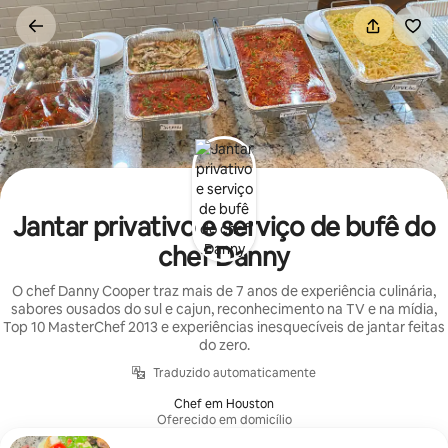
Pular
para
o
conteúdo
Jantar privativo e serviço de bufê do
chef Danny
O chef Danny Cooper traz mais de 7 anos de experiência culinária,
sabores ousados do sul e cajun, reconhecimento na TV e na mídia,
Top 10 MasterChef 2013 e experiências inesquecíveis de jantar feitas
do zero.
Traduzido automaticamente
Chef em Houston
Oferecido em domicílio