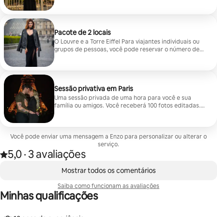
da Torre Eiffel.
Pacote de 2 locais
O Louvre e a Torre Eiffel Para viajantes individuais ou
grupos de pessoas, você pode reservar o número de
pessoas que participam. Mínimo de 30 fotos editadas,
entrega no mesmo dia.
Sessão privativa em Paris
Uma sessão privada de uma hora para você e sua
família ou amigos. Você receberá 100 fotos editadas.
Você também pode escolher qualquer lugar na cidade
de Paris.
Você pode enviar uma mensagem a Enzo para personalizar ou alterar o
serviço.
5,0
·
3 avaliações
Avaliado com 5,0 de 5 estrelas, de um total de 3 avaliações
,
Mostrando 0 de 0 itens
Mostrar todos os comentários
Saiba como funcionam as avaliações
Minhas qualificações