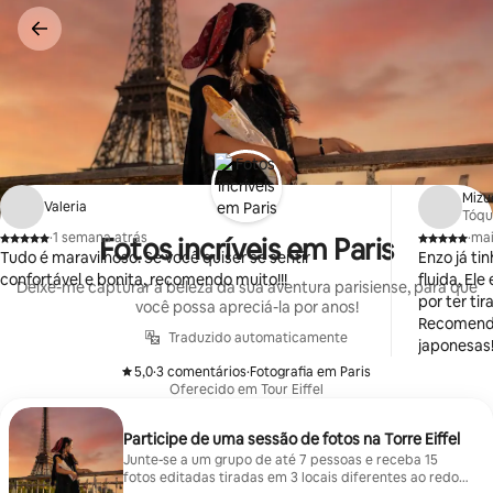
Pular
para
o
conteúdo
Mizu
Valeria
Tóqu
·
1 semana atrás
·
mai
Fotos incríveis em Paris
,
,
Tudo é maravilhoso. Se você quiser se sentir
Enzo já ti
confortável e bonita, recomendo muito!!!
fluida, Ele
Deixe-me capturar a beleza da sua aventura parisiense, para que
por ter ti
você possa apreciá-la por anos!
Recomend
Traduzido automaticamente
japonesas
5,0
·
3 comentários
·
Fotografia em Paris
,
,
Oferecido em Tour Eiffel
Participe de uma sessão de fotos na Torre Eiffel
Junte-se a um grupo de até 7 pessoas e receba 15
fotos editadas tiradas em 3 locais diferentes ao redor