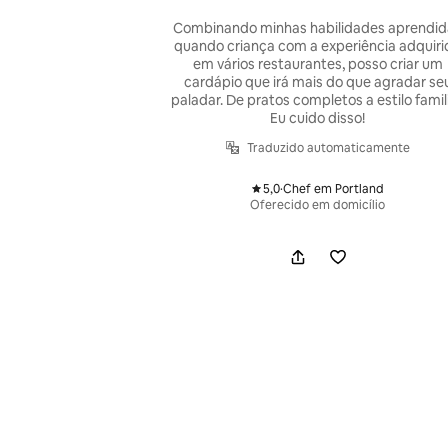
Combinando minhas habilidades aprendid
quando criança com a experiência adquiri
em vários restaurantes, posso criar um
cardápio que irá mais do que agradar se
paladar. De pratos completos a estilo famili
Eu cuido disso!
Traduzido automaticamente
5,0
·
Chef em Portland
,
Oferecido em domicílio