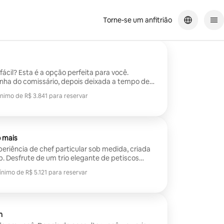
Torne-se um anfitrião
 e ele e sua equipe prepararam uma refeição deliciosa que um grande
ta para você.
nha do comissário, depois deixada a tempo de
nimo de R$ 3.841 para reservar
hã seguinte ou todo o fim de semana.
nimo de R$ 3.841 para reservar
o mais
eriência de chef particular sob medida, criada
. Desfrute de um trio elegante de petiscos
 quente inspirado nos sabores locais, como
ínimo de R$ 5.121 para reservar
icos, arepas refogadas com molho ou nhoque
ínimo de R$ 5.121 para reservar
 uma noite romântica ou encontro casual.
empre com curadoria do chef para surpreender e
ega.
n