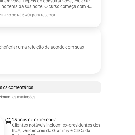
sultar você, vou criar
 sua noite. O curso começa com 4
rsonalizado com base no evento que está sendo
Mínimo de R$ 6.401 para reservar
Mínimo de R$ 6.401 para reservar
ar o nosso espaço de catering na área de Central
chef criar uma refeição de acordo com suas
 avaliações
s os comentários
ionam as avaliações
25 anos de experiência
Clientes notáveis incluem ex-presidentes dos
EUA, vencedores do Grammy e CEOs da