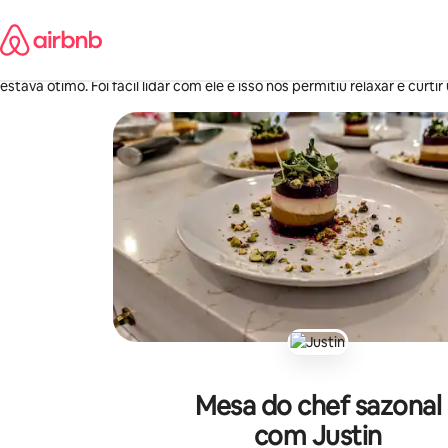
Pular
Matthew
para
Bogotá, Colômbia
o
·
junho de 2026
,
Trabalhamos com Justin para selecionar uma refeição para o nosso
conteúdo
estava ótimo. Foi fácil lidar com ele e isso nos permitiu relaxar e curti
Mesa do chef sazonal
com Justin