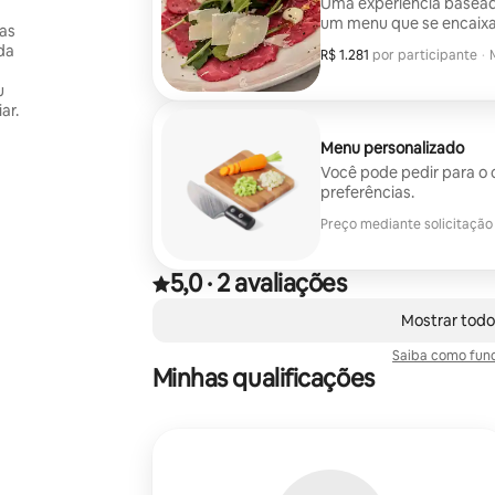
Uma experiência baseada em você. Depois de con
um menu que se encaixa no tema da
as
pratos, mas pode ser pe
da
R$ 1.281
R$ 1.281 por participante
por participante
·
hospedado. Tudo pode ser cozinhado no local a partir do zero, ou pode
ser um híbrido de utiliz
u
Portland.
ar.
Menu personalizado
Você pode pedir para o 
preferências.
Preço mediante solicitação
5,0
·
2 avaliações
Avaliado com 5,0 de 5 estrelas, de um total de 2
,
Mostrando 0 de 0 itens
Mostrar todo
Saiba como func
Minhas qualificações