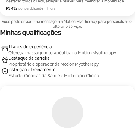
desfazer todos os nós, alongar e relaxar para melhorar a mobilidade.
R$ 432
R$ 432 por participante
,
por participante
·
1 hora
Você pode enviar uma mensagem a Motion Myotherapy para personalizar ou
alterar o serviço.
Minhas qualificações
11 anos de experiência
Ofereça massagem terapêutica na Motion Myotherapy
Destaque da carreira
Proprietário e operador da Motion Myotherapy
Instrução e treinamento
Estudei Ciências da Saúde e Mioterapia Clínica