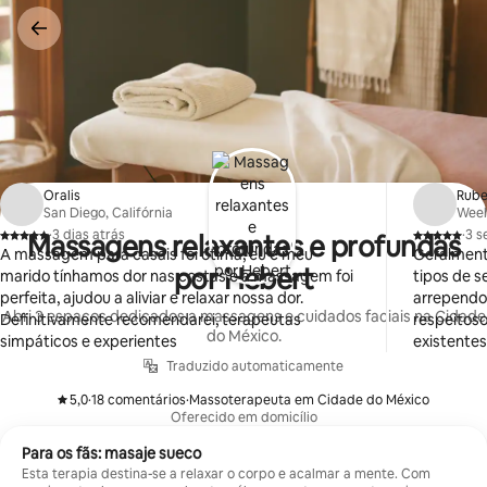
Pular
para
o
conteúdo
Oralis
Rub
San Diego, Califórnia
Weeh
·
3 dias atrás
·
3 s
Massagens relaxantes e profundas
,
,
A massagem para casais foi ótima, eu e meu
Geralment
por Hebert
marido tínhamos dor nas costas e a massagem foi
tipos de s
perfeita, ajudou a aliviar e relaxar nossa dor.
arrependo
Abri 3 espaços dedicados a massagens e cuidados faciais na Cidade
Definitivamente recomendarei, terapeutas
respeitoso
do México.
simpáticos e experientes
existentes 
que o esp
Traduzido automaticamente
inscrever 
5,0
·
18 comentários
·
Massoterapeuta em Cidade do México
oferecem.
,
,
Oferecido em domicílio
novamente
Para os fãs: masaje sueco
Esta terapia destina-se a relaxar o corpo e acalmar a mente. Com