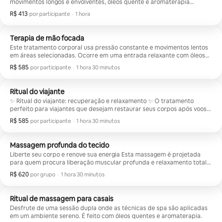
movimentos longos e envolventes, óleos quente e aromaterapia
reconfortante, ajuda a estimular a circulação e liberar tensões.
R$ 413
R$ 413 por participante
,
por participante
·
1 hora
Terapia de mão focada
Este tratamento corporal usa pressão constante e movimentos lentos
em áreas selecionadas. Ocorre em uma entrada relaxante com óleos
essenciais.
R$ 585
R$ 585 por participante
,
por participante
·
1 hora 30 minutos
Ritual do viajante
✨ Ritual do viajante: recuperação e relaxamento ✨ O tratamento
perfeito para viajantes que desejam restaurar seus corpos após voos,
longas caminhadas ou dias agitados explorando a cidade. Uma
R$ 585
R$ 585 por participante
,
por participante
·
1 hora 30 minutos
experiência abrangente que combina bem-estar, descanso e
renovação física. Um tratamento focado em liberar a tensão nas
costas, reduzir o peso e relaxar as pernas cansadas, culminando em
Massagem profunda do tecido
uma deliciosa massagem nos pés.
Liberte seu corpo e renove sua energia Esta massagem é projetada
para quem procura liberação muscular profunda e relaxamento total
do corpo e da mente. Trabalhamos em camadas profundas do
R$ 620
R$ 620 por grupo
,
por grupo
·
1 hora 30 minutos
músculo para aliviar a tensão acumulada e o estresse e a dor causados
pela fadiga ou pelo movimento constante da viagem.
Ritual de massagem para casais
Desfrute de uma sessão dupla onde as técnicas de spa são aplicadas
em um ambiente sereno. É feito com óleos quentes e aromaterapia.