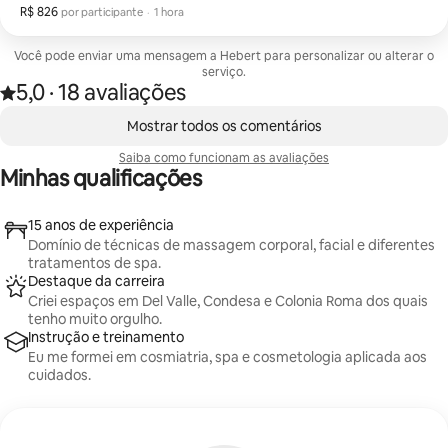
R$ 826
R$ 826 por participante
,
por participante
·
1 hora
Você pode enviar uma mensagem a Hebert para personalizar ou alterar o
serviço.
5,0
·
18 avaliações
Avaliado com 5,0 de 5 estrelas, de um total de 18 avaliações
,
Mostrando 0 de 0 itens
Mostrar todos os comentários
Saiba como funcionam as avaliações
Minhas qualificações
15 anos de experiência
Domínio de técnicas de massagem corporal, facial e diferentes
tratamentos de spa.
Destaque da carreira
Criei espaços em Del Valle, Condesa e Colonia Roma dos quais
tenho muito orgulho.
Instrução e treinamento
Eu me formei em cosmiatria, spa e cosmetologia aplicada aos
cuidados.