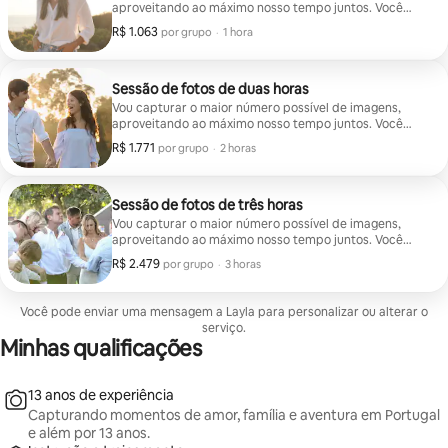
aproveitando ao máximo nosso tempo juntos. Você
receberá uma coleção completa de imagens de alta
R$ 1.063
R$ 1.063 por grupo
,
por grupo
·
1 hora
qualidade, totalmente editadas, sem restrições de
quantidade ou qualidade. Você escolhe o local! Posso
dar sugestões.
Sessão de fotos de duas horas
Vou capturar o maior número possível de imagens,
aproveitando ao máximo nosso tempo juntos. Você
receberá uma coleção completa de imagens de alta
R$ 1.771
R$ 1.771 por grupo
,
por grupo
·
2 horas
qualidade, totalmente editadas, sem restrições de
quantidade ou qualidade. Você escolhe o local! Posso
dar sugestões.
Sessão de fotos de três horas
Vou capturar o maior número possível de imagens,
aproveitando ao máximo nosso tempo juntos. Você
receberá uma coleção completa de imagens de alta
R$ 2.479
R$ 2.479 por grupo
,
por grupo
·
3 horas
qualidade, totalmente editadas, sem restrições de
quantidade ou qualidade. Você escolhe o local! Posso
dar sugestões.
Você pode enviar uma mensagem a Layla para personalizar ou alterar o
serviço.
Minhas qualificações
13 anos de experiência
Capturando momentos de amor, família e aventura em Portugal
e além por 13 anos.