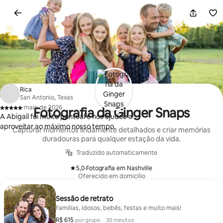
Pular
para
o
conteúdo
Rica
San Antonio, Texas
·
maio de 2026
Fotografia da Ginger Snaps
,
A Abigail foi muito pontual e nos ajudou a
aproveitar ao máximo nosso tempo.
Capturar momentos lindamente detalhados e criar memórias
duradouras para qualquer estação da vida.
Traduzido automaticamente
5,0
·
Fotografia em Nashville
,
Oferecido em domicílio
Sessão de retrato
Famílias, idosos, bebês, festas e muito mais!
R$ 615
R$ 615 por grupo
,
por grupo
·
30 minutos