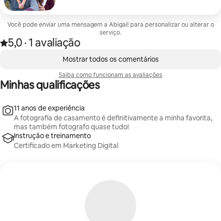
Você pode enviar uma mensagem a Abigail para personalizar ou alterar o
serviço.
5,0
·
1 avaliação
Avaliado com 5,0 de 5 estrelas, de um total de 1 avaliação
,
Mostrando 0 de 0 itens
Mostrar todos os comentários
Saiba como funcionam as avaliações
Minhas qualificações
11 anos de experiência
A fotografia de casamento é definitivamente a minha favorita,
mas também fotografo quase tudo!
Instrução e treinamento
Certificado em Marketing Digital