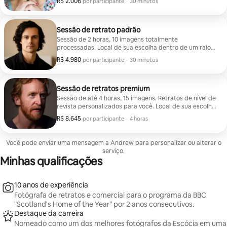
R$ 2.006
R$ 2.006 por participante
,
por participante
·
30 minutos
Glasgow. Cobranças extras para imagens processadas
adicionais e viagens.
Sessão de retrato padrão
Sessão de 2 horas, 10 imagens totalmente
processadas. Local de sua escolha dentro de um raio
de 80 km de Glasgow. Cobranças extras para imagens
R$ 4.980
R$ 4.980 por participante
,
por participante
·
30 minutos
processadas adicionais e viagens.
Sessão de retratos premium
Sessão de até 4 horas, 15 imagens. Retratos de nível de
revista personalizados para você. Local de sua escolha
dentro de um raio de 80 km de Glasgow. Cobranças
R$ 8.645
R$ 8.645 por participante
,
por participante
·
4 horas
extras para imagens processadas adicionais e viagens.
Você pode enviar uma mensagem a Andrew para personalizar ou alterar o
serviço.
Minhas qualificações
10 anos de experiência
Fotógrafa de retratos e comercial para o programa da BBC
"Scotland's Home of the Year" por 2 anos consecutivos.
Destaque da carreira
Nomeado como um dos melhores fotógrafos da Escócia em uma