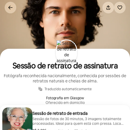
Pular
para
o
conteúdo
Sessão de retrato de assinatura
Fotógrafa reconhecida nacionalmente, conhecida por sessões de
retratos naturais e cheias de alma.
Traduzido automaticamente
Fotografia em Glasgow
Oferecido em domicílio
Sessão de retrato de entrada
Sessão de fotos de 30 minutos, 3 imagens totalmente
processadas. Ideal para quem está com pressa. Local
de sua escolha dentro de um raio de 80 km de