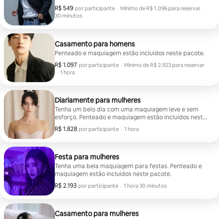
R$ 549
R$ 549 por participante
,
por participante
·
Mínimo de R$ 1.096 para reservar
·
30 minutos
Mínimo de R$ 1.096 para reservar
Casamento para homens
Penteado e maquiagem estão incluídos neste pacote.
R$ 1.097
R$ 1.097 por participante
,
por participante
·
Mínimo de R$ 2.923 para reservar
·
1 hora
Mínimo de R$ 2.923 para reservar
Diariamente para mulheres
Tenha um belo dia com uma maquiagem leve e sem
esforço. Penteado e maquiagem estão incluídos neste
pacote.
R$ 1.828
R$ 1.828 por participante
,
por participante
·
1 hora
Festa para mulheres
Tenha uma bela maquiagem para festas. Penteado e
maquiagem estão incluídos neste pacote.
R$ 2.193
R$ 2.193 por participante
,
por participante
·
1 hora 30 minutos
Casamento para mulheres