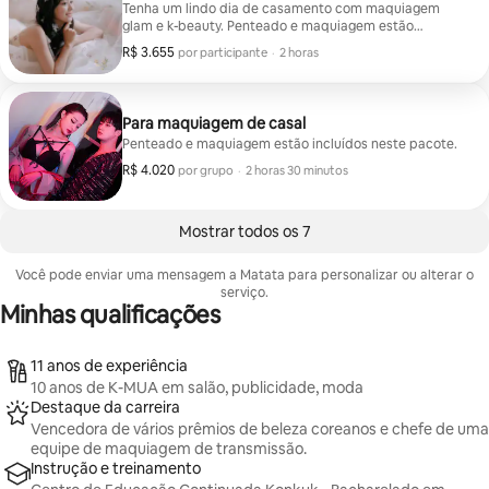
Tenha um lindo dia de casamento com maquiagem
glam e k-beauty. Penteado e maquiagem estão
incluídos neste pacote.
R$ 3.655
R$ 3.655 por participante
,
por participante
·
2 horas
Para maquiagem de casal
Penteado e maquiagem estão incluídos neste pacote.
R$ 4.020
R$ 4.020 por grupo
,
por grupo
·
2 horas 30 minutos
Mostrar todos os 7
Você pode enviar uma mensagem a Matata para personalizar ou alterar o
serviço.
Minhas qualificações
11 anos de experiência
10 anos de K-MUA em salão, publicidade, moda
Destaque da carreira
Vencedora de vários prêmios de beleza coreanos e chefe de uma
equipe de maquiagem de transmissão.
Instrução e treinamento