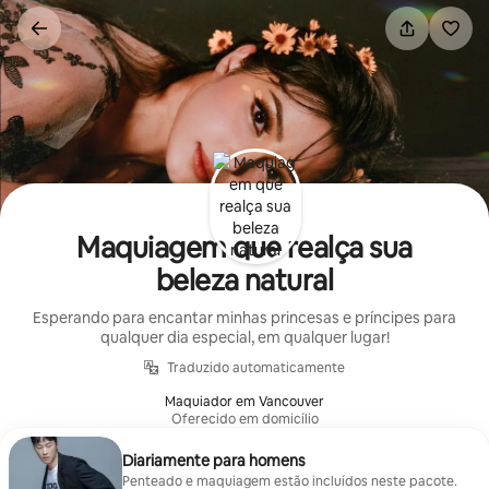
Pular
para
o
conteúdo
Maquiagem que realça sua
beleza natural
Esperando para encantar minhas princesas e príncipes para
qualquer dia especial, em qualquer lugar!
Traduzido automaticamente
Maquiador em Vancouver
Oferecido em domicílio
Diariamente para homens
Penteado e maquiagem estão incluídos neste pacote.