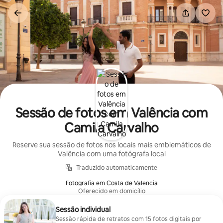
Pular
para
o
conteúdo
Sessão de fotos em Valência com
Camila Carvalho
Reserve sua sessão de fotos nos locais mais emblemáticos de
Valência com uma fotógrafa local
Traduzido automaticamente
Fotografia em Costa de Valencia
Oferecido em domicílio
Sessão individual
Sessão rápida de retratos com 15 fotos digitais por