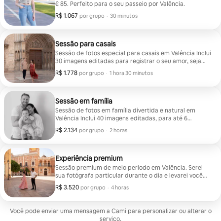
€ 85. Perfeito para o seu passeio por Valência.
R$ 1.067
R$ 1.067 por grupo
,
por grupo
·
30 minutos
Sessão para casais
Sessão de fotos especial para casais em Valência Inclui
30 imagens editadas para registrar o seu amor, seja
em um noivado, pedido de casamento, maternidade
R$ 1.778
R$ 1.778 por grupo
,
por grupo
·
1 hora 30 minutos
ou simplesmente em um momento lindo.
Sessão em família
Sessão de fotos em família divertida e natural em
Valência Inclui 40 imagens editadas, para até 6
pessoas, tiradas em vários locais lindos da cidade.
R$ 2.134
R$ 2.134 por grupo
,
por grupo
·
2 horas
Experiência premium
Sessão premium de meio período em Valência. Serei
sua fotógrafa particular durante o dia e levarei você
aos melhores locais. Inclui galeria completa: mais de
R$ 3.520
R$ 3.520 por grupo
,
por grupo
·
4 horas
200 fotos editadas!
Você pode enviar uma mensagem a Cami para personalizar ou alterar o
serviço.