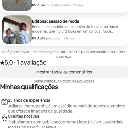
antecedência da sessão de fotos.
casamentos improvisados rápidos ou festas de
R$ 2.542
R$ 2.542 por participante
,
por participante
·
2 horas
aniversário, etc. Você recebe uma hora de fotografia, 3
imagens editadas e o restante enviado
eletronicamente. Mínimo de 12 hóspedes. Informe se
houver mais de 12 hóspedes para festas, casamentos e
Editorial: sessão de moda
eventos corporativos. *Quaisquer taxas de admissão
Brinque de modelo nesta sessão de fotos divertida e
de fotógrafos a eventos, parques, etc., são de
moderna, que inclui 2 looks em um só local. Você
responsabilidade do cliente e devem ser recebidas
recebe 6 imagens digitais editadas. Hóspedes
R$ 3.813
R$ 3.813 por grupo
,
por grupo
·
2 horas
pelo fotógrafo com pelo menos 5 dias de
adicionais custam $ 100 cada. Quatro hóspedes no
antecedência da sessão de fotos.
máximo. *Quaisquer taxas de admissão de fotógrafos
a eventos, parques, etc., são de responsabilidade do
Você pode enviar uma mensagem a Julliarte LLC para personalizar ou alterar
cliente e devem ser recebidas pelo fotógrafo com pelo
o serviço.
menos 5 dias de antecedência da sessão de fotos.
5,0
·
1 avaliação
Avaliado com 5,0 de 5 estrelas, de um total de 1 avaliação
,
Mostrando 0 de 0 itens
Mostrar todos os comentários
Saiba como funcionam as avaliações
Minhas qualificações
25 anos de experiência
Julliarte Photography é um estúdio versátil de serviço completo
que oferece imagens de qualidade.
Clientes notáveis
Trabalhamos com publicações como Liebe PR, Fort Lauderdale
Magazine e Golf Car News.