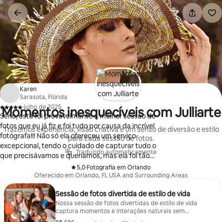
Pular
para
o
conteúdo
Karen
Sarasota, Flórida
·
julho de 2025
Momentos inesquecíveis com Julliarte
,
Sério, esta foi provavelmente a melhor sessão de
fotos que eu já fiz e foi tudo por causa da incrível
Trazemos experiência, visão criativa e um senso de diversão e estilo
fotógrafa!!! Não só ela ofereceu um serviço
para cada sessão de fotos.
excepcional, tendo o cuidado de capturar tudo o
Traduzido automaticamente
que precisávamos e queríamos, mas ela foi tão
amigável e se encaixou perfeitamente! Com
5,0
·
Fotografia em Orlando
,
certeza ligaremos de volta no futuro para outras
Oferecido em Orlando, FL USA and Surrounding Areas
necessidades de sessão de fotografia!
Sessão de fotos divertida de estilo de vida
Nossa sessão de fotos divertidas de estilo de vida
captura momentos e interações naturais sem
planejamento prévio ou direção. As fotos geralmente