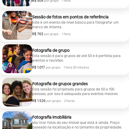
R$ 509
R$ 509 por grupo
,
por grupo
·
1 hora
Sessão de fotos em pontos de referência
Este é um evento de nível básico para fotografar um
marco de Atlanta.
R$ 763
R$ 763 por grupo
,
por grupo
·
1 hora
Fotografia de grupo
Esta sessão é para grupos de até 50 e é perfeita para
eventos e reuniões.
R$ 1.017
R$ 1.017 por grupo
,
por grupo
·
1 hora 30 minutos
Fotografia de grupos grandes
Esta sessão foi projetada para grupos de 50 a 100
pessoas, por isso é adequada para eventos maiores.
R$ 1.526
R$ 1.526 por grupo
,
por grupo
·
2 horas
Fotografia imobiliária
Vou tirar fotos do seu imóvel que está à venda. Preço
baseado na localização e no tamanho da propriedade.