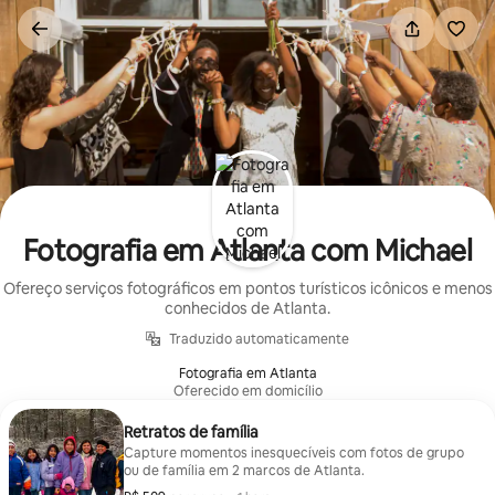
Pular
para
o
conteúdo
Fotografia em Atlanta com Michael
Ofereço serviços fotográficos em pontos turísticos icônicos e menos
conhecidos de Atlanta.
Traduzido automaticamente
Fotografia em Atlanta
Oferecido em domicílio
Retratos de família
Capture momentos inesquecíveis com fotos de grupo
ou de família em 2 marcos de Atlanta.