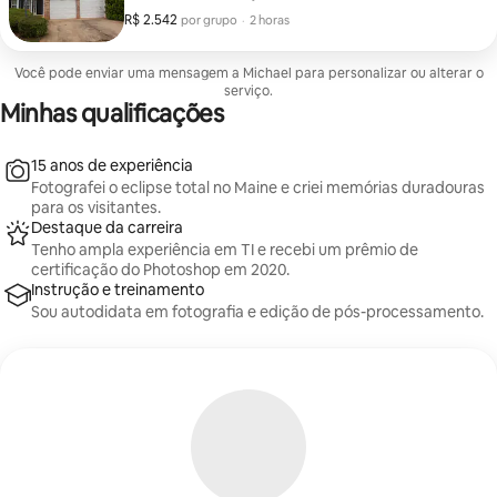
R$ 2.542
R$ 2.542 por grupo
,
por grupo
·
2 horas
Você pode enviar uma mensagem a Michael para personalizar ou alterar o
serviço.
Minhas qualificações
15 anos de experiência
Fotografei o eclipse total no Maine e criei memórias duradouras
para os visitantes.
Destaque da carreira
Tenho ampla experiência em TI e recebi um prêmio de
certificação do Photoshop em 2020.
Instrução e treinamento
Sou autodidata em fotografia e edição de pós-processamento.