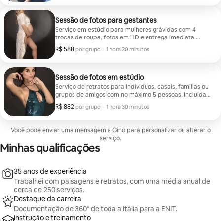
Sessão de fotos para gestantes
Serviço em estúdio para mulheres grávidas com 4
trocas de roupa, fotos em HD e entrega imediata.
Possível presença do marido, companheiro ou filhos.
R$ 588
R$ 588 por grupo
,
por grupo
·
1 hora 30 minutos
Sessão de fotos em estúdio
Serviço de retratos para indivíduos, casais, famílias ou
grupos de amigos com no máximo 5 pessoas. Incluídas
4 trocas de roupa, fotos em HD com entrega imediata.
R$ 882
R$ 882 por grupo
,
por grupo
·
1 hora 30 minutos
Você pode enviar uma mensagem a Gino para personalizar ou alterar o
serviço.
Minhas qualificações
35 anos de experiência
Trabalhei com paisagens e retratos, com uma média anual de
cerca de 250 serviços.
Destaque da carreira
Documentação de 360° de toda a Itália para a ENIT.
Instrução e treinamento