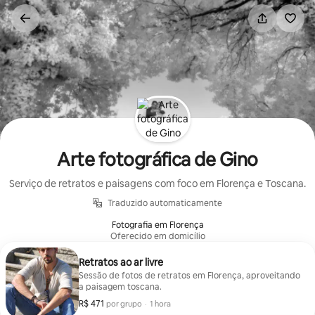
Pular
para
o
conteúdo
Arte fotográfica de Gino
Serviço de retratos e paisagens com foco em Florença e Toscana.
Traduzido automaticamente
Fotografia em Florença
Oferecido em domicílio
Retratos ao ar livre
Sessão de fotos de retratos em Florença, aproveitando
a paisagem toscana.
R$ 471
R$ 471 por grupo
,
por grupo
·
1 hora