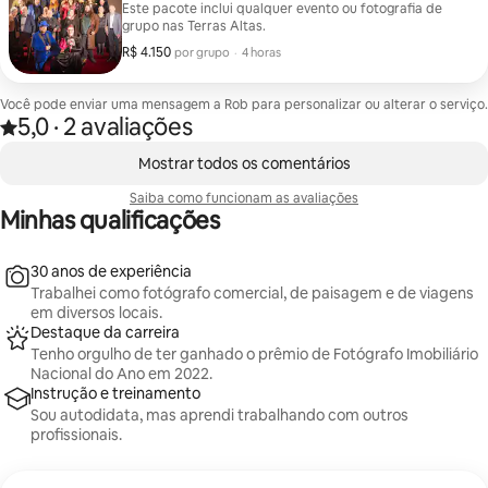
Este pacote inclui qualquer evento ou fotografia de
grupo nas Terras Altas.
R$ 4.150
R$ 4.150 por grupo
,
por grupo
·
4 horas
Você pode enviar uma mensagem a Rob para personalizar ou alterar o serviço.
5,0
·
2 avaliações
Avaliado com 5,0 de 5 estrelas, de um total de 2 avaliações
,
Mostrando 0 de 0 itens
Mostrar todos os comentários
Saiba como funcionam as avaliações
Minhas qualificações
30 anos de experiência
Trabalhei como fotógrafo comercial, de paisagem e de viagens
em diversos locais.
Destaque da carreira
Tenho orgulho de ter ganhado o prêmio de Fotógrafo Imobiliário
Nacional do Ano em 2022.
Instrução e treinamento
Sou autodidata, mas aprendi trabalhando com outros
profissionais.