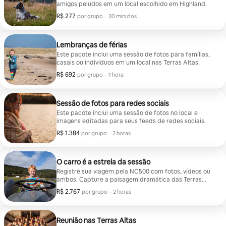
amigos peludos em um local escolhido em Highland.
R$ 277
R$ 277 por grupo
,
por grupo
·
30 minutos
Lembranças de férias
Este pacote inclui uma sessão de fotos para famílias,
casais ou indivíduos em um local nas Terras Altas.
R$ 692
R$ 692 por grupo
,
por grupo
·
1 hora
Sessão de fotos para redes sociais
Este pacote inclui uma sessão de fotos no local e
imagens editadas para seus feeds de redes sociais.
R$ 1.384
R$ 1.384 por grupo
,
por grupo
·
2 horas
O carro é a estrela da sessão
Registre sua viagem pela NC500 com fotos, vídeos ou
ambos. Capture a paisagem dramática das Terras
Altas em suas viagens pelo norte da Escócia.
R$ 2.767
R$ 2.767 por grupo
,
por grupo
·
2 horas
Reunião nas Terras Altas