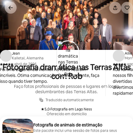
Pular
para
o
conteúdo
Jean
Allie
Kalletal, Alemanha
Morr
·
abril de 2026
·
ago
Fotografia dramática nas Terras Altas
,
,
Foi uma experiência incrível. As fotos ficaram
Rob foi m
com Rob
incríveis. Ótima comunicação. Definitivamente, faça
nossos fil
isso quando tiver tempo.
divertida
Faço fotos profissionais de pessoas e lugares em locais
divertimo
deslumbrantes das Terras Altas.
rapidamen
Traduzido automaticamente
5,0
·
Fotografia em Lago Ness
,
Oferecido em domicílio
Fotografia de animais de estimação
Este pacote inclui uma sessão de fotos para seus