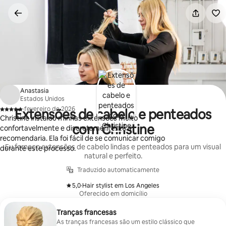
Pular
para
o
conteúdo
Anastasia
Estados Unidos
·
fevereiro de 2026
Extensões de cabelo e penteados
,
Christine instalou minhas extensões muito
com Christine
confortavelmente e discretamente. Eu a
recomendaria. Ela foi fácil de se comunicar comigo
Eu forneço extensões de cabelo lindas e penteados para um visual
durante este processo.
natural e perfeito.
Traduzido automaticamente
5,0
·
Hair stylist em Los Angeles
,
Oferecido em domicílio
Tranças francesas
As tranças francesas são um estilo clássico que