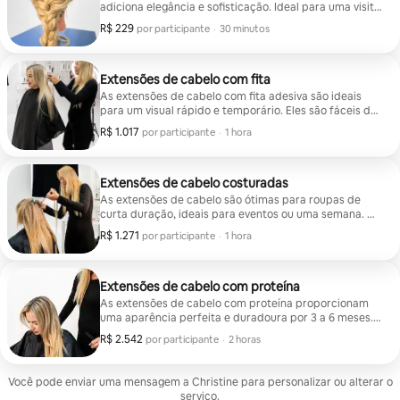
adiciona elegância e sofisticação. Ideal para uma visita
a Los Angeles.
R$ 229
R$ 229 por participante
,
por participante
·
30 minutos
Extensões de cabelo com fita
As extensões de cabelo com fita adesiva são ideais
para um visual rápido e temporário. Eles são fáceis de
aplicar e manter por 4 a 6 semanas. Isso não inclui o
R$ 1.017
R$ 1.017 por participante
,
por participante
·
1 hora
custo do cabelo, então podemos discutir isso antes do
compromisso via mensagem.
Extensões de cabelo costuradas
As extensões de cabelo são ótimas para roupas de
curta duração, ideais para eventos ou uma semana. A
textura do seu cabelo e o cuidado afetarão os
R$ 1.271
R$ 1.271 por participante
,
por participante
·
1 hora
resultados duradouros. O custo do cabelo não está
incluído. Então, certifique-se de me enviar uma
mensagem para que possamos fazer uma consulta
primeiro.
Extensões de cabelo com proteína
As extensões de cabelo com proteína proporcionam
uma aparência perfeita e duradoura por 3 a 6 meses.
Elas são projetadas para manter a saúde do seu
R$ 2.542
R$ 2.542 por participante
,
por participante
·
2 horas
cabelo.
Você pode enviar uma mensagem a Christine para personalizar ou alterar o
serviço.