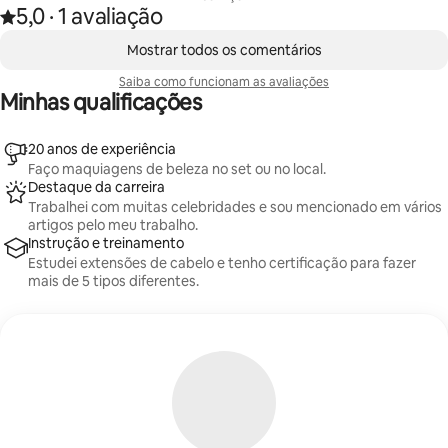
5,0
·
1 avaliação
Avaliado com 5,0 de 5 estrelas, de um total de 1 avaliação
,
Mostrando 0 de 0 itens
Mostrar todos os comentários
Saiba como funcionam as avaliações
Minhas qualificações
20 anos de experiência
Faço maquiagens de beleza no set ou no local.
Destaque da carreira
Trabalhei com muitas celebridades e sou mencionado em vários
artigos pelo meu trabalho.
Instrução e treinamento
Estudei extensões de cabelo e tenho certificação para fazer
mais de 5 tipos diferentes.