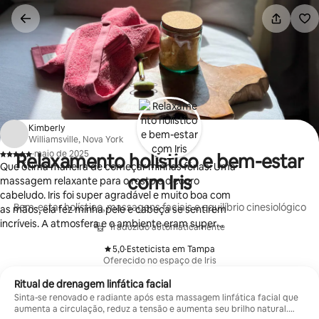
Pular
para
o
conteúdo
Kimberly
Williamsville, Nova York
·
maio de 2025
Relaxamento holístico e bem-estar
,
Que ótima maneira de começar minhas férias. Uma
com Iris
massagem relaxante para o rosto e o couro
cabeludo. Iris foi super agradável e muito boa com
Bem-estar holístico, massagens faciais e equilíbrio cinesiológico
as mãos, ela fez minha pele e cabeça se sentirem
incríveis. A atmosfera e o ambiente eram super
Traduzido automaticamente
relaxantes e eu saí de lá me sentindo rejuvenescido.
5,0
·
Esteticista em Tampa
Fui para um tratamento facial relaxante, no
,
Oferecido no espaço de Iris
entanto, Iris é uma curandeira holística e faz
maravilhas para o seu corpo. Iris é o negócio real, se
Ritual de drenagem linfática facial
você está em dúvida sobre tentar a cura holística,
Sinta-se renovado e radiante após esta massagem linfática facial que
deixe-a acalmar sua mente e seguir em frente com
aumenta a circulação, reduz a tensão e aumenta seu brilho natural.