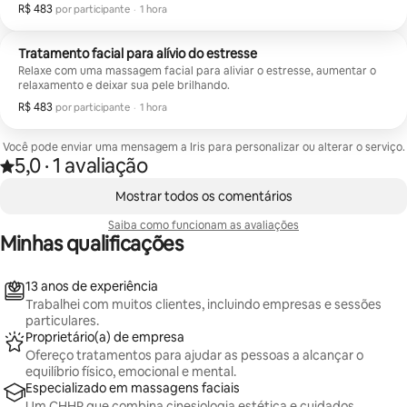
Massagem facial de 1 hora com óleos orgânicos Drenagem linfática
sua cura, você não ficará desapontado.
R$ 483
R$ 483 por participante
,
por participante
·
1 hora
manual Aromaterapia Ambiente de estúdio calmo Atenção
personalizada de um terapeuta holístico certificado Perfeito para
viajantes que buscam relaxamento e alívio do estresse. Localizado em
Tratamento facial para alívio do estresse
Tampa. #bem-estar #experiência holística #spa #relaxamento
Relaxe com uma massagem facial para aliviar o estresse, aumentar o
relaxamento e deixar sua pele brilhando.
R$ 483
R$ 483 por participante
,
por participante
·
1 hora
Você pode enviar uma mensagem a Iris para personalizar ou alterar o serviço.
5,0
·
1 avaliação
Avaliado com 5,0 de 5 estrelas, de um total de 1 avaliação
,
Mostrando 0 de 0 itens
Mostrar todos os comentários
Saiba como funcionam as avaliações
Minhas qualificações
13 anos de experiência
Trabalhei com muitos clientes, incluindo empresas e sessões
particulares.
Proprietário(a) de empresa
Ofereço tratamentos para ajudar as pessoas a alcançar o
equilíbrio físico, emocional e mental.
Especializado em massagens faciais
Um CHHP que combina cinesiologia estética e cuidados