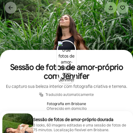
Pular
para
o
conteúdo
Sessão de fotos de amor-próprio
com Jennifer
Eu capturo sua beleza interior com fotografia criativa e terrena.
Traduzido automaticamente
Fotografia em Brisbane
Oferecido em domicílio
Sessão de fotos de amor-próprio dourada
3 looks, 60 imagens editadas e uma sessão de fotos de
75 minutos. Localização flexível em Brisbane.