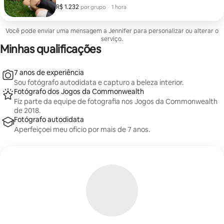
R$ 1.232
R$ 1.232 por grupo
,
por grupo
·
1 hora
Você pode enviar uma mensagem a Jennifer para personalizar ou alterar o
serviço.
Minhas qualificações
7 anos de experiência
Sou fotógrafo autodidata e capturo a beleza interior.
Fotógrafo dos Jogos da Commonwealth
Fiz parte da equipe de fotografia nos Jogos da Commonwealth
de 2018.
Fotógrafo autodidata
Aperfeiçoei meu ofício por mais de 7 anos.