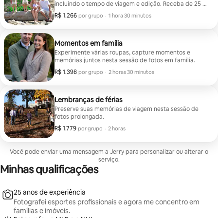
incluindo o tempo de viagem e edição. Receba de 25 a
50 imagens editadas em tamanho grande.
R$ 1.266
R$ 1.266 por grupo
,
por grupo
·
1 hora 30 minutos
Momentos em família
Experimente várias roupas, capture momentos e
memórias juntos nesta sessão de fotos em família.
R$ 1.398
R$ 1.398 por grupo
,
por grupo
·
2 horas 30 minutos
Lembranças de férias
Preserve suas memórias de viagem nesta sessão de
fotos prolongada.
R$ 1.779
R$ 1.779 por grupo
,
por grupo
·
2 horas
Você pode enviar uma mensagem a Jerry para personalizar ou alterar o
serviço.
Minhas qualificações
25 anos de experiência
Fotografei esportes profissionais e agora me concentro em
famílias e imóveis.