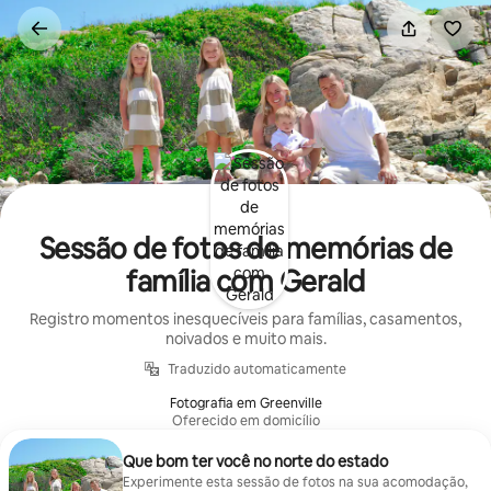
Pular
para
o
conteúdo
Sessão de fotos de memórias de
família com Gerald
Registro momentos inesquecíveis para famílias, casamentos,
noivados e muito mais.
Traduzido automaticamente
Fotografia em Greenville
Oferecido em domicílio
Que bom ter você no norte do estado
Experimente esta sessão de fotos na sua acomodação,