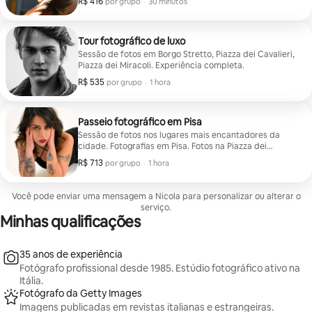
R$ 416
R$ 416 por grupo
,
por grupo
·
30 minutos
Tour fotográfico de luxo
Sessão de fotos em Borgo Stretto, Piazza dei Cavalieri,
Piazza dei Miracoli. Experiência completa.
R$ 535
R$ 535 por grupo
,
por grupo
·
1 hora
Passeio fotográfico em Pisa
Sessão de fotos nos lugares mais encantadores da
cidade. Fotografias em Pisa. Fotos na Piazza dei
Miracoli, Borgo Stretto.
R$ 713
R$ 713 por grupo
,
por grupo
·
1 hora
Você pode enviar uma mensagem a Nicola para personalizar ou alterar o
serviço.
Minhas qualificações
35 anos de experiência
Fotógrafo profissional desde 1985. Estúdio fotográfico ativo na
Itália.
Fotógrafo da Getty Images
Imagens publicadas em revistas italianas e estrangeiras.