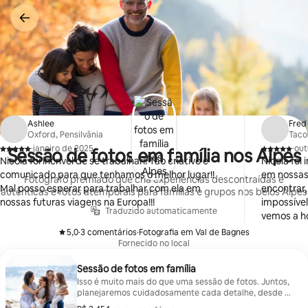
Pular
para
o
conteúdo
Ashlee
Fred
Oxford, Pensilvânia
Taco
·
janeiro de 2025
·
out
Sessão de fotos em família nos Alpes
,
,
Nicola foi incrível de se trabalhar!! Tão criativo e
Nicola foi
comunicado para que tenhamos o melhor lugar!!
em nossas 
Fotógrafo premiado que cria experiências descontraídas e
Mal posso esperar para trabalhar com ela em
encontrar,
autênticas e fotos atemporais para famílias e grupos nos belos Alpes
nossas futuras viagens na Europa!!!
impossível
Traduzido automaticamente
vemos a ho
com nossa 
5,0
·
3 comentários
·
Fotografia em Val de Bagnes
,
,
Fornecido no local
Sessão de fotos em família
Isso é muito mais do que uma sessão de fotos. Juntos,
planejaremos cuidadosamente cada detalhe, desde a
escolha do local perfeito, da iluminação e das roupas,