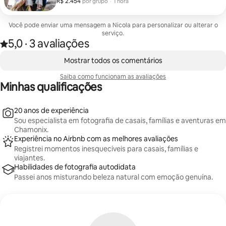
R$ 2.454
R$ 2.454 por grupo
,
por grupo
·
1 hora
até a criação de uma experiência descontraída nos
cenários mais espetaculares dos Alpes. Após a sessão
de uma hora, suas imagens são editadas
Você pode enviar uma mensagem a Nicola para personalizar ou alterar o
profissionalmente antes de nos encontrarmos para
serviço.
uma revelação privada no Zoom, onde você escolherá
5,0
·
3 avaliações
Avaliado com 5,0 de 5 estrelas, de um total de 3 avaliações
suas 10 fotos favoritas com qualidade de galeria.
,
Projetada para casais, famílias e viajantes que
Mostrando 0 de 0 itens
Mostrar todos os comentários
desejam imagens atemporais e uma experiência alpina
inesquecível.
Saiba como funcionam as avaliações
Minhas qualificações
20 anos de experiência
Sou especialista em fotografia de casais, famílias e aventuras em
Chamonix.
Experiência no Airbnb com as melhores avaliações
Registrei momentos inesquecíveis para casais, famílias e
viajantes.
Habilidades de fotografia autodidata
Passei anos misturando beleza natural com emoção genuína.