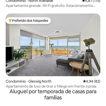
Condomínio ⋅ North Adelaide
4,87 de uma av
4,87 (175)
Apartamento grande. Wi-Fi gratuito. Estacionamento
fechado. Ar-condicionado.
Preferido dos hóspedes
Entre os melhores preferidos dos hóspedes
Condomínio ⋅ Glenelg North
4,94 de uma a
4,94 (82)
Apartamento de luxo de tirar o fôlego em frente à praia
Aluguel por temporada de casas para
famílias