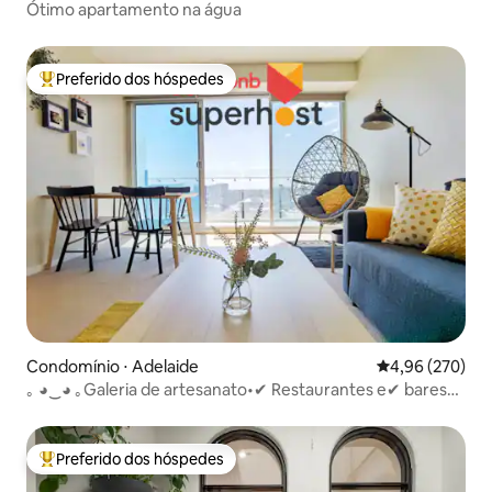
Ótimo apartamento na água
Preferido dos hóspedes
Entre os melhores preferidos dos hóspedes
Condomínio ⋅ Adelaide
4,96 de uma ava
4,96 (270)
｡ ◕‿◕ ｡Galeria de artesanato•✔ Restaurantes e✔ bares
com vista para a praça✔
Preferido dos hóspedes
Entre os melhores preferidos dos hóspedes