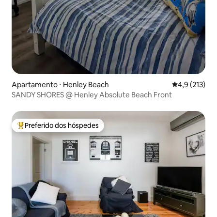
Apartamento ⋅ Henley Beach
4,9 de uma av
4,9 (213)
SANDY SHORES @ Henley Absolute Beach Front
Preferido dos hóspedes
Entre os melhores preferidos dos hóspedes