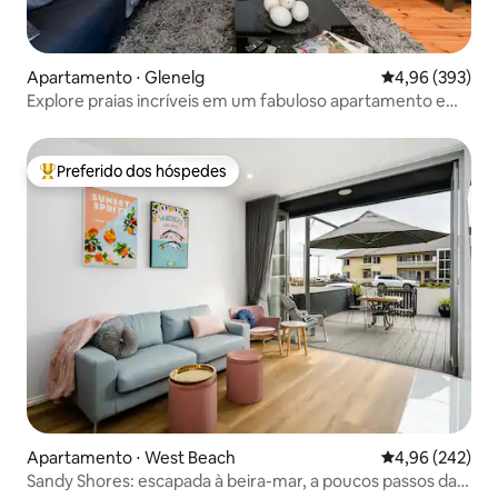
Apartamento ⋅ Glenelg
4,96 de uma ava
4,96 (393)
Explore praias incríveis em um fabuloso apartamento em
Glenelg
Preferido dos hóspedes
Entre os melhores preferidos dos hóspedes
Apartamento ⋅ West Beach
4,96 de uma ava
4,96 (242)
Sandy Shores: escapada à beira-mar, a poucos passos da