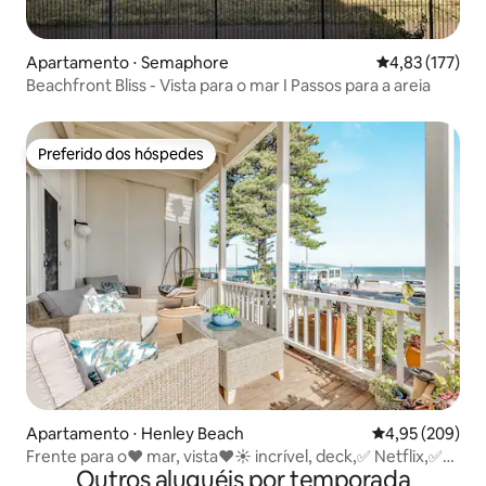
Apartamento ⋅ Semaphore
4,83 de uma av
4,83 (177)
Beachfront Bliss - Vista para o mar I Passos para a areia
Preferido dos hóspedes
Preferido dos hóspedes
Apartamento ⋅ Henley Beach
4,95 de uma ava
4,95 (209)
Frente para o❤️ mar, vista❤️☀️ incrível, deck,✅ Netflix,✅
Outros aluguéis por temporada
cafés☕️