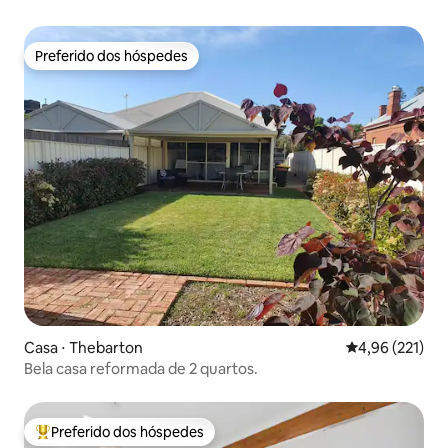
Preferido dos hóspedes
Preferido dos hóspedes
Casa ⋅ Thebarton
4,96 de uma av
4,96 (221)
Bela casa reformada de 2 quartos.
Preferido dos hóspedes
Entre os melhores preferidos dos hóspedes