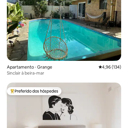
Apartamento ⋅ Grange
4,96 de uma av
4,96 (134)
Sinclair à beira-mar
Preferido dos hóspedes
Entre os melhores preferidos dos hóspedes