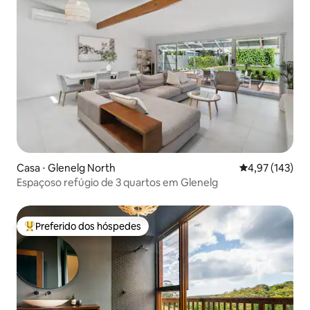
Casa ⋅ Glenelg North
4,97 de uma av
4,97 (143)
Espaçoso refúgio de 3 quartos em Glenelg
Preferido dos hóspedes
Entre os melhores preferidos dos hóspedes