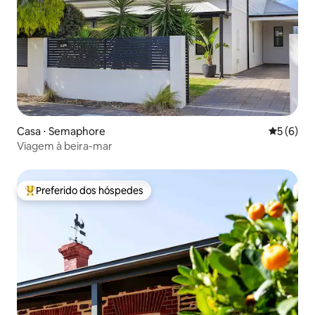
Casa ⋅ Semaphore
5 de uma 
5 (6)
Viagem à beira-mar
Preferido dos hóspedes
Entre os melhores preferidos dos hóspedes