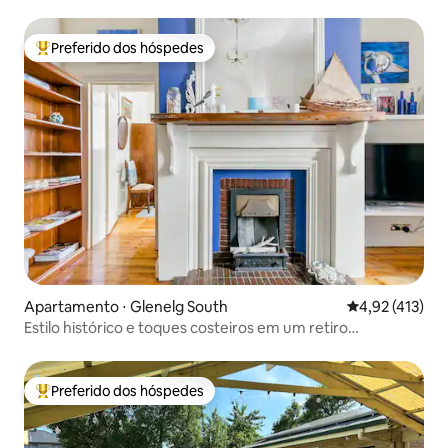
areia
Preferido dos hóspedes
Entre os melhores preferidos dos hóspedes
Apartamento ⋅ Glenelg South
4,92 de uma av
4,92 (413)
Estilo histórico e toques costeiros em um retiro
aconchegante
Preferido dos hóspedes
Entre os melhores preferidos dos hóspedes