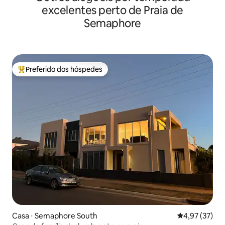
excelentes perto de Praia de
Semaphore
Preferido dos hóspedes
Entre os melhores preferidos dos hóspedes
Casa ⋅ Semaphore South
4,97 de uma a
4,97 (37)