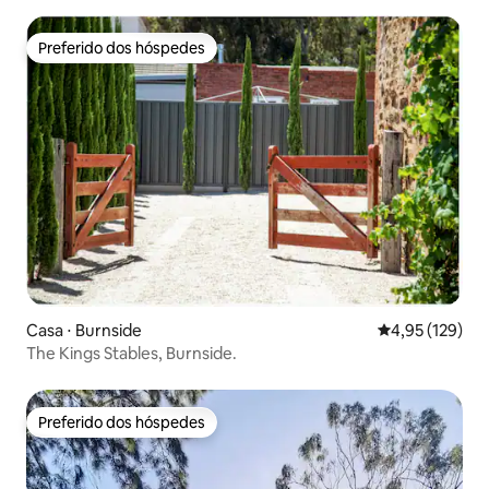
Preferido dos hóspedes
Preferido dos hóspedes
Casa ⋅ Burnside
4,95 de uma av
4,95 (129)
The Kings Stables, Burnside.
Preferido dos hóspedes
Preferido dos hóspedes