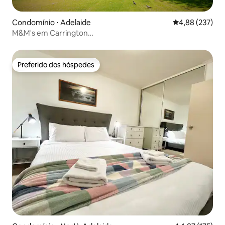
Condomínio ⋅ Adelaide
4,88 de uma av
4,88 (237)
M&M's em Carrington
*WiFi*Netflix*Estacionamento*Tranquilo*
Preferido dos hóspedes
Preferido dos hóspedes