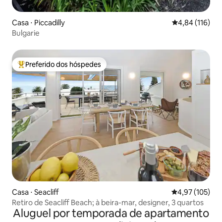
Casa ⋅ Piccadilly
4,84 de uma av
4,84 (116)
Bulgarie
Preferido dos hóspedes
Entre os melhores preferidos dos hóspedes
Casa ⋅ Seacliff
4,97 de uma av
4,97 (105)
Retiro de Seacliff Beach; à beira-mar, designer, 3 quartos
Aluguel por temporada de apartamento