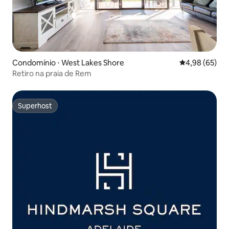
Condomínio ⋅ West Lakes Shore
4,98 de uma a
4,98 (65)
Retiro na praia de Rem
Superhost
Superhost