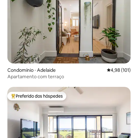
Condomínio ⋅ Adelaide
4,98 de uma av
4,98 (101)
Apartamento com terraço
Preferido dos hóspedes
Entre os melhores preferidos dos hóspedes