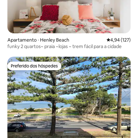
Apartamento ⋅ Henley Beach
4,94 de uma av
4,94 (127)
funky 2 quartos~ praia ~lojas ~ trem fácil para a cidade
Preferido dos hóspedes
Preferido dos hóspedes