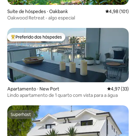
Suíte de hóspedes ⋅ Oakbank
4,98 de uma av
4,98 (101)
Oakwood Retreat - algo especial
Preferido dos hóspedes
Entre os melhores preferidos dos hóspedes
Apartamento ⋅ New Port
4,97 de uma a
4,97 (33)
Lindo apartamento de 1 quarto com vista para a água
Superhost
Superhost