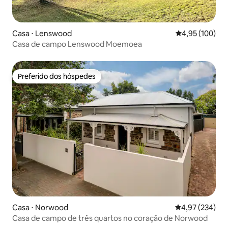
Casa ⋅ Lenswood
4,95 de uma av
4,95 (100)
Casa de campo Lenswood Moemoea
Preferido dos hóspedes
Preferido dos hóspedes
Casa ⋅ Norwood
4,97 de uma av
4,97 (234)
Casa de campo de três quartos no coração de Norwood