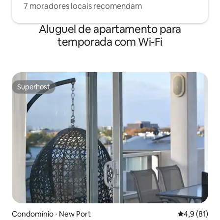
7 moradores locais recomendam
Aluguel de apartamento para
temporada com Wi-Fi
Superhost
Superhost
Condomínio ⋅ New Port
4,9 de uma a
4,9 (81)