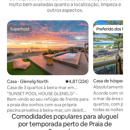
muito bem avaliadas quanto a localização, limpeza e
outros aspectos.
Superhost
Preferido dos hó
Superhost
Preferido dos hó
Casa de hóspedes
Casa ⋅ Glenelg North
4,87 de uma avaliação média de 
4,87 (224)
ore
Absolutamente à b
Casa de 3 quartos à beira-mar em
o mar | Semaphor
Glenelg - Piscina privativa e deck
Acorde com vista
"SUNSET POOL HOUSE GLENELG" -
o mar da área de 
Bem-vindo ao seu refúgio de frente para
quartos, com pore
a praia dos sonhos com sua própria
todas as noites. E
piscina privativa à beira-mar, um deleite
Comodidades populares para aluguel
segura e arenosa 
incrivelmente raro! Esta deslumbrante
4 minutos a pé dos
casa de 3 quartos em Glenelg Beach é
por temporada perto de Praia de
bares e lojas da 
perfeita para famílias, grupos de amigos