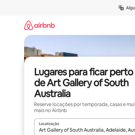
Pular
Algu
para
o
conteúdo
Lugares para ficar perto
de Art Gallery of South
Australia
Reserve locações por temporada, casas e mu
mais no Airbnb
Localização
Quando os resultados estiverem disponíveis, expl