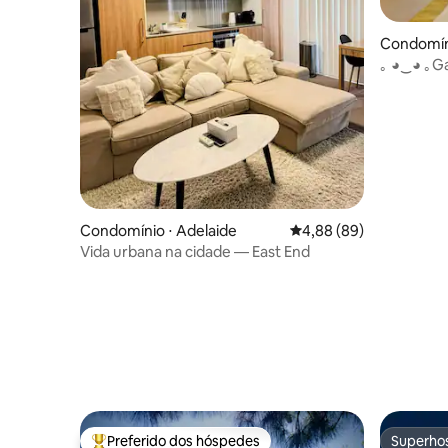
Condomíni
｡ ◕‿◕ ｡Ga
Restauran
praça✔
Condomínio ⋅ Adelaide
4,88 de uma avaliação 
4,88 (89)
Vida urbana na cidade — East End
Preferido dos hóspedes
Superho