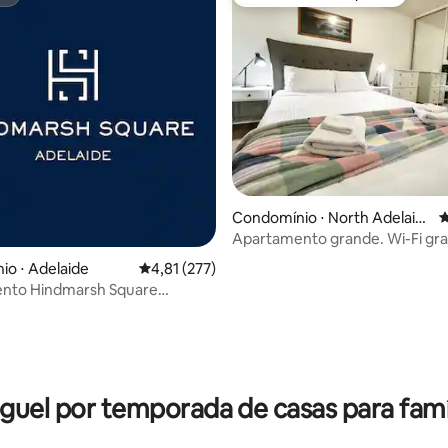
st
Preferido dos hóspedes
édia de 5, 237 avaliações
Condomínio ⋅ North Adelaid
4
e
Apartamento grande. Wi-Fi gra
Estacionamento fechado. Ar-
o ⋅ Adelaide
4,81 de uma avaliação média de 5, 277 avalia
4,81 (277)
condicionado.
nto Hindmarsh Square
amento e Wi-Fi gratuitos*
guel por temporada de casas para famí