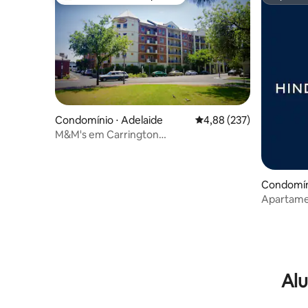
Entre os melhores preferidos dos hóspedes
Superho
Condomínio ⋅ Adelaide
4,88 de uma avaliação m
4,88 (237)
M&M's em Carrington
*WiFi*Netflix*Estacionamento*Tranquilo*
Condomíni
Apartame
*Estacion
Alu