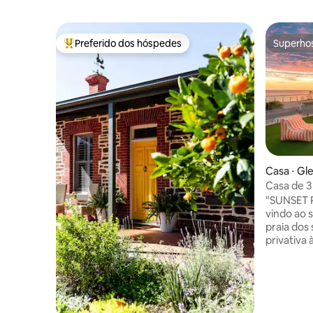
Preferido dos hóspedes
Superho
Entre os melhores preferidos dos hóspedes
Superho
Casa ⋅ Gl
Casa de 3
Glenelg - 
"SUNSET 
vindo ao 
praia dos
privativa 
incrivelm
casa de 3
perfeita 
ou casai
relaxante. ☀️🏖️ - E