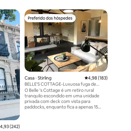
Microcas
Preferido dos hóspedes
Superho
os hóspedes
Preferido dos hóspedes
Superho
Microcas
nas colin
Esta bel
transpor
que amam
caminhada
arquitet
construí
materiais
demolições de c
ções
localizaç
Casa ⋅ Stirling
4,98 de uma avaliação 
4,98 (183)
grandes 
para o m
BELLE'S COTTAGE-Luxuosa fuga de
Gostaría
Stirling, 🔥🍂🎾🌲🐑🐓
O Belle 's Cottage é um retiro rural
nossa casa
tranquilo escondido em uma unidade
alugamos
privada com deck com vista para
casament
paddocks, enquanto fica a apenas 15
noite. Ba
minutos de Adelaide e a uma curta
distância a pé de Stirling E Aldgate
Villages. Uma renovação arquitetônica
,93 de uma avaliação média de 5, 242 avaliações
4,93 (242)
de 2019 aumentou o charme original da