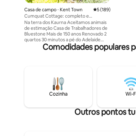
privativa
de entret
Casa de campo ⋅ Kent Town
5 de uma avaliação m
5 (189)
metros - 
Cumquat Cottage: completo e
com vista
conveniente em Kent Town
Na terra dos Kaurna Aceitamos animais
restauran
de estimação Casa de Trabalhadores de
Road/Henl
Bluestone Mais de 150 anos Renovado 2
minutos p
quartos 30 minutos a pé do Adelaide
Comodidades populares par
Oval 10 minutos a pé do The East End
Victoria Park (eventos de ciclismo e
motociclismo) Cuidadosamente
selecionado e preparado, como se vocês
fossem amigos queridos. Animais de
estimação bem-comportados são bem-
vindos. Café da manhã e provisões de
despensa Banheira de hidromassagem 2
estacionamentos espaçosos, seguros e
Cozinha
Wi-F
cobertos Cadeira alta e berço de viagem
*mediante solicitação* Caminhe até
bares, cafés, restaurantes, eventos
Outros pontos tur
esportivos 🍊