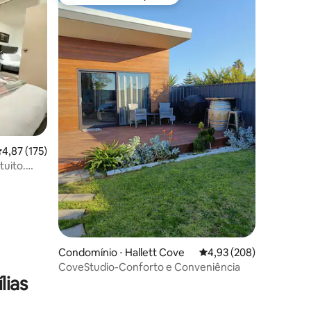
Preferido dos hóspedes
,87 de uma avaliação média de 5, 175 avaliações
4,87 (175)
tuito.
ções
Condomínio ⋅ Hallett Cove
4,93 de uma avaliação m
4,93 (208)
CoveStudio-Conforto e Conveniência
lias