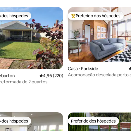
o dos hóspedes
Preferido dos hóspedes
o dos hóspedes
Entre os melhores preferidos d
Casa ⋅ Parkside
4
Acomodação descolada perto 
édia de 5, 109 avaliações
ebarton
4,96 de uma avaliação média de 5, 220 avalia
4,96 (220)
e da cidade
 reformada de 2 quartos.
o dos hóspedes
Preferido dos hóspedes
o dos hóspedes
Preferido dos hóspedes