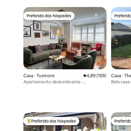
Preferido dos hóspedes
Preferid
Preferido dos hóspedes
Preferid
Casa ⋅ Tusmore
4,89 de uma avaliação m
4,89 (109)
Casa ⋅ Th
Apartamento deslumbrante ·
Bela casa
Localização em Burnside
Preferido dos hóspedes
Preferid
Entre os melhores preferidos dos hóspedes
Preferid