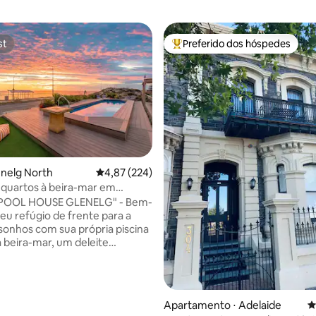
st
Preferido dos hóspedes
st
Entre os melhores preferidos d
enelg North
4,87 de uma avaliação média de 5, 224 avalia
4,87 (224)
 quartos à beira-mar em
Piscina privativa e deck
POOL HOUSE GLENELG" - Bem-
seu refúgio de frente para a
 sonhos com sua própria piscina
à beira-mar, um deleite
ente raro! Esta deslumbrante
 quartos em Glenelg Beach é
para famílias, grupos de amigos
s que procuram uma escapada
Apartamento ⋅ Adelaide
4
norme piscina