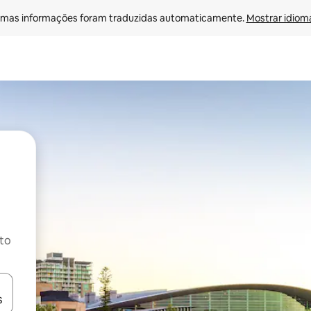
mas informações foram traduzidas automaticamente. 
Mostrar idioma
ito
ore-os usando as seta para cima e para baixo do teclado ou tocando e