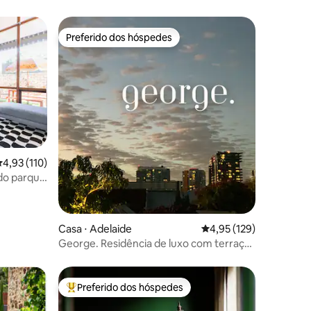
Preferido dos hóspedes
os hóspedes
Preferido dos hóspedes
,93 de uma avaliação média de 5, 110 avaliações
4,93 (110)
do parque
ções
Casa ⋅ Adelaide
4,95 de uma avaliação 
4,95 (129)
George. Residência de luxo com terraço
privativo
Preferido dos hóspedes
Entre os melhores preferidos dos hóspedes