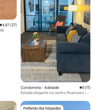
ções
4,67 de uma avaliação média de 5, 27 avaliações
4,67 (27)
ide
Condomínio ⋅ Adelaide
5 de uma avaliação
5 (11)
Estadia elegante no centro financeiro •
Estacionamento • Varanda • Localização
privilegiada
Preferido dos hóspedes