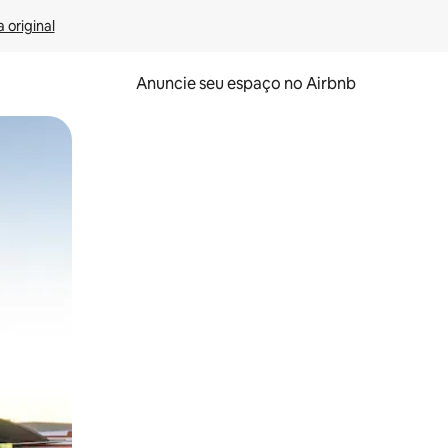
 original
Anuncie seu espaço no Airbnb
 deslizando o dedo na tela.