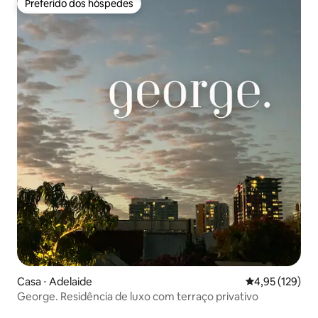
Preferido dos hóspedes
Preferido dos hóspedes
Casa ⋅ Adelaide
4,95 de uma av
4,95 (129)
George. Residência de luxo com terraço privativo