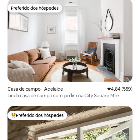
Preferido dos hóspedes
Preferido dos hóspedes
Casa de campo ⋅ Adelaide
4,84 de uma ava
4,84 (559)
Linda casa de campo com jardim na City Square Mile
Preferido dos hóspedes
Entre os melhores preferidos dos hóspedes