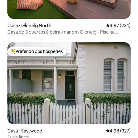
Casa ⋅ Glenelg North
4,87 de uma av
4,87 (224)
Casa de 3 quartos à beira-mar em Glenelg - Piscina
privativa e deck
Preferido dos hóspedes
Entre os melhores preferidos dos hóspedes
Casa ⋅ Eastwood
4,98 de uma av
4,98 (327)
Tudo lindo