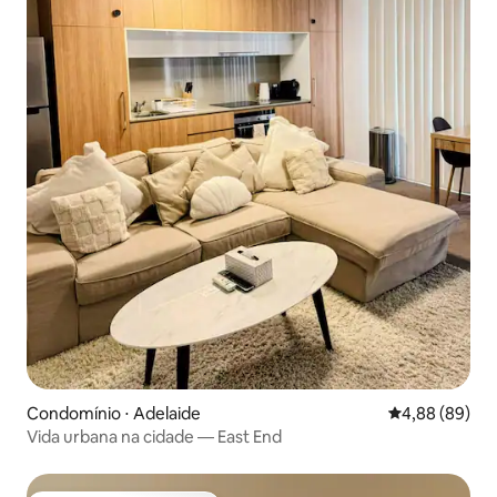
Condomínio ⋅ Adelaide
4,88 de uma av
4,88 (89)
Vida urbana na cidade — East End