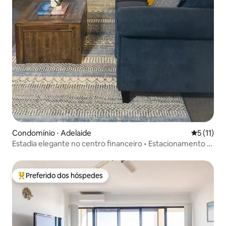
Condomínio ⋅ Adelaide
5 de uma a
5 (11)
Estadia elegante no centro financeiro • Estacionamento •
Varanda • Localização privilegiada
Preferido dos hóspedes
Entre os melhores preferidos dos hóspedes