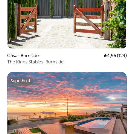
Casa ⋅ Burnside
4,95 de uma av
4,95 (129)
The Kings Stables, Burnside.
Superhost
Superhost