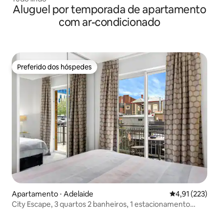
Aluguel por temporada de apartamento
com ar-condicionado
Preferido dos hóspedes
Preferido dos hóspedes
Apartamento ⋅ Adelaide
4,91 de uma av
4,91 (223)
City Escape, 3 quartos 2 banheiros, 1 estacionamento
seguro.