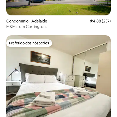
Condomínio ⋅ Adelaide
4,88 de uma av
4,88 (237)
M&M's em Carrington
*WiFi*Netflix*Estacionamento*Tranquilo*
Preferido dos hóspedes
Preferido dos hóspedes