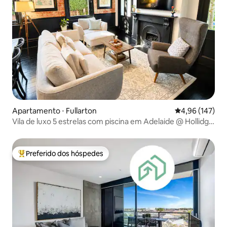
Apartamento ⋅ Fullarton
4,96 de uma av
4,96 (147)
Vila de luxo 5 estrelas com piscina em Adelaide @ Hollidge
House
Preferido dos hóspedes
Entre os melhores preferidos dos hóspedes