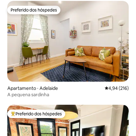
Preferido dos hóspedes
Preferido dos hóspedes
Apartamento ⋅ Adelaide
4,94 de uma av
4,94 (216)
A pequena sardinha
Preferido dos hóspedes
Entre os melhores preferidos dos hóspedes