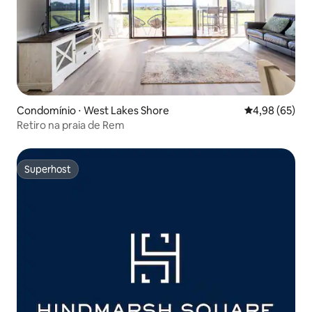
Condomínio ⋅ West Lakes Shore
4,98 de uma a
4,98 (65)
Retiro na praia de Rem
Superhost
Superhost