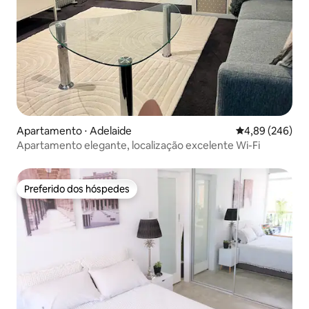
Apartamento ⋅ Adelaide
4,89 de uma ava
4,89 (246)
Apartamento elegante, localização excelente Wi-Fi
Preferido dos hóspedes
Preferido dos hóspedes