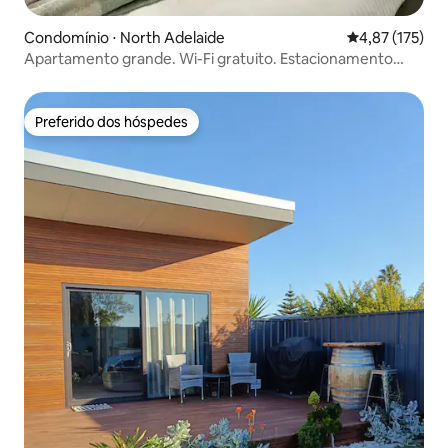
Condomínio ⋅ North Adelaide
4,87 de uma av
4,87 (175)
Apartamento grande. Wi-Fi gratuito. Estacionamento
fechado. Ar-condicionado.
Preferido dos hóspedes
Preferido dos hóspedes