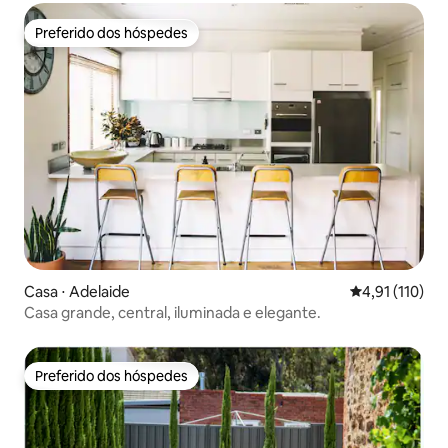
Preferido dos hóspedes
Preferido dos hóspedes
Casa ⋅ Adelaide
4,91 de uma av
4,91 (110)
Casa grande, central, iluminada e elegante.
Preferido dos hóspedes
Preferido dos hóspedes