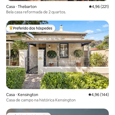
Casa ⋅ Thebarton
4,96 de uma av
4,96 (221)
Bela casa reformada de 2 quartos.
Preferido dos hóspedes
Entre os melhores preferidos dos hóspedes
Casa ⋅ Kensington
4,96 de uma av
4,96 (144)
Casa de campo na histórica Kensington