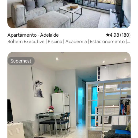
Apartamento ⋅ Adelaide
4,98 de uma av
4,98 (180)
Bohem Executive | Piscina | Academia | Estacionamento |
Wi-Fi
Superhost
Superhost