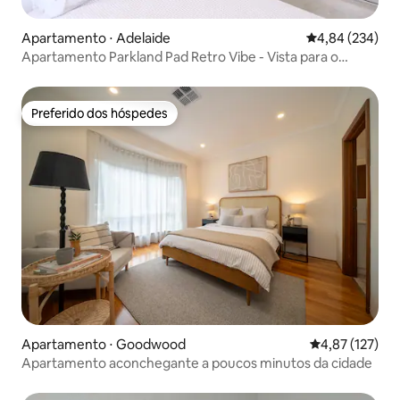
Apartamento ⋅ Adelaide
4,84 de uma ava
4,84 (234)
Apartamento Parkland Pad Retro Vibe - Vista para o
horizonte da cidade
Preferido dos hóspedes
Preferido dos hóspedes
Apartamento ⋅ Goodwood
4,87 de uma av
4,87 (127)
Apartamento aconchegante a poucos minutos da cidade