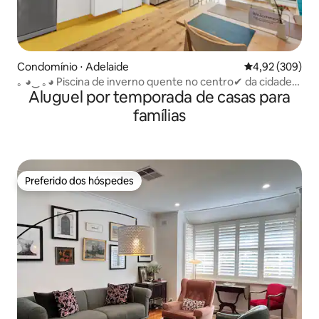
Condomínio ⋅ Adelaide
4,92 de uma ava
4,92 (309)
｡ ◕‿ ｡◕ Piscina de inverno quente no centro✔ da cidade✔
Aluguel por temporada de casas para
restaurantes✔ Bares✔
famílias
Preferido dos hóspedes
Preferido dos hóspedes