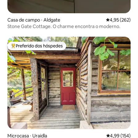
Casa de campo ⋅ Aldgate
4,95 de uma av
4,95 (262)
Stone Gate Cottage. O charme encontra o moderno.
Preferido dos hóspedes
Entre os melhores preferidos dos hóspedes
Microcasa ⋅ Uraidla
4,99 de uma av
4,99 (154)