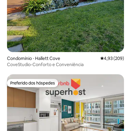
Condomínio ⋅ Hallett Cove
4,93 de uma ava
4,93 (209)
CoveStudio-Conforto e Conveniência
Preferido dos hóspedes
Preferido dos hóspedes