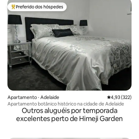
Preferido dos hóspedes
Entre os melhores preferidos dos hóspedes
Apartamento ⋅ Adelaide
4,93 de uma av
4,93 (322)
Apartamento botânico histórico na cidade de Adelaide
Outros aluguéis por temporada
excelentes perto de Himeji Garden