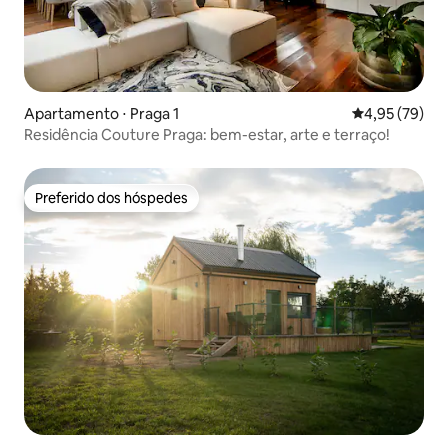
Apartamento ⋅ Praga 1
4,95 de uma a
4,95 (79)
Residência Couture Praga: bem-estar, arte e terraço!
Preferido dos hóspedes
Preferido dos hóspedes