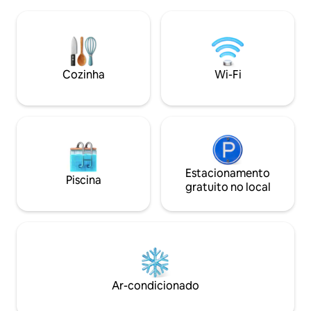
ervas medicinais, mirtilos e, na estação,
para todos que am
uma abundância de cogumelos. Você
e querem desfruta
pode obter água de um poço próximo, o
apenas uma noite 
calor será fornecido por um fogão
experiência onde 
crepitante e você pode desfrutar de
recarrega suas bat
uma limpeza à noite com água aquecida
Cozinha
Wi-Fi
memórias que não 
no fogão ou em um chuveiro ao ar livre.
O icônico mirante Máj fica a uma curta
caminhada de distância :)
Estacionamento
Piscina
gratuito no local
Ar-condicionado