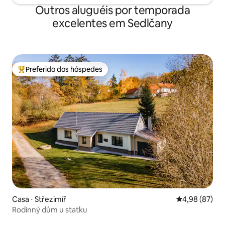
Outros aluguéis por temporada
excelentes em Sedlčany
Preferido dos hóspedes
Entre os melhores preferidos dos hóspedes
Casa ⋅ Střezimíř
4,98 de uma a
4,98 (87)
Rodinný dům u statku