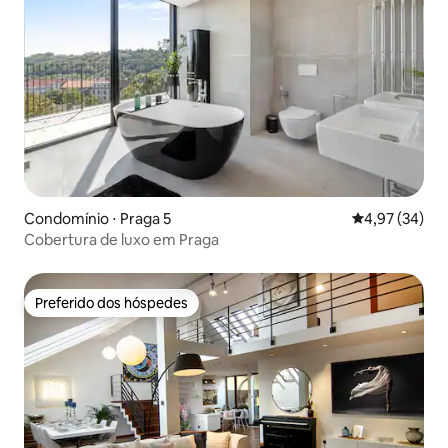
Condomínio ⋅ Praga 5
4,97 de uma a
4,97 (34)
Cobertura de luxo em Praga
Preferido dos hóspedes
Preferido dos hóspedes