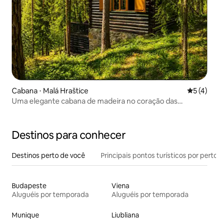
Cabana ⋅ Malá Hraštice
5 de uma 
5 (4)
Uma elegante cabana de madeira no coração das
florestas
Destinos para conhecer
Destinos perto de você
Principais pontos turísticos por perto
Budapeste
Viena
Aluguéis por temporada
Aluguéis por temporada
Munique
Liubliana