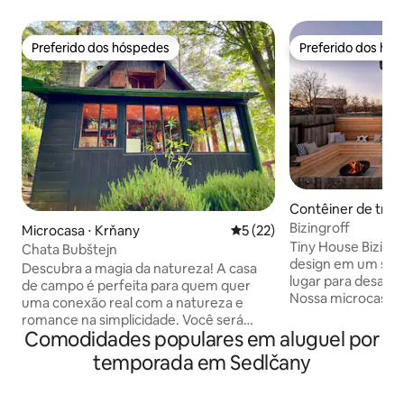
Preferido dos hóspedes
Preferido dos hó
Preferido dos hóspedes
Preferido dos hó
Contêiner de trans
melice
Bizingroff
Microcasa ⋅ Krňany
5 de uma avaliação média de
5 (22)
Tiny House Bizingr
Chata Bubštejn
design em um só lugar. Procu
Descubra a magia da natureza! A casa
lugar para desace
de campo é perfeita para quem quer
Nossa microcasa 
uma conexão real com a natureza e
e moderna na natu
romance na simplicidade. Você será
florestas e lagoas.
Comodidades populares em aluguel por
recompensado com paz completa,
minimalista, mas 
privacidade imperturbável no abraço das
temporada em Sedlčany
privado na forma 
belas florestas circundantes, onde os
hidromassagem e 
pássaros cantam e você pode descobrir
incluída) esperam 