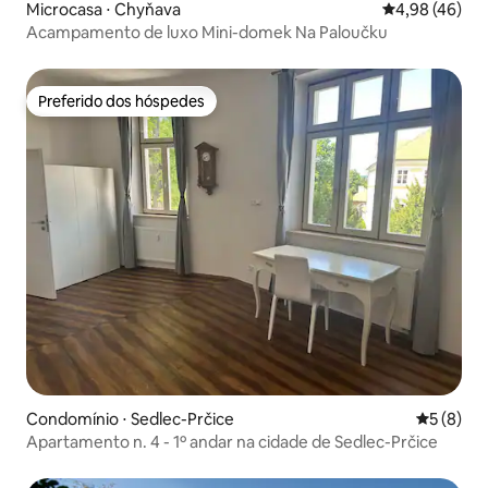
Microcasa ⋅ Chyňava
4,98 de uma a
4,98 (46)
Acampamento de luxo Mini-domek Na Paloučku
Preferido dos hóspedes
Preferido dos hóspedes
Condomínio ⋅ Sedlec-Prčice
5 de uma 
5 (8)
Apartamento n. 4 - 1º andar na cidade de Sedlec-Prčice