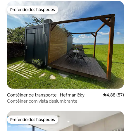
Preferido dos hóspedes
Preferido dos hóspedes
Contêiner de transporte ⋅ Heřmaničky
4,88 de uma a
4,88 (57)
Contêiner com vista deslumbrante
Preferido dos hóspedes
Preferido dos hóspedes