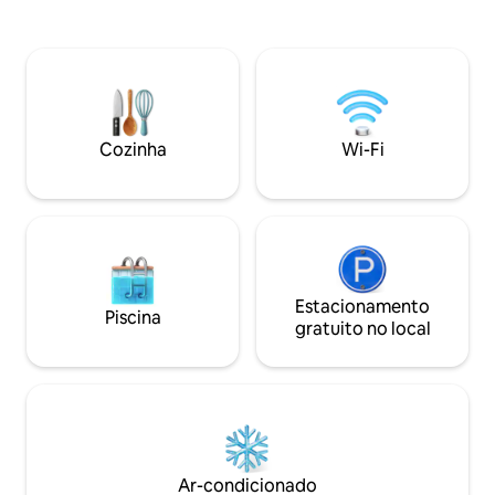
impressionante q
Santo Amaro do Pico, ondas a bater e
apreciadores da n
pássaros esvoaçantes; um por do sol de
e do mar, que nos
apaixonar. A sala tem vidros do teto ao
casa está localizad
chão em portas deslizantes que abrem o
freguesia mais boni
interior ao exterior e às vistas descritas.
próximo da praia, 
Esta casa faz parte de um pequeno
supermercado e p
resort familiar, dentro do qual está
Cozinha
Wi-Fi
disponível o restaurante Magma, uma
mercearia, uma sala de yoga e uma
piscina aquecida. De que espera para vir
para este paraíso?
Estacionamento
Piscina
gratuito no local
Ar-condicionado