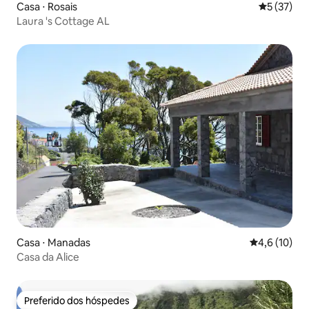
Casa ⋅ Rosais
5 de uma a
5 (37)
Laura 's Cottage AL
Casa ⋅ Manadas
4,6 de uma a
4,6 (10)
Casa da Alice
Preferido dos hóspedes
Preferido dos hóspedes