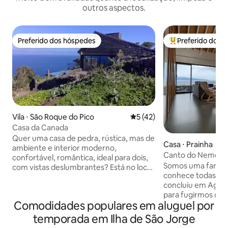
outros aspectos.
Preferido dos hóspedes
Preferido dos 
Preferido dos hóspedes
Entre os melhore
Vila ⋅ São Roque do Pico
5 de uma avaliação média de
5 (42)
Casa da Canada
Quer uma casa de pedra, rústica, mas de
Casa ⋅ Prainha
ambiente e interior moderno,
Canto do Nemo
confortável, romântica, ideal para dois,
Somos uma famili
com vistas deslumbrantes? Está no local
conhece todas as i
certo, é aqui. Em frente, um deckcom
concluiu em Agosto
cadeiras loungee um churrasco de
para fugirmos do d
pedra, a vista total da ilha de São Jorge e
Comodidades populares em aluguel por
Londres. Até o d
do canal, de suster a respiração. Do seu
usufruir deste esp
lado esquerdo, o recorte das baías das
temporada em Ilha de São Jorge
decidimos partilhar
freguesias de São Roque, Praínha e