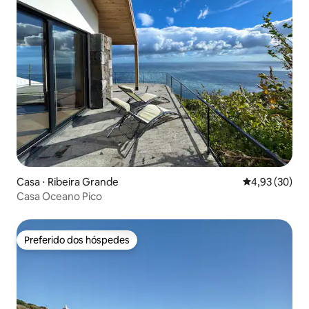
Casa ⋅ Ribeira Grande
4,93 de uma a
4,93 (30)
Casa Oceano Pico
Preferido dos hóspedes
Preferido dos hóspedes