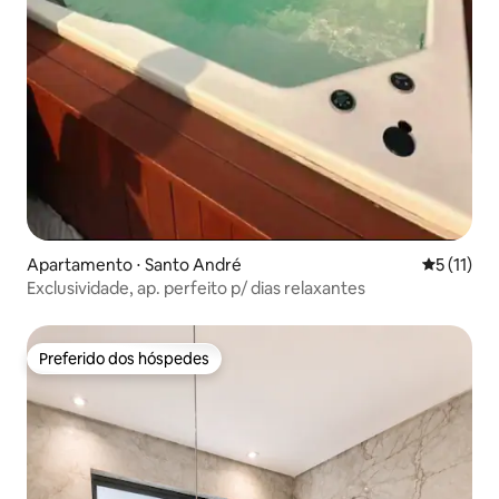
Apartamento ⋅ Santo André
5 de uma a
5 (11)
Exclusividade, ap. perfeito p/ dias relaxantes
Preferido dos hóspedes
Preferido dos hóspedes