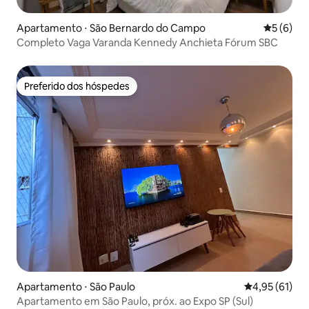
Apartamento ⋅ São Bernardo do Campo
5 de uma 
5 (6)
Completo Vaga Varanda Kennedy Anchieta Fórum SBC
Preferido dos hóspedes
Preferido dos hóspedes
Apartamento ⋅ São Paulo
4,95 de uma a
4,95 (61)
Apartamento em São Paulo, próx. ao Expo SP (Sul)