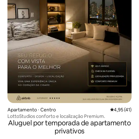
Apartamento ⋅ Centro
4,95 de uma a
4,95 (41)
LottoStudios conforto e localização Premium.
Aluguel por temporada de apartamento
privativos