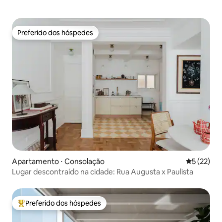
Preferido dos hóspedes
Preferido dos hóspedes
Apartamento ⋅ Consolação
5 de uma a
5 (22)
Lugar descontraído na cidade: Rua Augusta x Paulista
Preferido dos hóspedes
Entre os melhores preferidos dos hóspedes