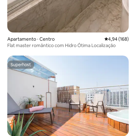
Apartamento ⋅ Centro
4,94 de uma av
4,94 (168)
Flat master romântico com Hidro Ótima Localização
Superhost
Superhost