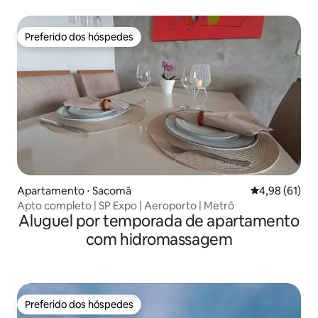
Preferido dos hóspedes
Preferido dos hóspedes
Apartamento ⋅ Sacomã
4,98 de uma a
4,98 (61)
Apto completo | SP Expo | Aeroporto | Metrô
Aluguel por temporada de apartamento
com hidromassagem
Preferido dos hóspedes
Preferido dos hóspedes