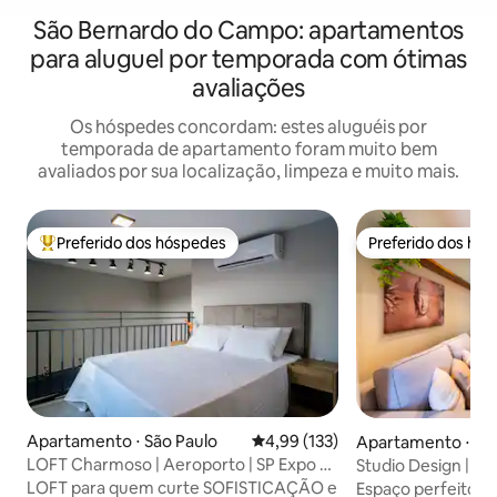
São Bernardo do Campo: apartamentos
para aluguel por temporada com ótimas
avaliações
Os hóspedes concordam: estes aluguéis por
temporada de apartamento foram muito bem
avaliados por sua localização, limpeza e muito mais.
Preferido dos hóspedes
Preferido dos hó
Entre os melhores preferidos dos hóspedes
Preferido dos hó
Apartamento ⋅ São Paulo
4,99 de uma avaliação média de 
4,99 (133)
Apartamento ⋅ Ce
LOFT Charmoso | Aeroporto | SP Expo +
Studio Design | Pr
A/C
Litoral
LOFT para quem curte SOFISTICAÇÃO e
Espaço perfeito na