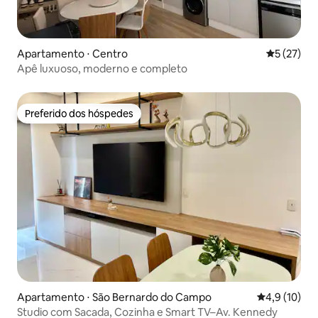
Apartamento ⋅ Centro
5 de uma a
5 (27)
Apê luxuoso, moderno e completo
Preferido dos hóspedes
Preferido dos hóspedes
Apartamento ⋅ São Bernardo do Campo
4,9 de uma a
4,9 (10)
Studio com Sacada, Cozinha e Smart TV–Av. Kennedy