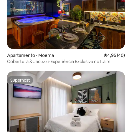
Apartamento ⋅ Moema
4,95 de uma a
4,95 (40)
Cobertura & Jacuzzi-Experiência Exclusiva no Itaim
Superhost
Superhost