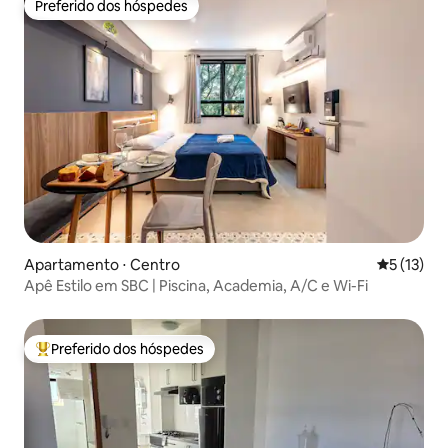
Preferido dos hóspedes
Preferido dos hóspedes
Apartamento ⋅ Centro
5 de uma a
5 (13)
Apê Estilo em SBC | Piscina, Academia, A/C e Wi-Fi
Preferido dos hóspedes
Entre os melhores preferidos dos hóspedes