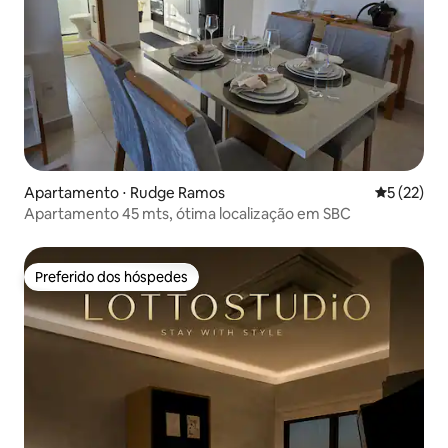
Apartamento ⋅ Rudge Ramos
5 de uma a
5 (22)
Apartamento 45 mts, ótima localização em SBC
Preferido dos hóspedes
Preferido dos hóspedes