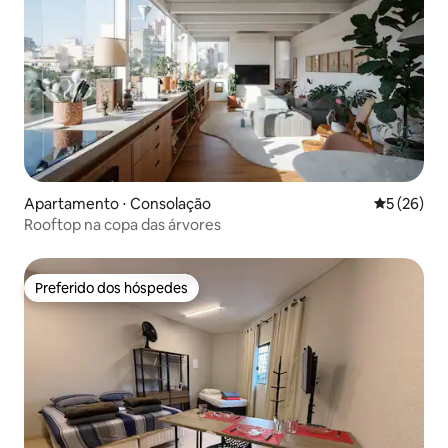
Apartamento ⋅ Consolação
5 de uma a
5 (26)
Rooftop na copa das árvores
Preferido dos hóspedes
Preferido dos hóspedes