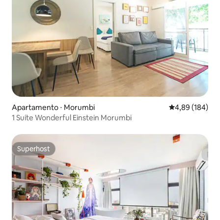
Apartamento ⋅ Morumbi
4,89 de uma av
4,89 (184)
1 Suíte Wonderful Einstein Morumbi
Superhost
Superhost