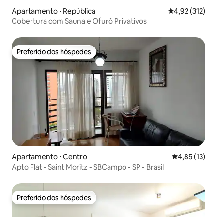
Apartamento ⋅ República
4,92 de uma av
4,92 (312)
Cobertura com Sauna e Ofurô Privativos
Preferido dos hóspedes
Preferido dos hóspedes
Apartamento ⋅ Centro
4,85 de uma a
4,85 (13)
Apto Flat - Saint Moritz - SBCampo - SP - Brasil
Preferido dos hóspedes
Preferido dos hóspedes