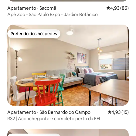
Apartamento ⋅ Sacomã
4,93 de uma a
4,93 (86)
Apê Zoo - São Paulo Expo - Jardim Botânico
Preferido dos hóspedes
Preferido dos hóspedes
Apartamento ⋅ São Bernardo do Campo
4,93 de uma a
4,93 (15)
R32 | Aconchegante e completo perto da FEI