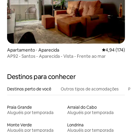
Apartamento ⋅ Aparecida
4,94 de uma av
4,94 (174)
AP92 - Santos - Aparecida - Vista - Frente ao mar
Destinos para conhecer
Destinos perto de você
Outros tipos de acomodações
Pr
Praia Grande
Arraial do Cabo
Aluguéis por temporada
Aluguéis por temporada
Monte Verde
Londrina
Aluguéis por temporada
Aluguéis por temporada