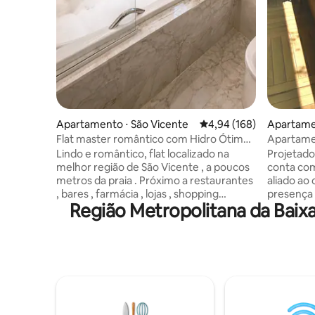
Apartamento ⋅ São Vicente
4,94 de uma avaliação m
4,94 (168)
Apartame
Flat master romântico com Hidro Ótima
Apartame
Localização
vista de 
Lindo e romântico, flat localizado na
Projetado
melhor região de São Vicente , a poucos
conta co
metros da praia . Próximo a restaurantes
aliado ao
, bares , farmácia , lojas , shopping
presença
Região Metropolitana da Baix
Brisamar a 2 min a pé . Região fácil acesso
constante
à Santos , teleférico Coca Cola , descida
podem ser
de Paraglider . Flat dispõe de Ar
apartamen
Condicionado , Netflix , enxoval de cama
cama, co
, toalhas , além de pratos , talheres ,
de um navio de
copos , microondas e frigobar . Com
casais, fa
Estacionamento , 2 Piscinas e Salão de
momentos de
jogos exclusivo para hóspedes Checkin
de praia 
Fácil Resposta Rápida
Vaga de c