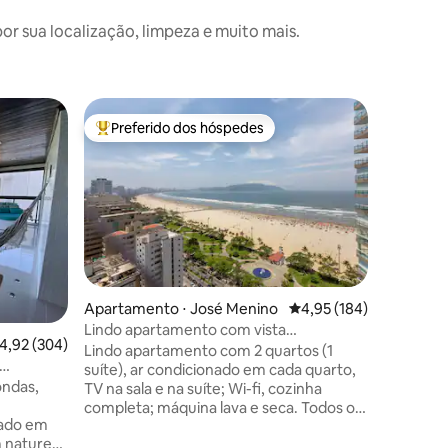
 sua localização, limpeza e muito mais.
Apartame
Preferido dos hóspedes
Prefe
Entre os melhores preferidos dos hóspedes
Entre o
Apartame
localizaç
Lindo ap
região de
pé na areia. Oferecemos 
estacion
Próximo a
farmácias
praias da cidade. O
condicio
Apartamento ⋅ José Menino
4,95 de uma avaliação 
4,95 (184)
com canai
Lindo apartamento com vista
completo
,92 de uma avaliação média de 5, 304 avaliações
4,92 (304)
espetacular para o mar
Lindo apartamento com 2 quartos (1
confortá
suíte), ar condicionado em cada quarto,
uma mesa
ondas,
TV na sala e na suíte; Wi-fi, cozinha
apaixonante. Diz aí se não 
completa; máquina lava e seca. Todos os
para pas
zado em
cômodos do apartamento têm vista
m natureza
ampla para o mar (sala, lavanderia,