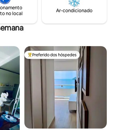
ionamento
Ar-condicionado
to no local
 semana
Preferido dos hóspedes
os hóspedes
Entre os melhores preferidos dos hóspedes
ções