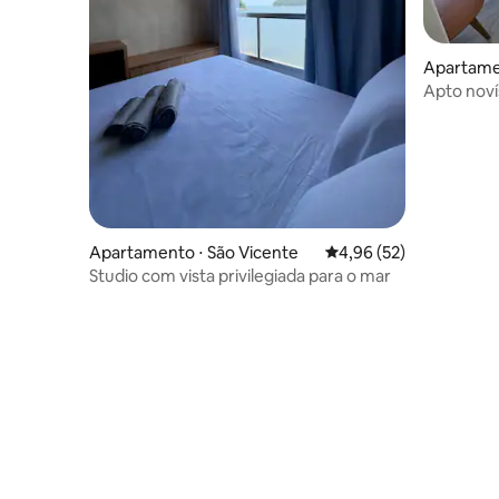
Apartame
Apto novíss
incrível.
Apartamento ⋅ São Vicente
4,96 de uma avaliação 
4,96 (52)
Studio com vista privilegiada para o mar