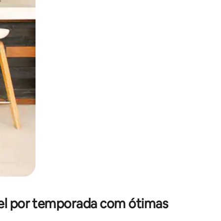
 deslizando o dedo na tela.
uel por temporada com ótimas