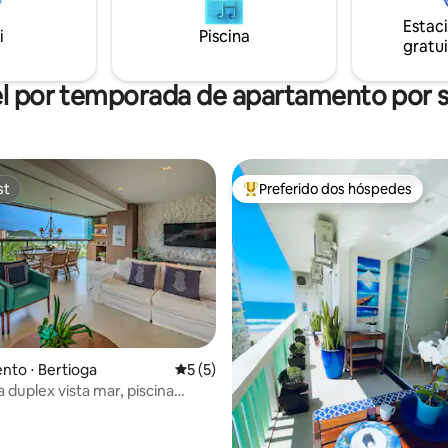
o check in.
Estac
i
Piscina
gratui
l por temporada de apartamento por
st
Preferido dos hóspedes
st
Entre os melhores preferidos d
to ⋅ Bertioga
5 de uma avaliação média de 5, 5 avalia
5 (5)
 duplex vista mar, piscina
édia de 5, 195 avaliações