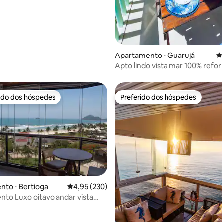
Apartamento ⋅ Guarujá
4
Apto lindo vista mar 100% ref
rido dos hóspedes
Preferido dos hóspedes
 melhores preferidos dos hóspedes
Preferido dos hóspedes
to ⋅ Bertioga
4,95 de uma avaliação média de 5, 230 avalia
4,95 (230)
to Luxo oitavo andar vista
édia de 5, 127 avaliações
ntanha