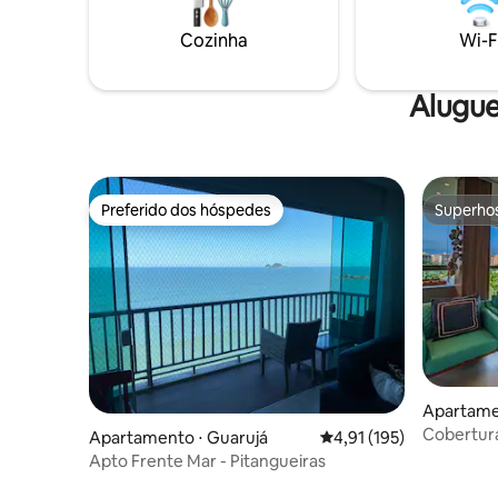
24hrs, aut
Cozinha
Wi-F
Alugue
Preferido dos hóspedes
Superho
Preferido dos hóspedes
Superho
Apartamen
Cobertura
Apartamento ⋅ Guarujá
4,91 de uma avaliação m
4,91 (195)
aquecida
Apto Frente Mar - Pitangueiras