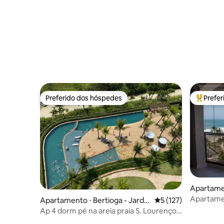
Preferido dos hóspedes
Prefe
Preferido dos hóspedes
Entre os
Apartamen
Apartamen
Apartamento ⋅ Bertioga - Jardi
5 de uma avaliação m
5 (127)
praia/mo
m São Lourenço
Ap 4 dorm pé na areia praia S. Lourenço,
Bertioga