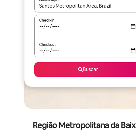
Quando os resultados estiverem disponíveis, expl
Check-in
Checkout
Buscar
Região Metropolitana da Bai