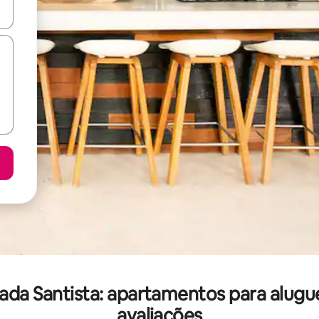
ore-os usando as seta para cima e para baixo do teclado ou tocando e
xada Santista: apartamentos para alug
avaliações