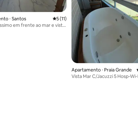
nto ⋅ Santos
5 de uma avaliação média de 5, 11 avalia
5 (11)
imo em frente ao mar e vista
média de 5, 52 avaliações
Apartamento ⋅ Praia Grande
Vista Mar C/Jacuzzi 5 Hosp-Wi-