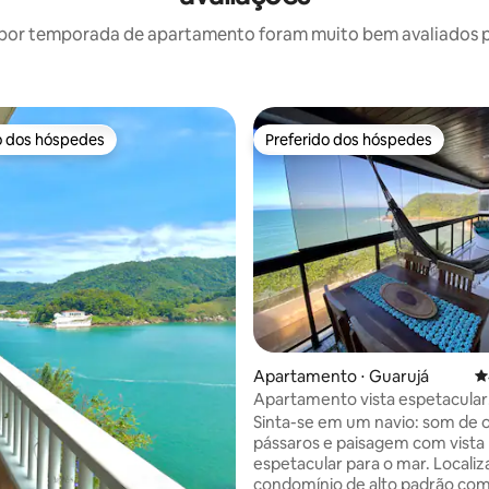
por temporada de apartamento foram muito bem avaliados por
o dos hóspedes
Preferido dos hóspedes
o dos hóspedes
Preferido dos hóspedes
Apartamento ⋅ Guarujá
4
Apartamento vista espetacular
panorâmica do mar
Sinta-se em um navio: som de 
pássaros e paisagem com vista
espetacular para o mar. Locali
condomínio de alto padrão co