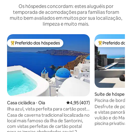
Os hóspedes concordam: estes aluguéis por
temporada de acomodações para famílias foram
muito bem avaliados em muitos por sua localização,
limpeza e muito mais.
Preferido dos hóspedes
Preferido dos 
Entre os melhores preferidos dos hóspedes
Entre os melhore
Suíte de hóspedes
Kallistis
Piscina de borda inf
Casa cicládica ⋅ Oia
4,95 de uma avaliação média de 
4,95 (407)
Vista para o mar
Desfrute de pores
Ilha azul, vista perfeita para cartão postal
e vistas panorâmic
e piscina privativa
Casa de caverna tradicional localizada no
vulcão e do Mar Eg
local mais famoso da Ilha de Santorini,
piscina privativa e do ter
com vistas perfeitas de cartão postal
em Pyrgos, a Vista
para as igrejas abobadadas azuis! 2