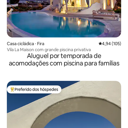
Casa cicládica ⋅ Fira
4,94 de uma av
4,94 (105)
Vila La Maison com grande piscina privativa
Aluguel por temporada de
acomodações com piscina para famílias
Preferido dos hóspedes
Entre os melhores preferidos dos hóspedes