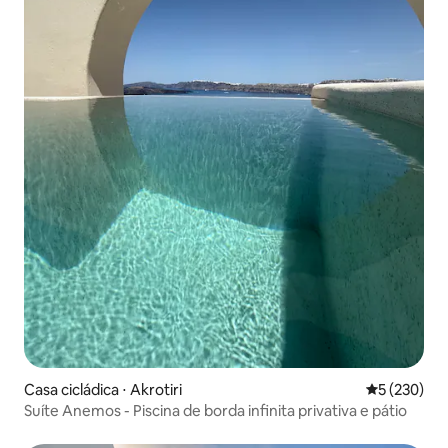
Casa cicládica ⋅ Akrotiri
5 de uma av
5 (230)
Suíte Anemos - Piscina de borda infinita privativa e pátio