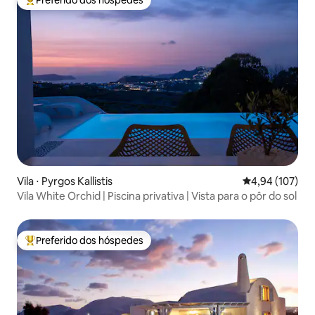
Entre os melhores preferidos dos hóspedes
Vila ⋅ Pyrgos Kallistis
4,94 de uma av
4,94 (107)
Vila White Orchid | Piscina privativa | Vista para o pôr do sol
Preferido dos hóspedes
Entre os melhores preferidos dos hóspedes