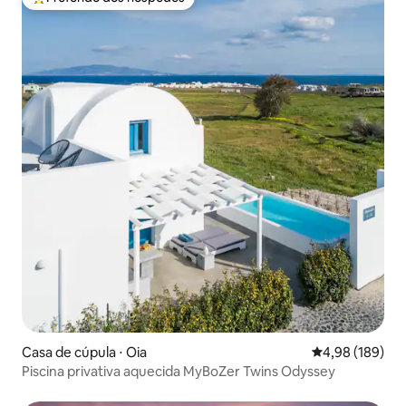
Entre os melhores preferidos dos hóspedes
Casa de cúpula ⋅ Oia
4,98 de uma av
4,98 (189)
Piscina privativa aquecida MyBoZer Twins Odyssey