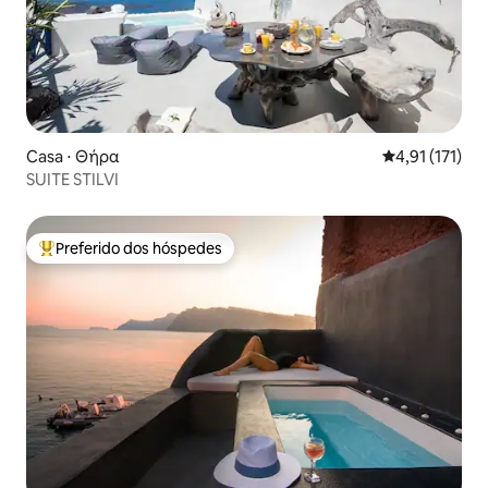
Casa ⋅ Θήρα
4,91 de uma av
4,91 (171)
SUITE STILVI
Preferido dos hóspedes
Entre os melhores preferidos dos hóspedes