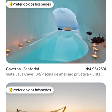
Preferido dos hóspedes
Entre os melhores preferidos dos hóspedes
Caverna ⋅ Santorini
4,95 de uma av
4,95 (263)
Suíte Lava Cave 1BR/Piscina de imersão privativa + vista
panorâmica
Preferido dos hóspedes
Entre os melhores preferidos dos hóspedes