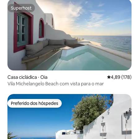
Superhost
Superhost
Casa cicládica ⋅ Oia
4,89 de uma av
4,89 (178)
Vila Michelangelo Beach com vista para o mar
Preferido dos hóspedes
Preferido dos hóspedes