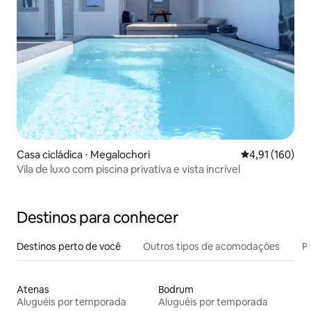
Casa cicládica ⋅ Megalochori
4,91 de uma av
4,91 (160)
Vila de luxo com piscina privativa e vista incrível
Destinos para conhecer
Destinos perto de você
Outros tipos de acomodações
Pr
Atenas
Bodrum
Aluguéis por temporada
Aluguéis por temporada