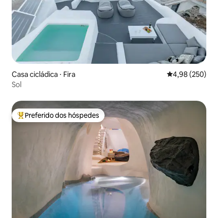
Casa cicládica ⋅ Fira
4,98 de uma ava
4,98 (250)
Sol
Preferido dos hóspedes
Entre os melhores preferidos dos hóspedes