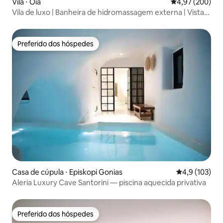
Vila ⋅ Oia
4,97 de uma ava
4,97 (200)
Vila de luxo | Banheira de hidromassagem externa | Vista
para o mar e para o pôr do sol
Preferido dos hóspedes
Preferido dos hóspedes
Casa de cúpula ⋅ Episkopi Gonias
4,9 de uma av
4,9 (103)
Aleria Luxury Cave Santorini — piscina aquecida privativa
Preferido dos hóspedes
Preferido dos hóspedes