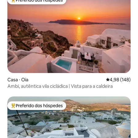
Preferido dos hóspedes
Entre os melhores preferidos dos hóspedes
Casa ⋅ Oia
4,98 de uma av
4,98 (148)
Ambi, autêntica vila cicládica | Vista para a caldeira
Preferido dos hóspedes
Entre os melhores preferidos dos hóspedes