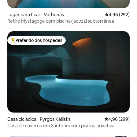
Lugar para ficar ⋅ Vothonas
4,96 de uma ava
4,96 (292)
Retiro Mystagoge com piscina/jacuzzi subterrânea
Preferido dos hóspedes
Entre os melhores preferidos dos hóspedes
Casa cicládica ⋅ Pyrgos Kallistis
4,96 de uma ava
4,96 (299)
Casa de caverna em Santorini com piscina privativa