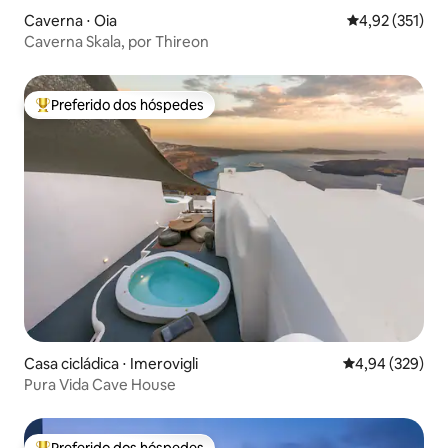
Caverna ⋅ Oia
4,92 de uma av
4,92 (351)
Caverna Skala, por Thireon
Preferido dos hóspedes
Entre os melhores preferidos dos hóspedes
Casa cicládica ⋅ Imerovigli
4,94 de uma ava
4,94 (329)
Pura Vida Cave House
Preferido dos hóspedes