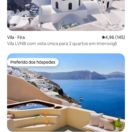
Vila ⋅ Fira
4,96 de uma av
4,96 (145)
Vila LVNB com vista única para 2 quartos em Imerovigli
Preferido dos hóspedes
Preferido dos hóspedes