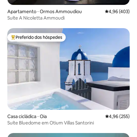
Apartamento ⋅ Ormos Ammoudiou
4,96 de uma av
4,96 (403)
Suíte A Nicoletta Ammoudi
Preferido dos hóspedes
Entre os melhores preferidos dos hóspedes
Casa cicládica ⋅ Oia
4,96 de uma av
4,96 (255)
Suíte Bluedome em Otium Villas Santorini