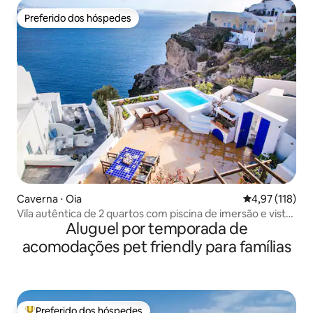
Preferido dos hóspedes
Preferido dos hóspedes
Caverna ⋅ Oia
4,97 de uma av
4,97 (118)
Vila autêntica de 2 quartos com piscina de imersão e vista
Aluguel por temporada de
para o mar
acomodações pet friendly para famílias
Preferido dos hóspedes