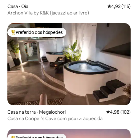
Casa ⋅ Oia
4,92 de uma av
4,92 (115)
Archon Villa by K&K (jacuzzi ao ar livre)
Preferido dos hóspedes
Entre os melhores preferidos dos hóspedes
Casa na terra ⋅ Megalochori
4,98 de uma av
4,98 (102)
Casa na Cooper's Cave com jacuzzi aquecida