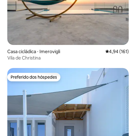
Casa cicládica ⋅ Imerovigli
4,94 de uma av
4,94 (161)
Vila de Christina
Preferido dos hóspedes
Preferido dos hóspedes