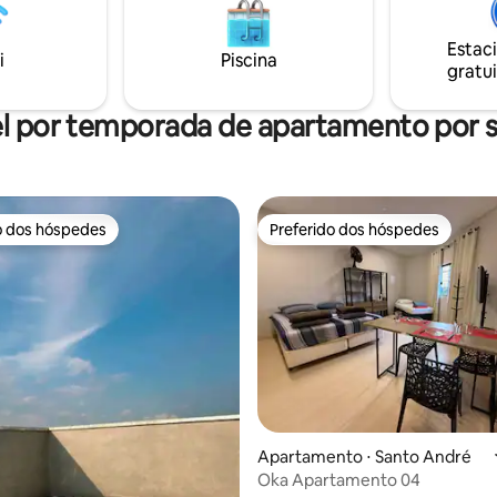
compartilhada no sub-solo. Excelente
Localização: Próximo a superm
Estac
farmácias, padaria. CHEKIN ÁS 15H E
i
Piscina
gratui
CHECKOUT 11h
l por temporada de apartamento por
o dos hóspedes
Preferido dos hóspedes
o dos hóspedes
Preferido dos hóspedes
Apartamento ⋅ Santo André
Oka Apartamento 04