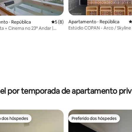
Apartamento ⋅ República
4
to ⋅ República
5 de uma avaliação média de 5, 8 avalia
5 (8)
Estúdio COPAN - Arco / Skyline
sta + Cinema no 23º Andar |
e SP
média de 5, 41 avaliações
el por temporada de apartamento priv
o dos hóspedes
Preferido dos hóspedes
o dos hóspedes
Preferido dos hóspedes