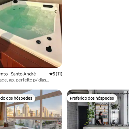
média de 5, 74 avaliações
nto ⋅ Santo André
5 de uma avaliação média de 5, 11 avalia
5 (11)
ade, ap. perfeito p/ dias
s
rido dos hóspedes
Preferido dos hóspedes
 melhores preferidos dos hóspedes
Preferido dos hóspedes