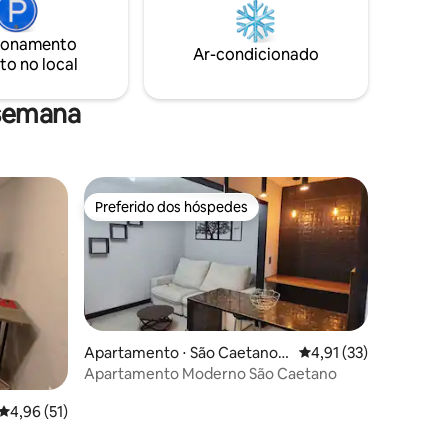
ercados,
ionamento
Ar-condicionado
to no local
 semana
Preferido dos hóspedes
Preferido dos hóspedes
Apartamento ⋅ São Caetano d
4,91 de uma avaliação
4,91 (33)
o Sul
Apartamento Moderno São Caetano
4,96 de uma avaliação média de 5, 51 avaliações
4,96 (51)