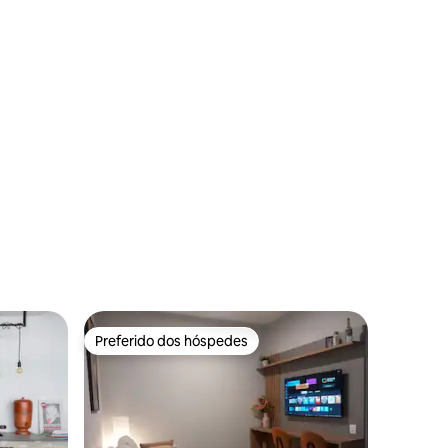
ções
Preferido dos hóspedes
Preferido dos hóspedes