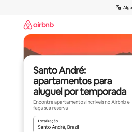
Pular
Algu
para
o
conteúdo
Santo André:
apartamentos para
aluguel por temporada
Encontre apartamentos incríveis no Airbnb e
faça sua reserva
Localização
Quando os resultados estiverem disponíveis, expl