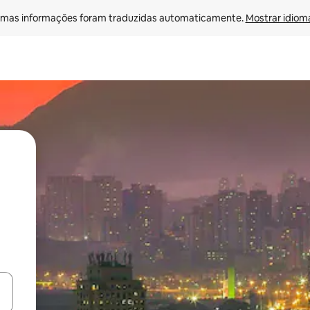
mas informações foram traduzidas automaticamente. 
Mostrar idioma
ore-os usando as seta para cima e para baixo do teclado ou tocando e