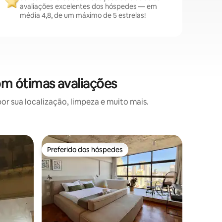
avaliações excelentes dos hóspedes — em
média 4,8, de um máximo de 5 estrelas!
m ótimas avaliações
 sua localização, limpeza e muito mais.
Apartame
Preferido dos hóspedes
Preferi
Preferido dos hóspedes
Preferi
Studio 13
400MG
Venha se 
aconchegante
relevantes: 🍽 🍰 lado da
Padaria/
@padariat
de 500 me