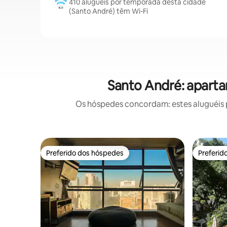
410 aluguéis por temporada desta cidade
(Santo André) têm Wi-Fi
Santo André: apart
Os hóspedes concordam: estes aluguéis 
Preferido dos hóspedes
Preferid
Preferido dos hóspedes
Preferid