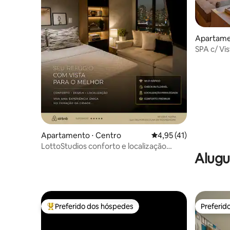
Apartamen
SPA c/ Vi
Centro d
Apartamento ⋅ Centro
4,95 de uma avaliação 
4,95 (41)
LottoStudios conforto e localização
Alugu
Premium.
Preferido dos hóspedes
Preferid
Entre os melhores preferidos dos hóspedes
Preferid