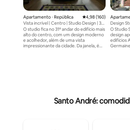
Apartamento ⋅ República
4,98 de uma avaliação m
4,98 (160)
Apartamen
Vista incrível | Centro | Studio Design | 31
Design St
andar
Art Deco
O studio fica no 31º andar do edifício mais
O Studio 
alto do centro, com um design moderno
design ap
e acolhedor, além de uma vista
edifícios 
impressionante da cidade. Da janela, é
Germaine 
possível admirar o Vale do Anhangabaú,
coração do Ce
Centro Histórico, as antenas da Av.
composto
Paulista: uma das paisagens mais belas
lentas e 
de SP. É o prédio onde fica o SampaSky e
Wi-Fi ráp
é possível caminhar para as principais
completa. O edifício oferece portaria
atrações do centro. Conta com ar
horas, en
condicionado, TV de 55'' com apps,
facial e t
cozinha equipada com utensílios básicos,
também já
cooktop (1 boca), microondas e frigobar.
fotográfi
Santo André: comodid
conteúdo