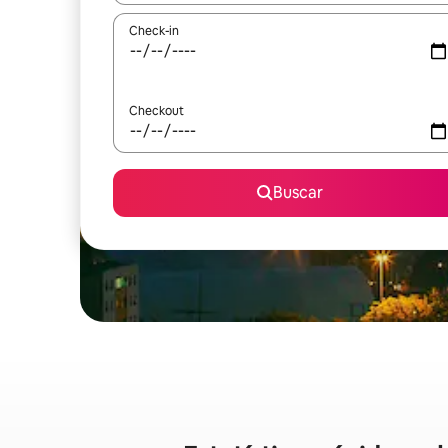
Check-in
Checkout
Buscar