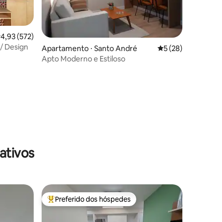
,93 de uma avaliação média de 5, 572 avaliações
4,93 (572)
ções
 / Design
Apartamento ⋅ Santo André
5 de uma avaliação
5 (28)
Apto Moderno e Estiloso
ativos
Preferido dos hóspedes
Entre os melhores preferidos dos hóspedes