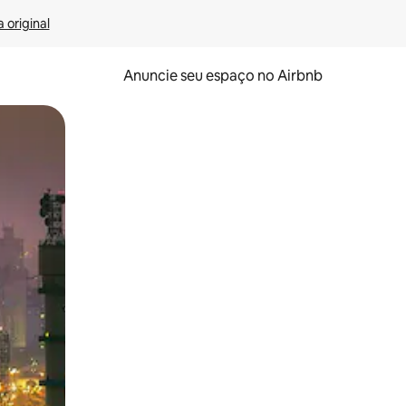
 original
Anuncie seu espaço no Airbnb
 deslizando o dedo na tela.