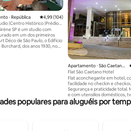
édia de 5, 160 avaliações
to ⋅ República
4,99 de uma avaliação média de 5, 104 avalia
4,99 (104)
udio |Centro Histórico |Prédio
Sirène SP é um studio com
urado em um dos primeiros
Art Déco de São Paulo, o Edifício
Burchard, dos anos 1930, no
ntro Histórico. Luminoso e
. Um espaço para manhãs
noites suaves. Ar-condicionado,
Apartamento ⋅ São Caetano
ido, smart TV e cozinha
do Sul
Flat São Caetano Hotel
 24
Flat aconchegante em hotel, 
trada por reconhecimento
facilidade no checkin e checkou
erraço com piscina. O studio
Segurança e praticidade total. 
 foi usado para ensaios
e com utensílios domésticos, tv
cos, produções e criação de
ades populares para aluguéis por tem
condicionado, etc…, Serviço de 
.
(arrumação básica opcional) , 
sauna, salão de jogos e piscina.
Estacionamento incluso (extrav
cartão 50,00 de multa) ATENÇ
devolver na recepção. Lavande