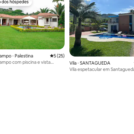
o dos hóspedes
o dos hóspedes
 média de 5, 7 avaliações
ampo ⋅ Palestina
5 de uma avaliação média de 5, 25 avalia
5 (25)
ampo com piscina e vista
Vila ⋅ SANTAGUEDA
Vila espetacular em Santagued