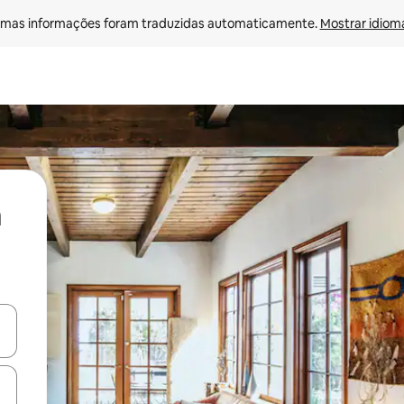
mas informações foram traduzidas automaticamente. 
Mostrar idioma
ore-os usando as seta para cima e para baixo do teclado ou tocando e