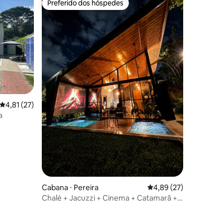
Preferido dos hóspedes
Preferido dos hóspedes
ções
4,81 de uma avaliação média de 5, 27 avaliações
4,81 (27)
a
Cabana ⋅ Pereira
4,89 de uma avaliação
4,89 (27)
Chalé + Jacuzzi + Cinema + Catamarã +
Natureza