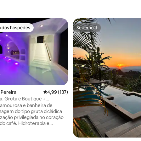
o dos hóspedes
Superhost
o dos hóspedes
Superhost
 Pereira
4,99 de uma avaliação média de 5, 137 avalia
4,99 (137)
. Gruta e Boutique +
pia
lamourosa e banheira de
agem do tipo gruta cicládica
ização privilegiada no coração
 do café. Hidroterapia e
e luz noturna, trilha ecológica,
o de pássaros, borboletas, vida