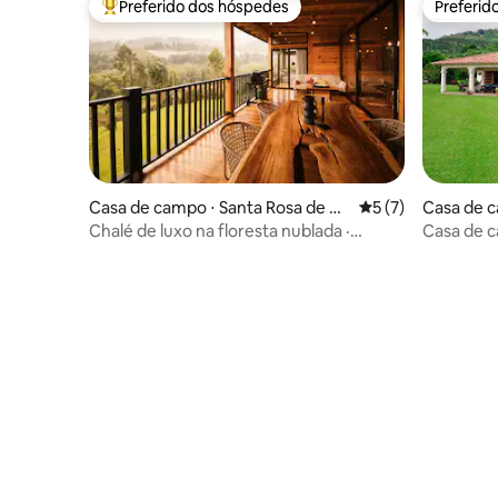
Preferido dos hóspedes
Preferid
Entre os melhores preferidos dos hóspedes
Preferid
Casa de campo ⋅ Santa Rosa de Ca
5 de uma avaliação
5 (7)
Casa de c
bal
Chalé de luxo na floresta nublada ·
Casa de c
Observação de pássaros · Rio
incrível