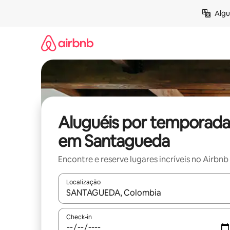
Pular
Algu
para
o
conteúdo
Aluguéis por temporada
em Santagueda
Encontre e reserve lugares incríveis no Airbnb
Localização
Quando os resultados estiverem disponíveis, expl
Check-in