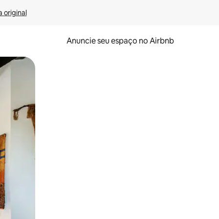
 original
Anuncie seu espaço no Airbnb
 deslizando o dedo na tela.