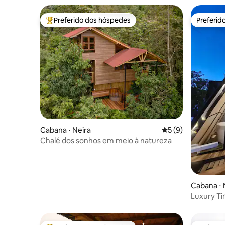
Preferido dos hóspedes
Preferid
Entre os melhores preferidos dos hóspedes
Preferid
Cabana ⋅ Neira
5 de uma avaliação
5 (9)
Chalé dos sonhos em meio à natureza
Cabana ⋅ 
Luxury Ti