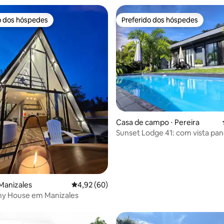
o dos hóspedes
Preferido dos hóspedes
o dos hóspedes
Preferido dos hóspedes
Casa de campo ⋅ Pereira
 média de 5, 9 avaliações
Sunset Lodge 41: com vista pa
para a montanha
Manizales
4,92 de uma avaliação média de 5, 60 avalia
4,92 (60)
ny House em Manizales