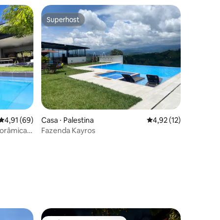
Superhost
Superhost
4,91 de uma avaliação média de 5, 69 avaliações
4,91 (69)
Casa ⋅ Palestina
4,92 de uma avaliação
4,92 (12)
norâmica
Fazenda Kayros
ções