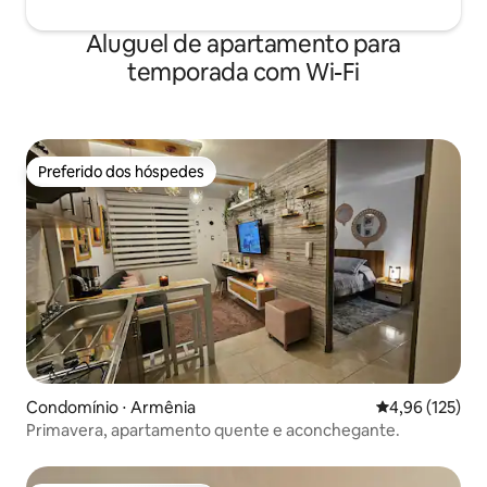
Aluguel de apartamento para
temporada com Wi-Fi
Preferido dos hóspedes
Preferido dos hóspedes
Condomínio ⋅ Armênia
4,96 de uma av
4,96 (125)
Primavera, apartamento quente e aconchegante.