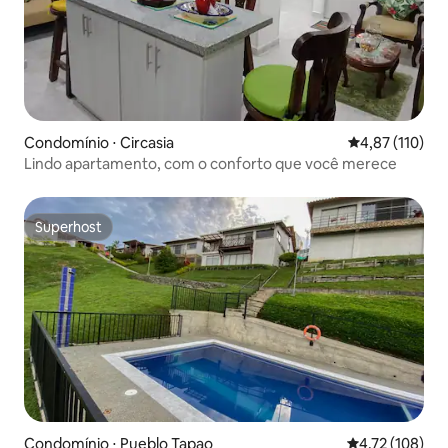
Condomínio ⋅ Circasia
4,87 de uma av
4,87 (110)
Lindo apartamento, com o conforto que você merece
Superhost
Superhost
Condomínio ⋅ Pueblo Tapao
4,72 de uma av
4,72 (108)