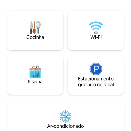
mar de bambu, nascer do sol e pôr do sol
24h em um ambien
multicolorido. - 22 minutos do Aeroporto
privilegiado. A po
Int. - 20 minutos para a Expofuturo - 22
PANACA e do Parq
minutos do Zoológico de Ukumari - 25
Atmosfera acolhe
minutos para o Cerritos del Mar Mall -
Região do Café. In
44-57 minutos para Filandia/Salento-
garçonete/cozinhe
Valle del Cocora - 55 minutos para
Cozinha
Wi-Fi
exclusivos em ing
Panaca - 1 hora até o Parque del café
PANACA.
Estacionamento
Piscina
gratuito no local
Ar-condicionado