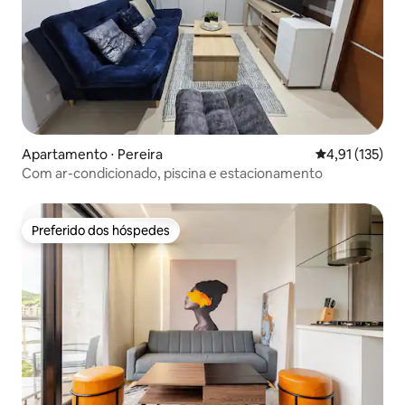
Apartamento ⋅ Pereira
4,91 de uma av
4,91 (135)
Com ar-condicionado, piscina e estacionamento
Preferido dos hóspedes
Preferido dos hóspedes