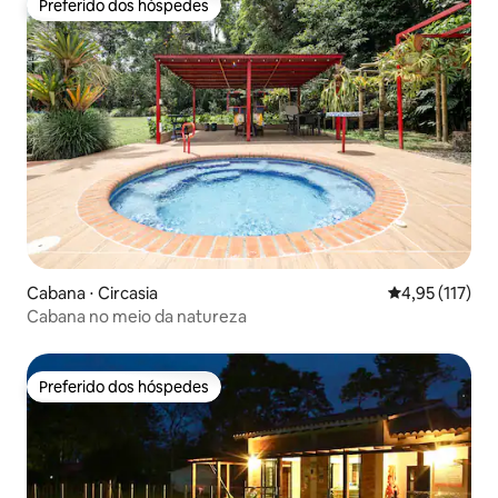
Preferido dos hóspedes
Preferido dos hóspedes
Cabana ⋅ Circasia
4,95 de uma av
4,95 (117)
Cabana no meio da natureza
Preferido dos hóspedes
Preferido dos hóspedes