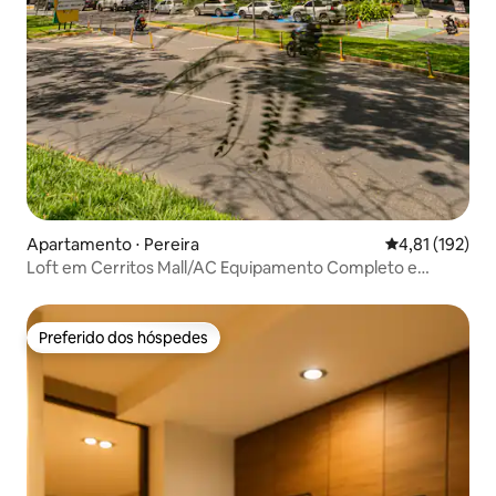
Apartamento ⋅ Pereira
4,81 de uma av
4,81 (192)
Loft em Cerritos Mall/AC Equipamento Completo e
Estacionamento
Preferido dos hóspedes
Preferido dos hóspedes