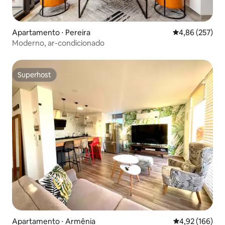
Apartamento ⋅ Pereira
4,86 de uma av
4,86 (257)
Moderno, ar-condicionado
Superhost
Superhost
Apartamento ⋅ Armênia
4,92 de uma av
4,92 (166)