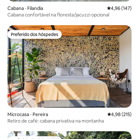
Cabana ⋅ Filandia
4,96 de uma av
4,96 (147)
Cabana confortável na floresta/jacuzzi opcional
Preferido dos hóspedes
Preferido dos hóspedes
Microcasa ⋅ Pereira
4,98 de uma av
4,98 (215)
Retiro de café: cabana privativa na montanha