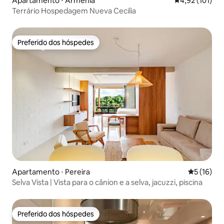
Apartamento ⋅ Armênia
4,92 de uma av
4,92 (101)
Terrário Hospedagem Nueva Cecilia
Preferido dos hóspedes
Preferido dos hóspedes
Apartamento ⋅ Pereira
5 de uma a
5 (16)
Selva Vista | Vista para o cânion e a selva, jacuzzi, piscina
Preferido dos hóspedes
Preferido dos hóspedes