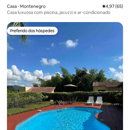
Casa ⋅ Montenegro
4,97 de uma a
4,97 (65)
Casa luxuosa com piscina, jacuzzi e ar-condicionado
Preferido dos hóspedes
Preferido dos hóspedes