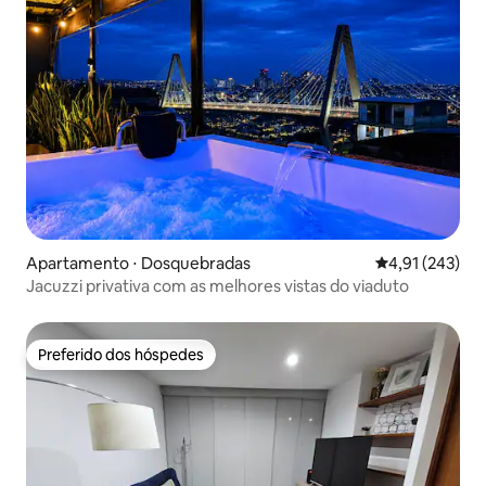
Apartamento ⋅ Dosquebradas
4,91 de uma av
4,91 (243)
Jacuzzi privativa com as melhores vistas do viaduto
Preferido dos hóspedes
Preferido dos hóspedes