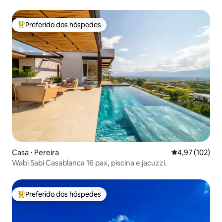
Preferido dos hóspedes
Entre os melhores preferidos dos hóspedes
Casa ⋅ Pereira
4,97 de uma av
4,97 (102)
Wabi Sabi Casablanca 16 pax, piscina e jacuzzi.
Preferido dos hóspedes
Entre os melhores preferidos dos hóspedes