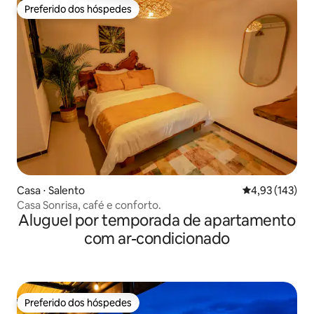
Preferido dos hóspedes
Preferido dos hóspedes
Casa ⋅ Salento
4,93 de uma av
4,93 (143)
Casa Sonrisa, café e conforto.
Aluguel por temporada de apartamento
com ar-condicionado
Preferido dos hóspedes
Preferido dos hóspedes