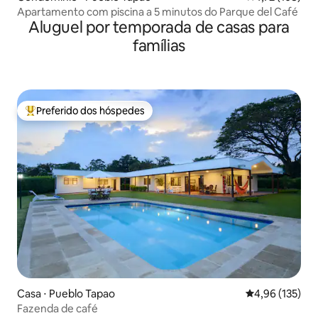
Apartamento com piscina a 5 minutos do Parque del Café
Aluguel por temporada de casas para
famílias
Preferido dos hóspedes
Entre os melhores preferidos dos hóspedes
Casa ⋅ Pueblo Tapao
4,96 de uma av
4,96 (135)
Fazenda de café