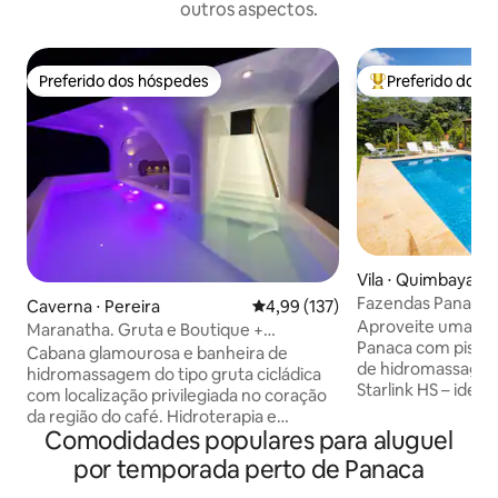
outros aspectos.
Preferido dos hóspedes
Preferido dos 
Preferido dos hóspedes
Entre os melhore
Vila ⋅ Quimbaya
Fazendas Panaca | 
Caverna ⋅ Pereira
4,99 de uma avaliação média de 
4,99 (137)
Jacuzzi
Aproveite uma vila
Maranatha. Gruta e Boutique +
Panaca com piscina
Hidroterapia
Cabana glamourosa e banheira de
de hidromassagem
hidromassagem do tipo gruta cicládica
Starlink HS – ideal
com localização privilegiada no coração
desejam explorar 
da região do café. Hidroterapia e
Colômbia. Fuja para Jagüey 21, uma vila
Comodidades populares para aluguel
exibição de luz noturna, trilha ecológica,
exclusiva em Finca
observação de pássaros, borboletas,
por temporada perto de Panaca
mais bem avaliadas
vida selvagem, vista panorâmica para o
privativa, jacuzzi