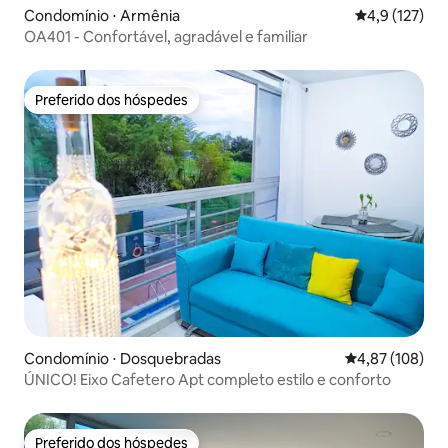
Condomínio ⋅ Armênia
4,9 de uma av
4,9 (127)
OA401 - Confortável, agradável e familiar
Preferido dos hóspedes
Preferido dos hóspedes
Condomínio ⋅ Dosquebradas
4,87 de uma av
4,87 (108)
ÚNICO! Eixo Cafetero Apt completo estilo e conforto
Preferido dos hóspedes