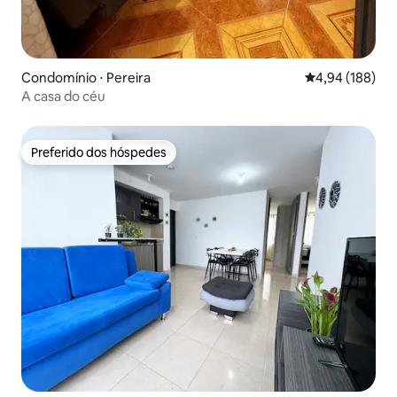
Condomínio ⋅ Pereira
4,94 de uma av
4,94 (188)
A casa do céu
Preferido dos hóspedes
Preferido dos hóspedes