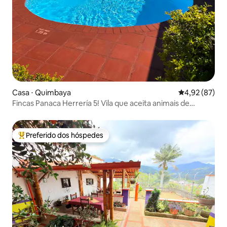
Casa ⋅ Quimbaya
4,92 de uma a
4,92 (87)
Fincas Panaca Herrería 5! Vila que aceita animais de
estimação!
Preferido dos hóspedes
Entre os melhores preferidos dos hóspedes