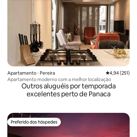
Apartamento ⋅ Pereira
4,94 de uma av
4,94 (251)
Apartamento moderno com a melhor localização
Outros aluguéis por temporada
excelentes perto de Panaca
Preferido dos hóspedes
Preferido dos hóspedes