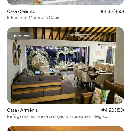
Casa ⋅ Salento
4,85 de uma av
4,85 (460)
El Encanto Mountain Cabin
Superhost
Superhost
Casa ⋅ Armênia
4,92 de uma av
4,92 (153)
Refúgio na natureza com jacuzzi privativa | Região
cafeeira