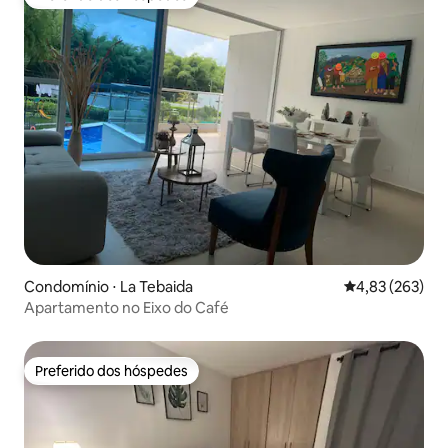
Preferido dos hóspedes
Condomínio ⋅ La Tebaida
4,83 de uma av
4,83 (263)
Apartamento no Eixo do Café
Preferido dos hóspedes
Preferido dos hóspedes