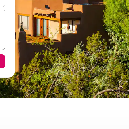
ore-os usando as seta para cima e para baixo do teclado ou tocando e