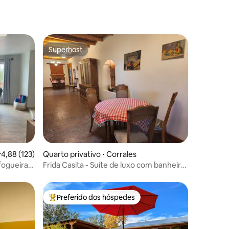
Superhost
Superhost
ções
,88 de uma avaliação média de 5, 123 avaliações
4,88 (123)
Quarto privativo ⋅ Corrales
ogueira +
Frida Casita - Suíte de luxo com banheira
 animais
de hidromassagem
as!
Preferido dos hóspedes
os hóspedes
Entre os melhores preferidos dos hóspedes