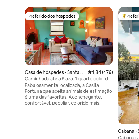
Preferido dos hóspedes
Prefe
Preferido dos hóspedes
Entre os
Casa de hóspedes ⋅ Santa F
4,84 de uma avaliação m
4,84 (476)
e
Caminhada até a Plaza, 1 quarto colorido,
aconchegante e espaçoso
Fabulosamente localizada, a Casita
Fortuna que aceita animais de estimação
é uma das favoritas. Aconchegante,
confortável, peculiar, colorido mais
antigo 1 quarto carregado com charme
de Santa Fe, lareira Kiva (15 de outubro a
15 de abril), cozinha abastecida, quintal
cercado, pátio com churrasqueira.
Cabana ⋅ 
Caminhe até a praça, restaurantes,
Cabana+J
parque, playground, academia, centro