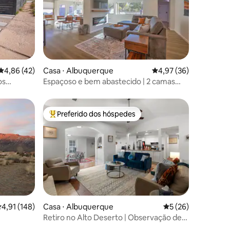
ções
4,86 de uma avaliação média de 5, 42 avaliações
4,86 (42)
Casa ⋅ Albuquerque
4,97 de uma avaliação
4,97 (36)
os
Espaçoso e bem abastecido | 2 camas
roviário
king size, banheira de hidromassagem e
lareira externa
Preferido dos hóspedes
Entre os melhores preferidos dos hóspedes
ções
,91 de uma avaliação média de 5, 148 avaliações
4,91 (148)
Casa ⋅ Albuquerque
5 de uma avaliação
5 (26)
Retiro no Alto Deserto | Observação de
estrelas | ABQ e Santa Fé