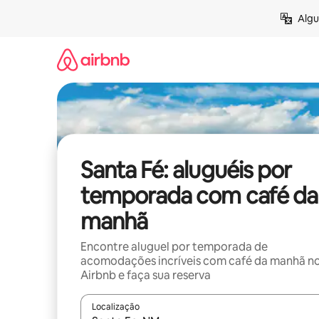
Pular
Algu
para
o
conteúdo
Santa Fé: aluguéis por
temporada com café da
manhã
Encontre aluguel por temporada de
acomodações incríveis com café da manhã n
Airbnb e faça sua reserva
Localização