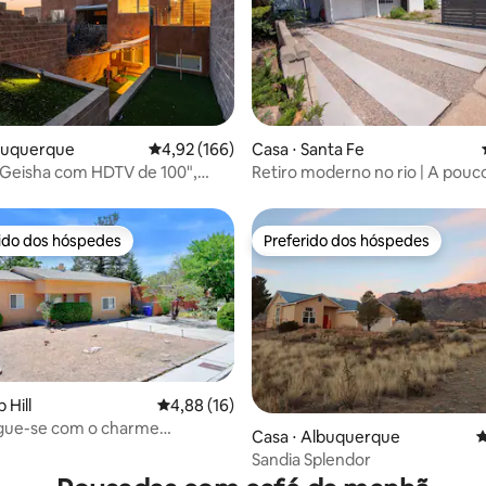
 média de 5, 11 avaliações
lbuquerque
4,92 de uma avaliação média de 5, 166 avalia
4,92 (166)
Casa ⋅ Santa Fe
 Geisha com HDTV de 100",
Retiro moderno no rio | A pouc
lenciosa, limpa e com quintal e
minutos da praça e do pátio fer
rido dos hóspedes
Preferido dos hóspedes
 melhores preferidos dos hóspedes
Preferido dos hóspedes
 Hill
4,88 de uma avaliação média de 5, 16 avalia
4,88 (16)
ue-se com o charme
Casa ⋅ Albuquerque
4
édia de 5, 124 avaliações
o da Casa Roma
Sandia Splendor