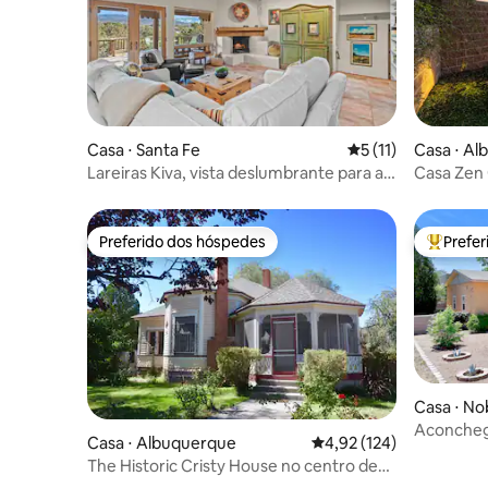
Casa ⋅ Santa Fe
5 de uma avaliação
5 (11)
Casa ⋅ A
Lareiras Kiva, vista deslumbrante para a
Casa Zen
montanha
segura, si
PS4
Preferido dos hóspedes
Prefe
Preferido dos hóspedes
Entre os
Casa ⋅ Nob
Aconcheg
Casa ⋅ Albuquerque
4,92 de uma avaliação m
4,92 (124)
atualizad
The Historic Cristy House no centro de
Albuquerque