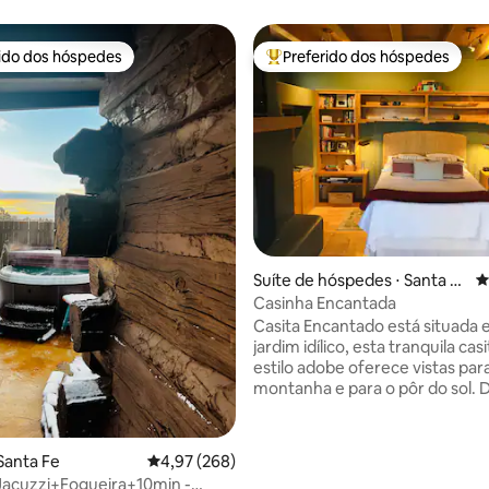
rido dos hóspedes
Preferido dos hóspedes
 melhores preferidos dos hóspedes
Entre os melhores preferidos d
édia de 5, 476 avaliações
Suíte de hóspedes ⋅ Santa F
4
e
Casinha Encantada
Casita Encantado está situada
jardim idílico, esta tranquila cas
estilo adobe oferece vistas par
montanha e para o pôr do sol. 
de observação de estrelas à noi
caminhadas de quilômetros em
durante o dia. Sua suíte tem vig
Santa Fe
4,97 de uma avaliação média de 5, 268 avalia
4,97 (268)
de madeira e está repleta de livr
acuzzi+Fogueira+10min -