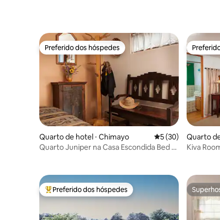
Preferido dos hóspedes
Preferid
Preferido dos hóspedes
Preferid
Quarto de hotel ⋅ Chimayo
5 de uma avaliação 
5 (30)
Quarto de
Quarto Juniper na Casa Escondida Bed &
Kiva Room
Breakfast
Breakfast
Preferido dos hóspedes
Superho
Entre os melhores preferidos dos hóspedes
Superho