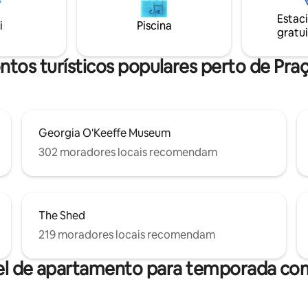
 nosso perfil para ver nossos
elevador para entrada no térre
Estac
ido à COVID-19,
condomínio. Banheiros equipa
i
Piscina
gratui
que todos os hóspedes sejam
secadores de cabelo, sabonetes
 para ajudar a manter nossa
e roupões. Três lareiras a gás. Uso
de segura.
gratuito da academia El Corazo
tos turísticos populares perto de Pra
Georgia O'Keeffe Museum
302 moradores locais recomendam
The Shed
219 moradores locais recomendam
el de apartamento para temporada com