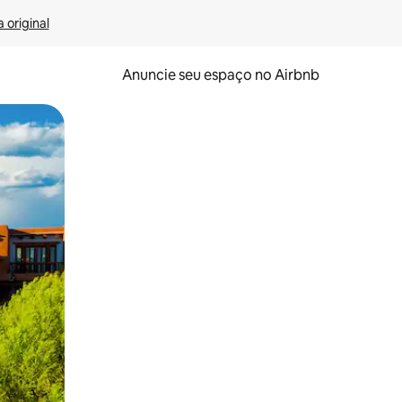
 original
Anuncie seu espaço no Airbnb
 deslizando o dedo na tela.