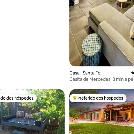
Casa ⋅ Santa Fe
4
Casita de Mercedes, 8 min a pé 
aconchegante, contemporâne
rido dos hóspedes
Preferido dos hóspedes
 melhores preferidos dos hóspedes
Entre os melhores preferidos d