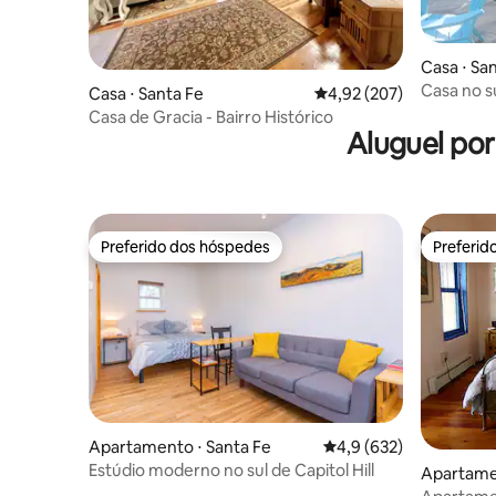
Casa ⋅ Sa
Casa no s
Casa ⋅ Santa Fe
4,92 de uma avaliação m
4,92 (207)
livre priv
Casa de Gracia - Bairro Histórico
Aluguel po
Preferido dos hóspedes
Preferid
Preferido dos hóspedes
Preferid
Apartamento ⋅ Santa Fe
4,9 de uma avaliação m
4,9 (632)
Estúdio moderno no sul de Capitol Hill
Apartamen