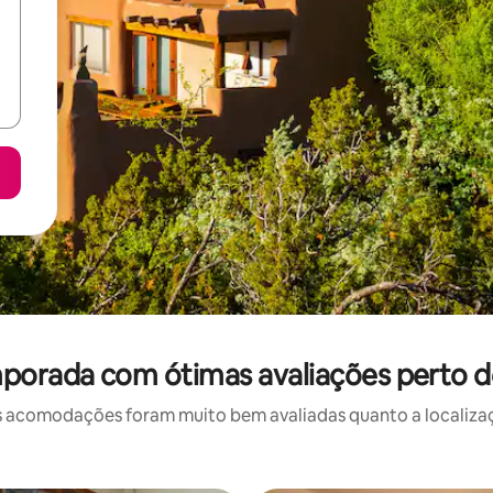
porada com ótimas avaliações perto d
 acomodações foram muito bem avaliadas quanto a localizaçã