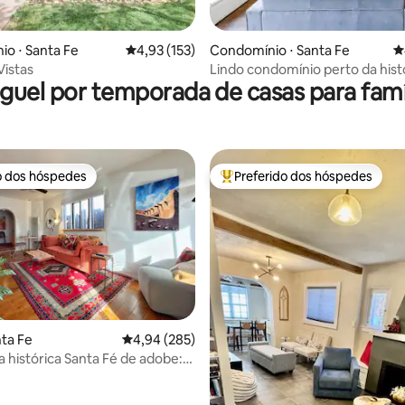
édia de 5, 150 avaliações
o ⋅ Santa Fe
4,93 de uma avaliação média de 5, 153 avalia
4,93 (153)
Condomínio ⋅ Santa Fe
4
Vistas
Lindo condomínio perto da hist
guel por temporada de casas para famí
Santa Fe Plaza!
o dos hóspedes
Preferido dos hóspedes
o dos hóspedes
Entre os melhores preferidos d
nta Fe
4,94 de uma avaliação média de 5, 285 avalia
4,94 (285)
 histórica Santa Fé de adobe:
édia de 5, 132 avaliações
é a Plaza e Railyard!