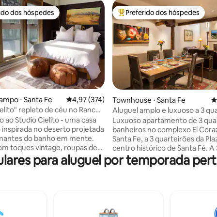
rido dos hóspedes
Preferido dos hóspedes
 melhores preferidos dos hóspedes
Entre os melhores preferidos d
ampo ⋅ Santa Fe
4,97 de uma avaliação média de 5, 374 avalia
4,97 (374)
Townhouse ⋅ Santa Fe
4
édia de 5, 177 avaliações
ielito" repleto de céu no Rancho
Aluguel amplo e luxuoso a 3 qu
dores
da Plaza.
 ao Studio Cielito - uma casa
Luxuoso apartamento de 3 quar
inspirada no deserto projetada
banheiros no complexo El Cora
mantes do banho em mente.
Santa Fe, a 3 quarteirões da Pla
m toques vintage, roupas de
centro histórico de Santa Fé. A
ares para aluguel por temporada perto
uxo e tudo o que você precisa
minutos da área de esqui de Sa
xar e rejuvenescer perto das
Muitos dos melhores museus e
ontanhas Sangre de Cristo. A
restaurantes estão a apenas 5-
minutos de Meow Wolf e a 14
minutos a pé. A 7 minutos de c
e The Plaza, mas cercado pela
centro da Ópera de Santa Fé.
com uma sensação de país. Se
Estacionamento subterrâneo c
s não estiverem disponíveis,
controlado seguro para dois c