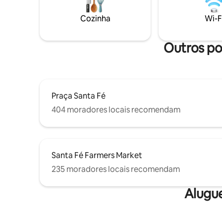
clique em
lanches selecionados ☕️ • Roupões
outros aluguéis. **Dev
aconchegantes • Iluminação ambiente •
Cozinha
Wi-F
pedimos 
Wi-Fi rápido • Ar-condicionado +
vacinados
aquecimento • Limpeza ecológica • 🐶
comunida
amigável ✨ Perfeito para casais que
Outros pon
buscam um refúgio tranquilo a poucos
minutos da Plaza 🌻
Praça Santa Fé
404 moradores locais recomendam
Santa Fé Farmers Market
235 moradores locais recomendam
Alugu