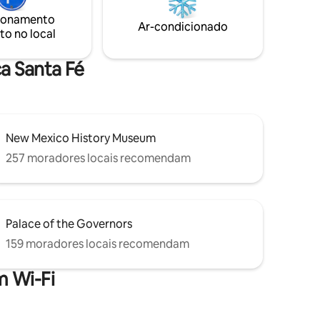
o do
enquanto toma um banho na banheira
ionamento
dos com
de hidromassagem isolada ou use uma
Ar-condicionado
to no local
 de grife
das duas lareiras ao ar livre no terreno,
compartilhadas com o pequeno
n.
complexo.
ça Santa Fé
New Mexico History Museum
257 moradores locais recomendam
Palace of the Governors
159 moradores locais recomendam
 Wi-Fi