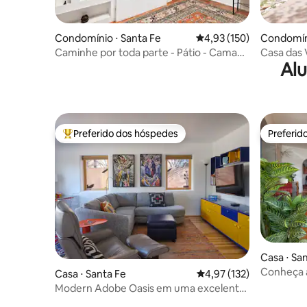
Condomínio ⋅ Santa Fe
4,93 de uma avaliação m
4,93 (150)
Condomíni
Caminhe por toda parte - Pátio - Cama
Casa das 
Alu
king - Ar condicionado
Preferido dos hóspedes
Preferid
Entre os melhores preferidos dos hóspedes
Preferid
Casa ⋅ Sa
Conheça a
Casa ⋅ Santa Fe
4,97 de uma avaliação m
4,97 (132)
caminhe at
Modern Adobe Oasis em uma excelente
localização central