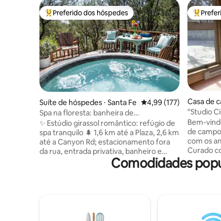
Preferido dos hóspedes
Prefe
Entre os melhores preferidos dos hóspedes
Entre os
Casa de c
Suíte de hóspedes ⋅ Santa Fe
4,99 de uma avaliação m
4,99 (177)
"Studio C
Spa na floresta: banheira de
Los Sona
hidromassagem, sauna e mergulho frio
Bem-vindo
✨ Estúdio girassol romântico: refúgio de
de campo 
spa tranquilo 🌲 1,6 km até a Plaza, 2,6 km
com os a
até a Canyon Rd; estacionamento fora
Curado co
da rua, entrada privativa, banheiro e
Comodidades popul
cama de l
cozinha totalmente abastecida •
para rela
Banheira de hidromassagem 100%
mágicas M
privativa (com poucos produtos
apenas 8 
químicos) • Circuito de spa com sauna +
minutos d
banho de imersão frio 🔥❄️ • Trufas de
natureza 
chocolate locais 🎁 • Projetor para noites
suas data
de cinema 🍿 • Café orgânico, chá e