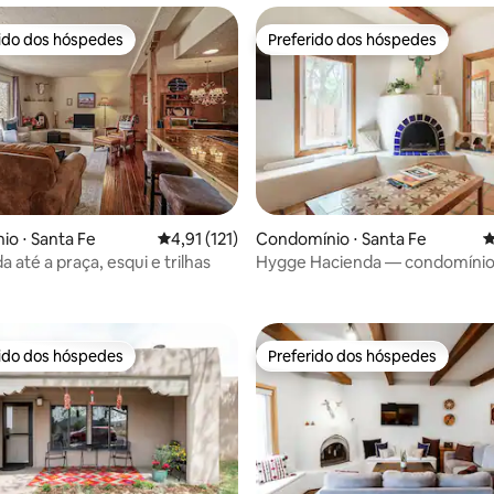
rido dos hóspedes
Preferido dos hóspedes
 melhores preferidos dos hóspedes
Preferido dos hóspedes
édia de 5, 268 avaliações
o ⋅ Santa Fe
4,91 de uma avaliação média de 5, 121 avalia
4,91 (121)
Condomínio ⋅ Santa Fe
4
 até a praça, esqui e trilhas
Hygge Hacienda — condomíni
ensolarado com vista para o ce
cidade
rido dos hóspedes
Preferido dos hóspedes
 melhores preferidos dos hóspedes
Preferido dos hóspedes