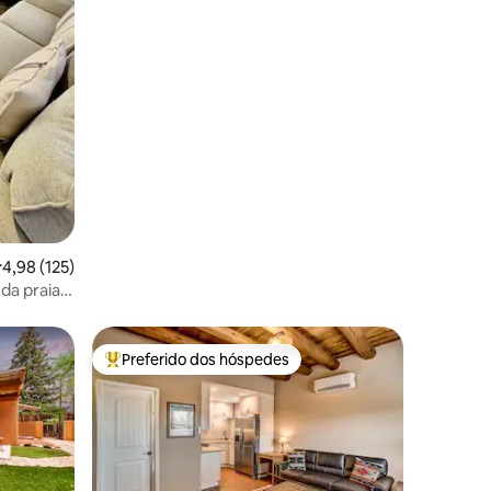
,98 de uma avaliação média de 5, 125 avaliações
4,98 (125)
da praia,
a
Preferido dos hóspedes
os hóspedes
Entre os melhores preferidos dos hóspedes