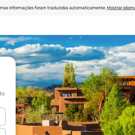
mas informações foram traduzidas automaticamente. 
Mostrar idioma
ito
ore-os usando as seta para cima e para baixo do teclado ou tocando e