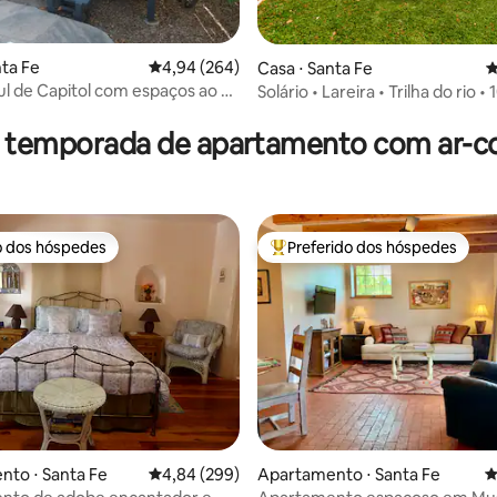
nta Fe
4,94 de uma avaliação média de 5, 264 avalia
4,94 (264)
Casa ⋅ Santa Fe
4
ul de Capitol com espaços ao ar
Solário • Lareira • Trilha do rio •
édia de 5, 207 avaliações
ativos
praça
r temporada de apartamento com ar-c
o dos hóspedes
Preferido dos hóspedes
o dos hóspedes
Entre os melhores preferidos d
édia de 5, 632 avaliações
to ⋅ Santa Fe
4,84 de uma avaliação média de 5, 299 avalia
4,84 (299)
Apartamento ⋅ Santa Fe
4