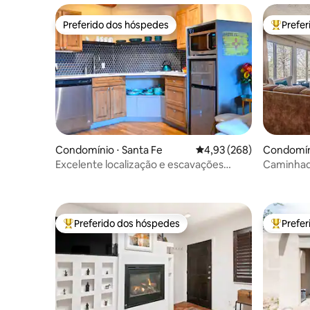
Preferido dos hóspedes
Prefe
Preferido dos hóspedes
Entre os
Condomínio ⋅ Santa Fe
4,93 de uma avaliação m
4,93 (268)
Condomíni
Excelente localização e escavações
Caminhada
divinas, caminhe por toda parte!
Preferido dos hóspedes
Prefe
Entre os melhores preferidos dos hóspedes
Entre os