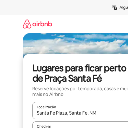
Pular
Algu
para
o
conteúdo
Lugares para ficar perto
de Praça Santa Fé
Reserve locações por temporada, casas e mu
mais no Airbnb
Localização
Quando os resultados estiverem disponíveis, expl
Check-in