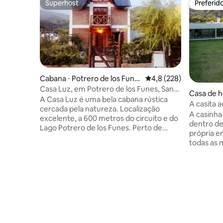
Superhost
Preferid
Superhost
Preferid
Cabana ⋅ Potrero de los Fune
4,8 de uma avaliação m
4,8 (228)
s
Casa Luz, em Potrero de los Funes, San
Casa de h
Luis.
A Casa Luz é uma bela cabana rústica
n de Pue
A casita 
cercada pela natureza. Localização
A casinha
excelente, a 600 metros do circuito e do
dentro d
Lago Potrero de los Funes. Perto de
própria e
restaurantes e atrações turísticas. A
todas as 
vista é incrível, 360 graus de serras❤ que
necessárias. Localizada em 
são apreciadas de todas as janelas.
muito tra
Oferecemos Wi-Fi, smart tv, ar
Koslay, San Luis. A dec
condicionado, geladeira, cozinha,
divertida
cozinha, micro-ondas, cafeteira,
quarto co
cafeteira, cafeteira, cafeteira, pimenta
completo,
elétrica, pata elétrica, pata elétrica,
integrada
secador de cabelo e ferro de passar
mesa muit
roupa. Parque arborizado com chulengo