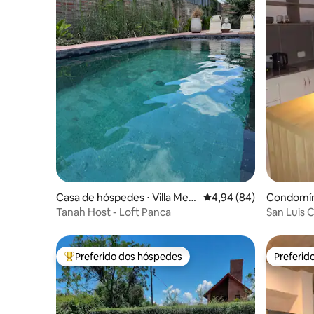
Casa de hóspedes ⋅ Villa Mer
4,94 de uma avaliação 
4,94 (84)
Condomíni
cedes
Tanah Host - Loft Panca
San Luis 
garagem
Preferido dos hóspedes
Preferid
Entre os melhores preferidos dos hóspedes
Preferid