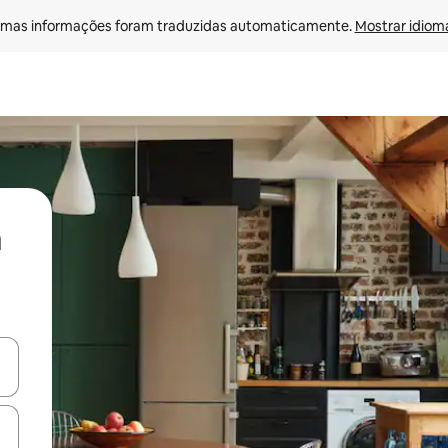
mas informações foram traduzidas automaticamente. 
Mostrar idioma
ore-os usando as seta para cima e para baixo do teclado ou tocando e