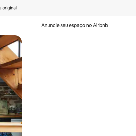
 original
Anuncie seu espaço no Airbnb
 deslizando o dedo na tela.