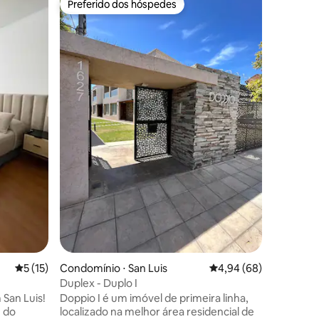
Preferido dos hóspedes
Prefe
os hóspedes
Preferido dos hóspedes
Entre o
Sierra Du
Estrateg
desfruta
Luis. Cam
alcançado
Cruz de P
bairro, L
localizad
Florida, e La Carolina, link para a rodovi
ções
para Merlo. É um duplex moderno
construído com tecnologia av
Espaços 
precisa p
do lugar.
5 de uma avaliação média de 5, 15 avaliações
5 (15)
Condomínio ⋅ San Luis
4,94 de uma avaliação 
4,94 (68)
Duplex - Duplo I
 San Luis!
Doppio I é um imóvel de primeira linha,
m do
localizado na melhor área residencial de