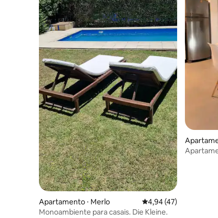
Apartamen
Apartame
Apartamento ⋅ Merlo
4,94 de uma avaliação 
4,94 (47)
Monoambiente para casais. Die Kleine.