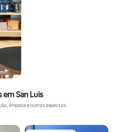
 em San Luis
o, limpeza e outros aspectos.
Casa ⋅ Sa