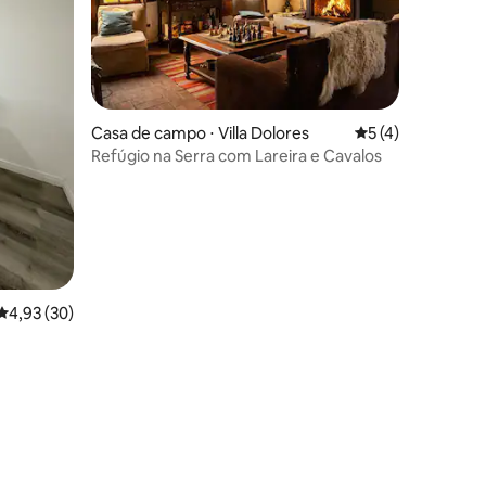
Casa de campo ⋅ Villa Dolores
5 de uma avaliaçã
5 (4)
Refúgio na Serra com Lareira e Cavalos
ções
4,93 de uma avaliação média de 5, 30 avaliações
4,93 (30)