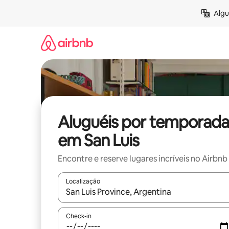
Pular
Algu
para
o
conteúdo
Aluguéis por temporada
em San Luis
Encontre e reserve lugares incríveis no Airbnb
Localização
Quando os resultados estiverem disponíveis, expl
Check-in