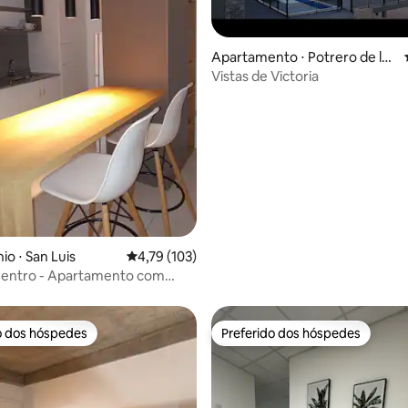
Apartamento ⋅ Potrero de los
Funes
Vistas de Victoria
média de 5, 84 avaliações
o ⋅ San Luis
4,79 de uma avaliação média de 5, 103 avalia
4,79 (103)
Centro - Apartamento com
o dos hóspedes
Preferido dos hóspedes
o dos hóspedes
Preferido dos hóspedes