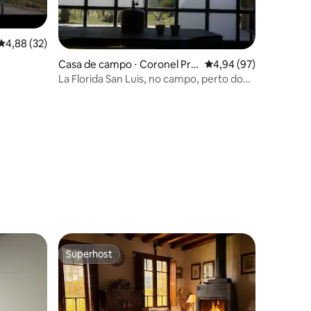
4,88 de uma avaliação média de 5, 32 avaliações
4,88 (32)
Casa de campo ⋅ Coronel Prin
4,94 de uma avaliação
4,94 (97)
gles
La Florida San Luis, no campo, perto do
lago
ções
Superhost
Superhost