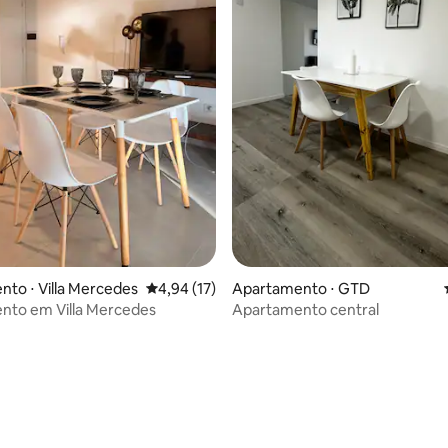
to ⋅ Villa Mercedes
4,94 de uma avaliação média de 5, 17 avalia
4,94 (17)
Apartamento ⋅ GTD
nto em Villa Mercedes
Apartamento central
média de 5, 47 avaliações