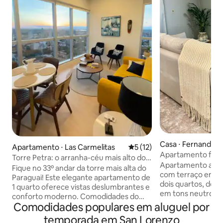
Casa ⋅ Fernando d
Apartamento ⋅ Las Carmelitas
5 de uma avaliação média de
5 (12)
Apartamento famil
Torre Petra: o arranha-céu mais alto do
privativo e churra
Apartamento aco
Paraguai
Fique no 33º andar da torre mais alta do
com terraço em Fd
Paraguai! Este elegante apartamento de
dois quartos, de
1 quarto oferece vistas deslumbrantes e
em tons neutros, 
conforto moderno. Comodidades do
ventilador de teto
Comodidades populares em aluguel por
prédio: * Academia e piscina de última
que transmitem ha
geração * Áreas de churrasco
temporada em San Lorenzo
moderno e refor