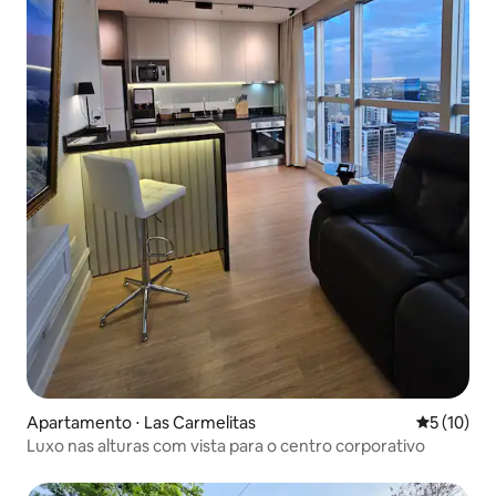
Apartamento ⋅ Las Carmelitas
5 de uma a
5 (10)
Luxo nas alturas com vista para o centro corporativo