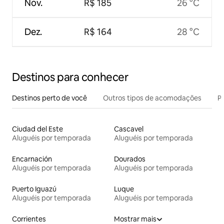
Nov.
R$ 185
26 °C
Dez.
R$ 164
28 °C
Destinos para conhecer
Destinos perto de você
Outros tipos de acomodações
Pr
Ciudad del Este
Cascavel
Aluguéis por temporada
Aluguéis por temporada
Encarnación
Dourados
Aluguéis por temporada
Aluguéis por temporada
Puerto Iguazú
Luque
Aluguéis por temporada
Aluguéis por temporada
Corrientes
Mostrar mais