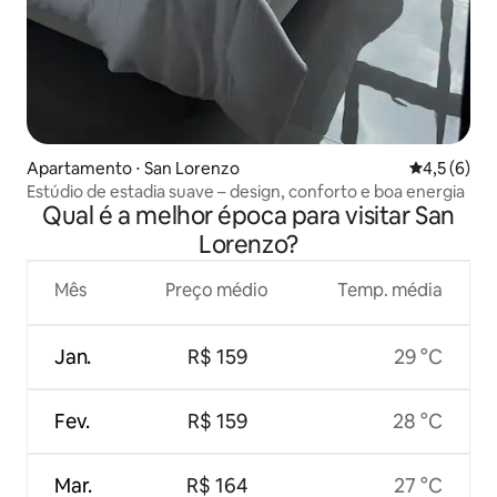
Apartamento ⋅ San Lorenzo
4,5 de uma 
4,5 (6)
Estúdio de estadia suave – design, conforto e boa energia
Qual é a melhor época para visitar San
Lorenzo?
Mês
Preço médio
Temp. média
Jan.
R$ 159
29 °C
Fev.
R$ 159
28 °C
Mar.
R$ 164
27 °C