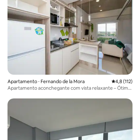
Apartamento ⋅ Fernando de la Mora
4,8 de uma av
4,8 (112)
Apartamento aconchegante com vista relaxante – Ótimo
atendimento ao hóspede