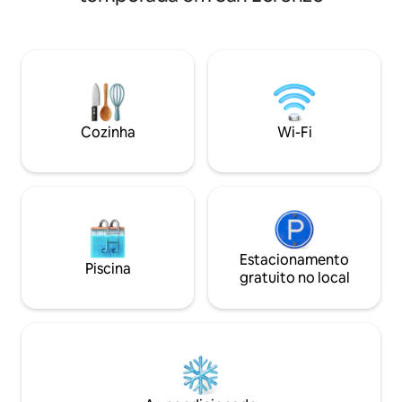
internas/externas *Restaurante e loja no
grande e água quen
local Localização: No centro da "nova
espaçosa e funcion
cidade". Caminhe até os principais
prolongadas. 🍽️ A 
shoppings, cinemas e parques.
confortável e aco
Mercearia ao lado. Perfeito para
para compartilhar 
negócios ou uma escapada, você está a
com vista para o exterio
poucos passos dos melhores
privativa com polt
restaurantes e vida noturna da cidade.
Cozinha
Wi-Fi
de estacionamen
Experimente o luxo em um novo
patamar. Reserve sua estadia acima das
nuvens!
Estacionamento
Piscina
gratuito no local