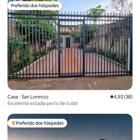
Preferido dos hóspedes
Preferido dos hóspedes
Casa ⋅ San Lorenzo
4,92 de uma a
4,92 (38)
Excelente estadia perto de tudo!
Preferido dos hóspedes
Entre os melhores preferidos dos hóspedes