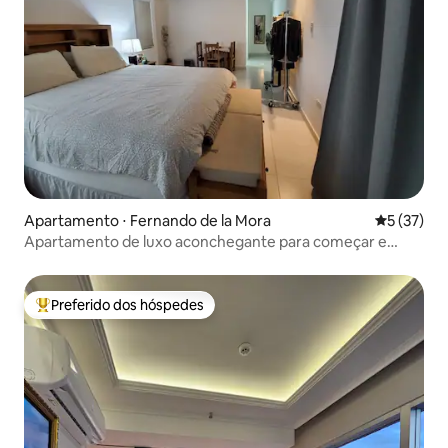
Apartamento ⋅ Fernando de la Mora
5 de uma a
5 (37)
Apartamento de luxo aconchegante para começar e
relaxar
Preferido dos hóspedes
Entre os melhores preferidos dos hóspedes