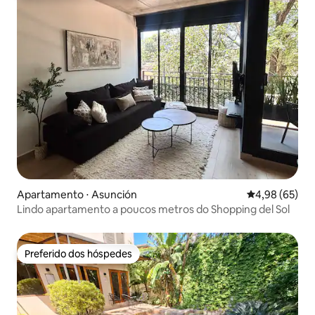
Apartamento ⋅ Asunción
4,98 de uma a
4,98 (65)
Lindo apartamento a poucos metros do Shopping del Sol
Preferido dos hóspedes
Preferido dos hóspedes