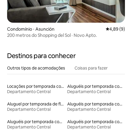
Condomínio ⋅ Asunción
4,89 de uma 
4,89 (9)
200 metros do Shopping del Sol · Novo Apto.
Destinos para conhecer
Outros tipos de acomodações
Coisas para fazer
Locações por temporada com piscina
Aluguéis por temporada com café da manhã
Departamento Central
Departamento Central
Aluguel por temporada de flats
Aluguéis por temporada com acesso à praia
Departamento Central
Departamento Central
Aluguéis por temporada com banheira de hidromassagem
Aluguéis por temporada com suítes privativas
Departamento Central
Departamento Central