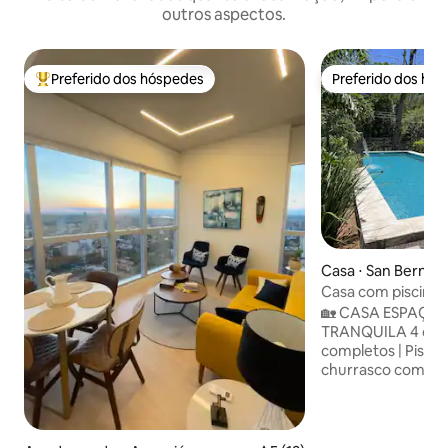
outros aspectos.
Preferido dos hóspedes
Preferido dos hó
Entre os melhores preferidos dos hóspedes
Preferido dos hó
Casa ⋅ San Bernar
Casa com piscina 
🏡 CASA ESPAÇO
TRANQUILA 4 quartos | 2 banheiros
completos | Piscina
churrasco com grelha ✅ PISCI
DEQUE para aprovei
ÁREAS ESPAÇOSAS: 
jantar e pátio. ✅ 4 QUARTOS
confortáveis par