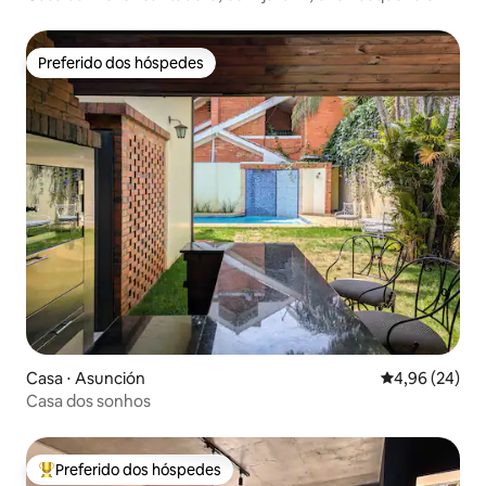
piscina
Preferido dos hóspedes
Preferido dos hóspedes
Casa ⋅ Asunción
4,96 de uma a
4,96 (24)
Casa dos sonhos
Preferido dos hóspedes
Entre os melhores preferidos dos hóspedes