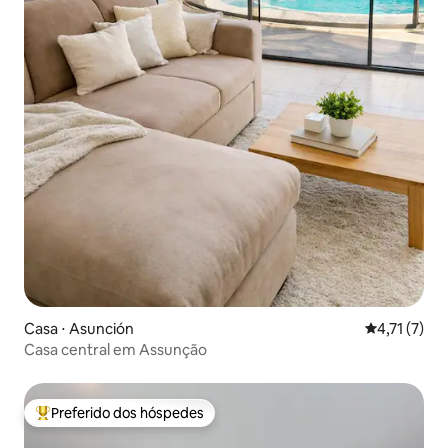
Casa ⋅ Asunción
4,71 de uma 
4,71 (7)
Casa central em Assunção
Preferido dos hóspedes
Entre os melhores preferidos dos hóspedes