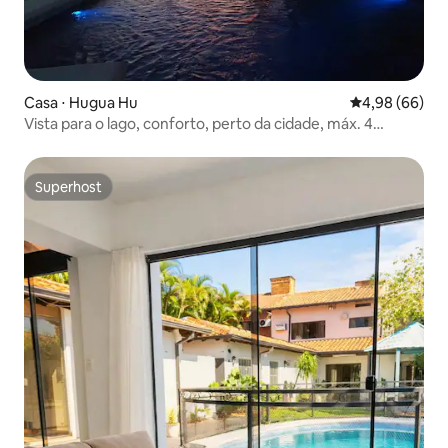
Casa ⋅ Hugua Hu
4,98 de uma av
4,98 (66)
Vista para o lago, conforto, perto da cidade, máx. 4
pessoas
Superhost
Superhost