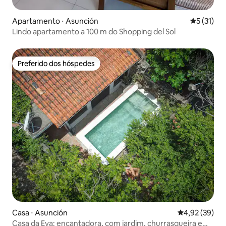
Apartamento ⋅ Asunción
5 de uma a
5 (31)
Lindo apartamento a 100 m do Shopping del Sol
Preferido dos hóspedes
Preferido dos hóspedes
Casa ⋅ Asunción
4,92 de uma a
4,92 (39)
Casa da Eva: encantadora, com jardim, churrasqueira e