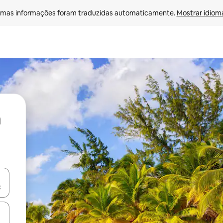
mas informações foram traduzidas automaticamente. 
Mostrar idioma
ore-os usando as seta para cima e para baixo do teclado ou tocando e