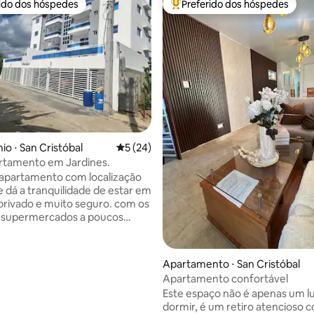
rido dos hóspedes
Preferido dos hóspedes
 melhores preferidos dos hóspedes
Entre os melhores preferidos d
o ⋅ San Cristóbal
5 de uma avaliação média de 5, 24 avalia
5 (24)
rtamento em Jardines.
 apartamento com localização
e dá a tranquilidade de estar em
privado e muito seguro. com os
 supermercados a poucos
 de onde você pode se
para qualquer ponto do país
 facilidade. Controle de acesso
média de 5, 12 avaliações
Apartamento ⋅ San Cristóbal
ça 24 horas. Excelente lugar
Apartamento confortável
ansar e, ao mesmo tempo, ter
Este espaço não é apenas um l
de partida muito confortável
dormir, é um retiro atencioso 
quer área da cidade e do