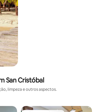
m San Cristóbal
o, limpeza e outros aspectos.
Apartame