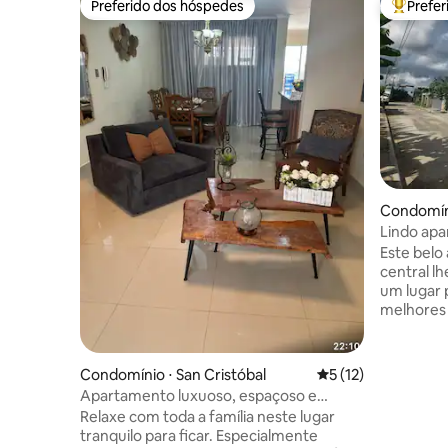
Preferido dos hóspedes
Prefe
Preferido dos hóspedes
Entre os
Condomíni
Lindo apa
Este belo
central lh
um lugar 
melhores
minutos e
deslocar 
com muita
Condomínio ⋅ San Cristóbal
5 de uma avaliação 
5 (12)
e seguran
Apartamento luxuoso, espaçoso e
para desc
confortável
Relaxe com toda a família neste lugar
um ponto 
tranquilo para ficar. Especialmente
para qual