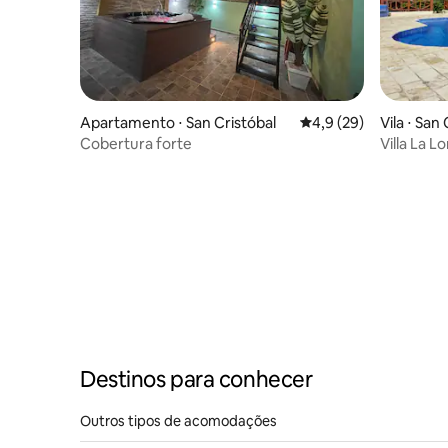
Apartamento ⋅ San Cristóbal
4,9 de uma avaliação 
4,9 (29)
Vila ⋅ San
Cobertura forte
Villa La 
Destinos para conhecer
Outros tipos de acomodações