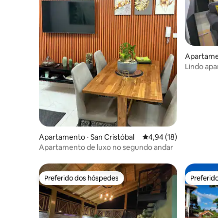
Apartamen
Lindo apa
Apartamento ⋅ San Cristóbal
4,94 de uma avaliação 
4,94 (18)
Apartamento de luxo no segundo andar
Preferido dos hóspedes
Preferid
Preferido dos hóspedes
Preferid