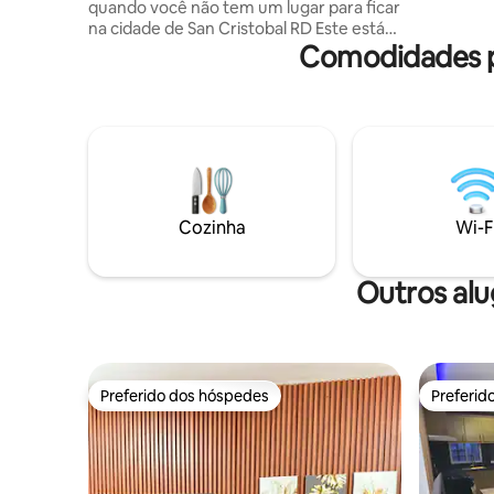
quando você não tem um lugar para ficar
exterior.
na cidade de San Cristobal RD Este está
seu docu
Comodidades p
localizado perto de la sirena,
supermercado el Bravo, tudo o que
temos um número de telefone para
todas as mercearias para sua
conveniência, eles têm entrega à sua
porta, também as praias de Najayo e
Palenque estão a 20 minutos de
distância, baneario la toma e as cavernas
de pomier estão a 20 minutos de
Cozinha
Wi-F
distância, as cavernas de pomier são um
local atraente e interessante para visitar
em San Cristobal
Outros alu
Preferido dos hóspedes
Preferid
Preferido dos hóspedes
Preferid