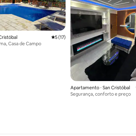
média de 5, 29 avaliações
 Cristóbal
5 de uma avaliação média de 5, 17 avalia
5 (17)
Loma, Casa de Campo
Apartamento ⋅ San Cristóbal
Segurança, conforto e preço