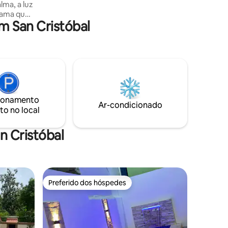
lma, a luz
do centro de San Cristóbal.
 cama que
 San Cristóbal
na
co. É a
sua casa
de tudo
is gentil.
v e a 200
da
ionamento
Ar-condicionado
to no local
n Cristóbal
Preferido dos hóspedes
Preferido dos hóspedes