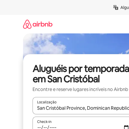
Pular
Algu
para
o
conteúdo
Aluguéis por temporada
em San Cristóbal
Encontre e reserve lugares incríveis no Airbnb
Localização
Quando os resultados estiverem disponíveis, expl
Check-in