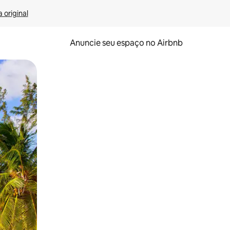
 original
Anuncie seu espaço no Airbnb
 deslizando o dedo na tela.