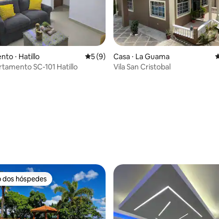
to ⋅ Hatillo
5 de uma avaliação média de 5, 9 avalia
5 (9)
Casa ⋅ La Guama
4
rtamento SC-101 Hatillo
Vila San Cristobal
média de 5, 18 avaliações
o dos hóspedes
o dos hóspedes