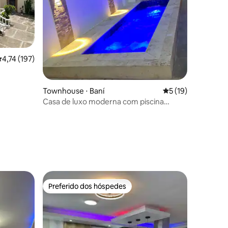
ções
,74 de uma avaliação média de 5, 197 avaliações
4,74 (197)
Townhouse ⋅ Baní
5 de uma avaliação
5 (19)
Casa de luxo moderna com piscina
privativa no centro de Baní
Preferido dos hóspedes
Preferido dos hóspedes