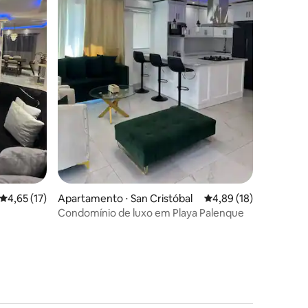
ções
4,65 de uma avaliação média de 5, 17 avaliações
4,65 (17)
Apartamento ⋅ San Cristóbal
4,89 de uma avaliação
4,89 (18)
Condomínio de luxo em Playa Palenque