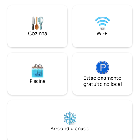
pátio com lavander
e a 40 minutos de Tolú. Serviços
externo e vaga de
adicionais: Cozinheiro: US$ 80.000 por
propriedade é óti
dia. Serviço de limpeza: US$ 70.000 por
crianças e animais
dia. Compras de mercado R$ 50.000
perto do mar. Pla
Babá US$ 80.000 por dia Mais em
por suas praias lim
Cozinha
Wi-Fi
@mardemontanas_living
seguras.
Estacionamento
Piscina
gratuito no local
Ar-condicionado