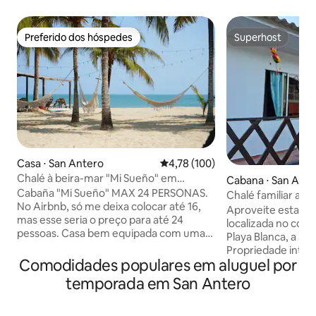
Preferido dos hóspedes
Superhost
Preferido dos hóspedes
Superhost
Casa ⋅ San Antero
4,78 de uma avaliação média de 
4,78 (100)
Chalé à beira-mar "Mi Sueño" em
Cabana ⋅ San Ant
Coveñas.
Cabaña "Mi Sueño" MAX 24 PERSONAS.
Chalé familiar a 3
No Airbnb, só me deixa colocar até 16,
Branca.
Aproveite esta lin
mas esse seria o preço para até 24
localizada no con
pessoas. Casa bem equipada com uma
Playa Blanca, a 30
praia espaçosa para desfrutar à beira-
Propriedade intei
mar! Temos vizinhos, mas a praia é para
Comodidades populares em aluguel por
de estar, sala de j
uso exclusivo dos hóspedes da casa.
espaçosos com ban
temporada em San Antero
Perfeito para compartilhar com
condicionado, TV,
familiares ou amigos. Localizado a
geladeira, fogão, u
apenas 10 minutos de carro de Coveñas