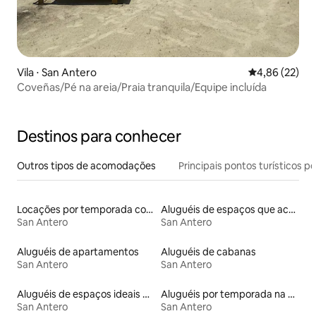
Vila ⋅ San Antero
4,86 de uma a
4,86 (22)
Coveñas/Pé na areia/Praia tranquila/Equipe incluída
Destinos para conhecer
Outros tipos de acomodações
Principais pontos turísticos po
Locações por temporada com piscina
Aluguéis de espaços que aceitam animais de estimação
San Antero
San Antero
Aluguéis de apartamentos
Aluguéis de cabanas
San Antero
San Antero
Aluguéis de espaços ideais para famílias
Aluguéis por temporada na orla
San Antero
San Antero