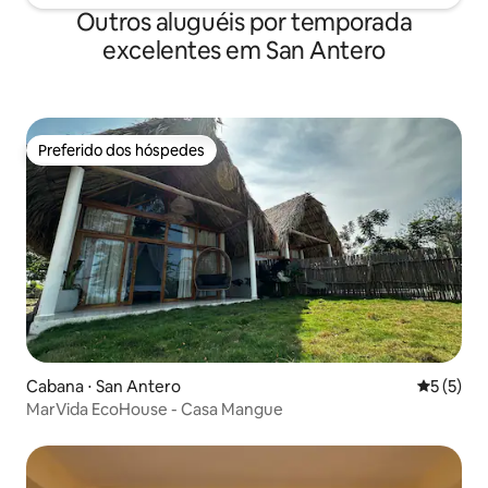
Outros aluguéis por temporada
excelentes em San Antero
Preferido dos hóspedes
Preferido dos hóspedes
Cabana ⋅ San Antero
5 de uma 
5 (5)
MarVida EcoHouse - Casa Mangue