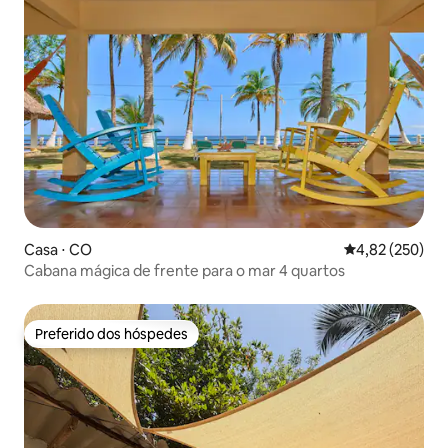
Casa ⋅ CO
4,82 de uma av
4,82 (250)
Cabana mágica de frente para o mar 4 quartos
Preferido dos hóspedes
Preferido dos hóspedes