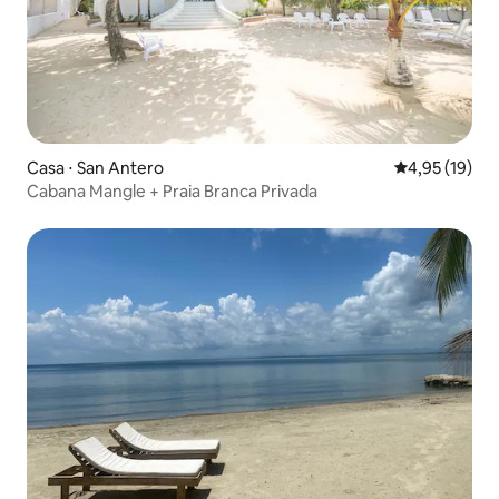
Casa ⋅ San Antero
4,95 de uma a
4,95 (19)
Cabana Mangle + Praia Branca Privada