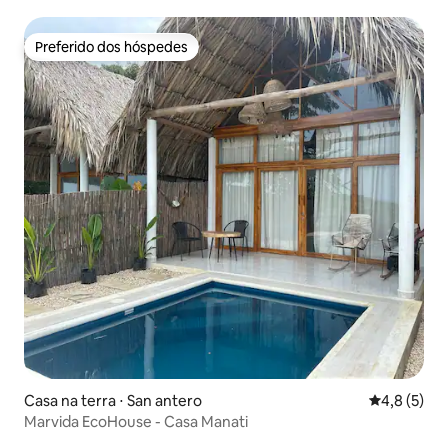
Preferido dos hóspedes
Preferido dos hóspedes
Casa na terra ⋅ San antero
4,8 de uma 
4,8 (5)
Marvida EcoHouse - Casa Manati