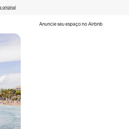
 original
Anuncie seu espaço no Airbnb
 deslizando o dedo na tela.