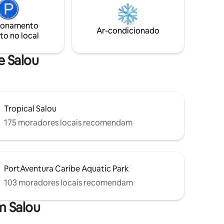
espaço e o verdadeiro estilo de vida
mediterrâneo para umas férias
ionamento
inesquecíveis. Últimas datas disponíveis
Ar-condicionado
to no local
em agosto – reserve agora!
e Salou
Tropical Salou
175 moradores locais recomendam
PortAventura Caribe Aquatic Park
103 moradores locais recomendam
m Salou