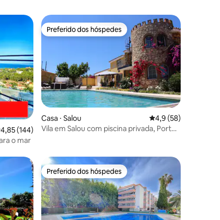
Preferido dos hóspedes
Preferido dos hóspedes
ções
Casa ⋅ Salou
4,9 de uma avaliação
4,9 (58)
Vila em Salou com piscina privada, Port
,85 de uma avaliação média de 5, 144 avaliações
4,85 (144)
Aventura.
ara o mar
Preferido dos hóspedes
Preferido dos hóspedes