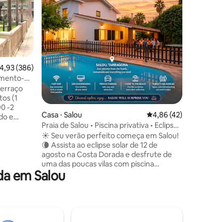
3’ caminh
privado e
perfeito 
do sol e 
Totalmen
precisa (
lençóis, 
,93 de uma avaliação média de 5, 386 avaliações
4,93 (386)
Nespress
amento-
ções
quente...
erraço
lazer, re
tos (1
público.
0 -2
Portaven
Casa ⋅ Salou
4,86 de uma avaliação
4,86 (42)
do e
Praia de Salou • Piscina privativa • Eclipse
na sala
12 de agosto • Churrasco
☀️ Seu verão perfeito começa em Salou!
o em cada
🌘 Assista ao eclipse solar de 12 de
agosto na Costa Dorada e desfrute de
 ferro de
uma das poucas vilas com piscina
, cafeteira
da em Salou
privativa perto do centro de Salou e da
 de estar.
praia. • Até 9 hóspedes 🏡 • Piscina
orário: 9h
privativa e churrasqueira • Jardim e área
ntura,
de descanso • 8 minutos a pé da Playa
tação de
Larga • 15 min do PortAventura • Perto
do INFINITUM Golf 🌴 Privacidade,