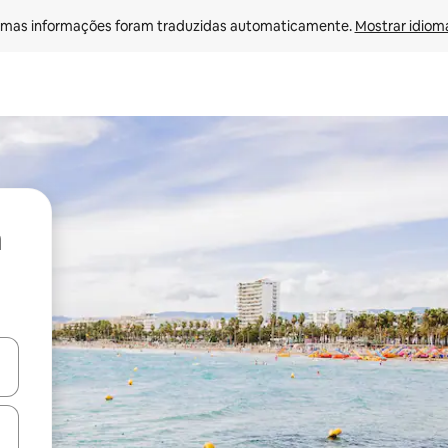
mas informações foram traduzidas automaticamente. 
Mostrar idioma
ore-os usando as seta para cima e para baixo do teclado ou tocando e