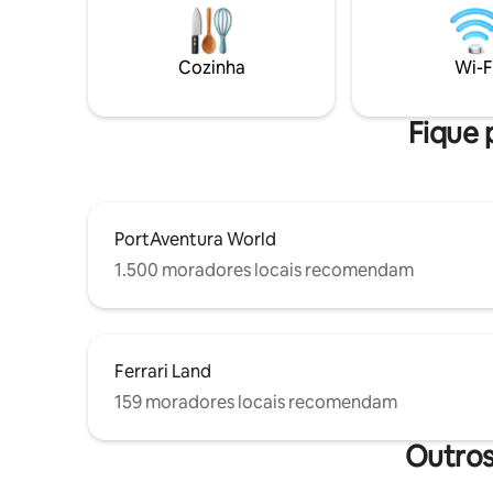
curta distância a pé. Conforto ideal o ano
todo. Ideal para famílias ou grupos de
amigos que procuram espaço, conforto,
Cozinha
Wi-F
acessibilidade e tranquilidade.
Fique 
PortAventura World
1.500 moradores locais recomendam
Ferrari Land
159 moradores locais recomendam
Outros