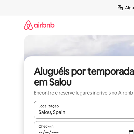
Pular
Algu
para
o
conteúdo
Aluguéis por temporada
em Salou
Encontre e reserve lugares incríveis no Airbnb
Localização
Quando os resultados estiverem disponíveis, expl
Check-in