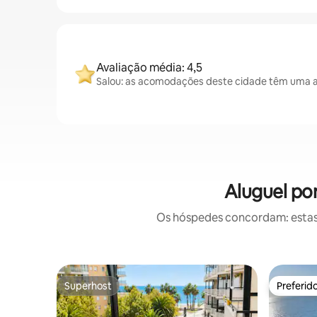
Avaliação média: 4,5
Salou: as acomodações deste cidade têm uma av
Aluguel po
Os hóspedes concordam: estas
Superhost
Preferid
Superhost
Preferid