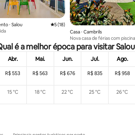
to ⋅ Salou
5 de uma avaliação média de 5, 18 avalia
5 (18)
ida
 média de 5, 4 avaliações
Casa ⋅ Cambrils
Nova casa de férias com piscina 
a 300 metros da praia
ual é a melhor época para visitar Salo
Abr.
Mai.
Jun.
Jul.
Ago.
R$ 553
R$ 563
R$ 676
R$ 835
R$ 958
15 °C
18 °C
22 °C
25 °C
26 °C