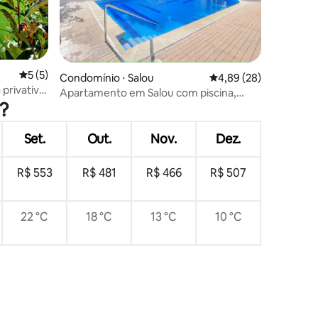
ções
5 de uma avaliação média de 5, 5 avaliações
5 (5)
Condomínio ⋅ Salou
4,89 de uma avaliação
4,89 (28)
privativa,
Apartamento em Salou com piscina,
u?
praia e PortAventura
Set.
Out.
Nov.
Dez.
R$ 553
R$ 481
R$ 466
R$ 507
22 °C
18 °C
13 °C
10 °C