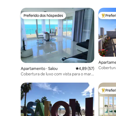
Preferido dos hóspedes
Prefe
Preferido dos hóspedes
Entre os
Apartamen
Cobertur
Apartamento ⋅ Salou
4,89 de uma avaliação 
4,89 (57)
terraço e
Cobertura de luxo com vista para o mar.
Ao lado do calçadão!
Prefe
Entre os