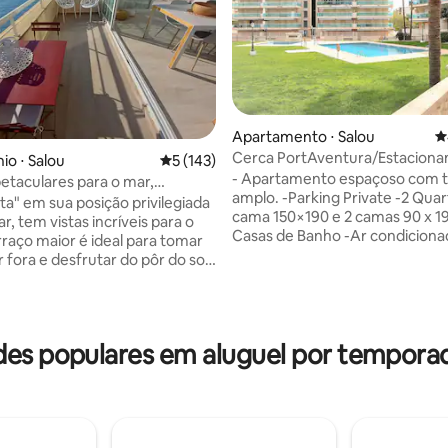
Apartamento ⋅ Salou
4
Cerca PortAventura/Estacion
o ⋅ Salou
5 de uma avaliação média de 5, 143 avalia
5 (143)
Piscina-Wi-Fi-A/A-Aquec.
- Apartamento espaçoso com t
petaculares para o mar,
amplo. -Parking Private -2 Quar
piscina
ta" em sua posição privilegiada
cama 150×190 e 2 camas 90 x 19
r, tem vistas incríveis para o
média de 5, 25 avaliações
Casas de Banho -Ar condiciona
rraço maior é ideal para tomar
aquecimento em cada quarto e 
 fora e desfrutar do pôr do sol.
de estar - Ventiladores de tet
 perfeito para o café da
quarto -WIFI (Fibre 300mb) - Fogão, lava-
ra assistir ao nascer do sol. O
louças, máquina de lavar roupa,
incipal é muito romântico, com
passar roupa, armários, toalhas
ira redonda para compartilhar
s populares em aluguel por tempora
- TELEVISÃO no quarto e na sala
 Há uma área comum
- PISCINA: de maio a outubro H
 com uma piscina. Ideal para
às 23h - 15 min a pé do Port Ave
amílias. Fácil acesso às praias em
Ferrari, Costa Caribe, Playa, Es
 e ao calçadão em 15 minutos.
Trem
stacionamento privativo.