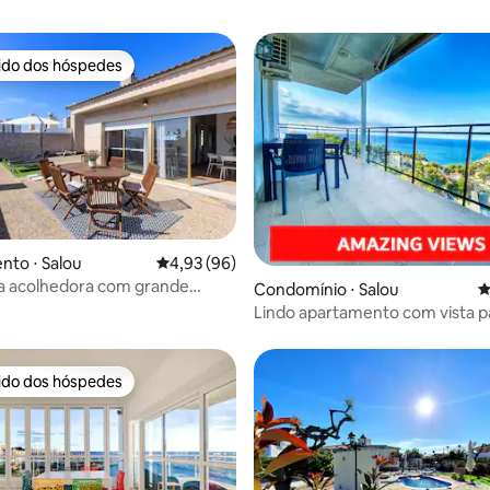
rido dos hóspedes
 melhores preferidos dos hóspedes
to ⋅ Salou
4,93 de uma avaliação média de 5, 96 avalia
4,93 (96)
a acolhedora com grande
média de 5, 57 avaliações
Condomínio ⋅ Salou
4
 estacionamento opcional
Lindo apartamento com vista p
rido dos hóspedes
 melhores preferidos dos hóspedes