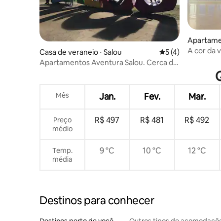
Apartamen
A cor da v
Casa de veraneio ⋅ Salou
5 de uma avaliação
5 (4)
Apartamentos Aventura Salou. Cerca de
todo (N402)
Q
Mês
Jan.
Fev.
Mar.
R$ 497
R$ 481
R$ 492
Preço
médio
9 °C
10 °C
12 °C
Temp.
média
Destinos para conhecer