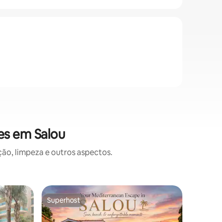
es em Salou
o, limpeza e outros aspectos.
Condomín
Superhost
Preferi
Superhost
Preferi
Cobertur
perto da 
Cobertura