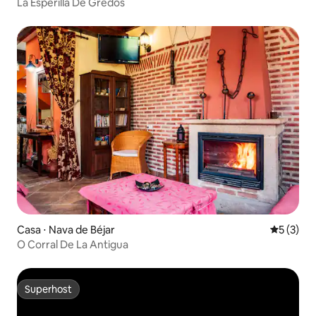
La Esperilla De Gredos
Casa ⋅ Nava de Béjar
5 de uma 
5 (3)
O Corral De La Antigua
Superhost
Superhost