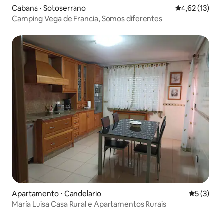
Cabana ⋅ Sotoserrano
4,62 de uma a
4,62 (13)
Camping Vega de Francia, Somos diferentes
Apartamento ⋅ Candelario
5 de uma 
5 (3)
María Luisa Casa Rural e Apartamentos Rurais