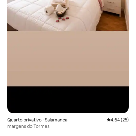
Quarto privativo ⋅ Salamanca
4,64 de uma a
4,64 (25)
margens do Tormes