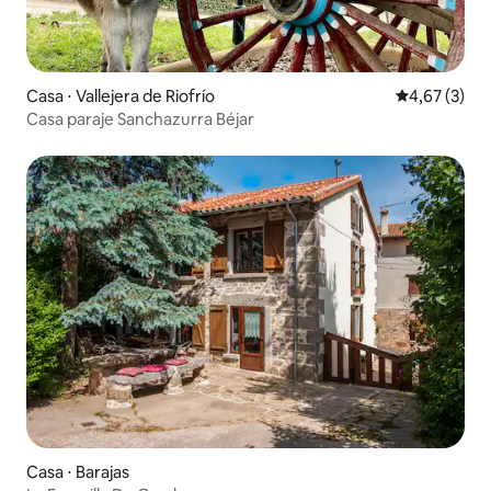
Casa ⋅ Vallejera de Riofrío
4,67 de uma 
4,67 (3)
Casa paraje Sanchazurra Béjar
Casa ⋅ Barajas