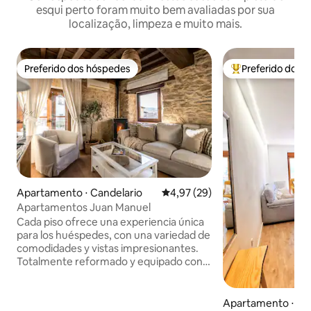
esqui perto foram muito bem avaliadas por sua
localização, limpeza e muito mais.
Preferido dos hóspedes
Preferido dos 
Preferido dos hóspedes
Entre os melhore
Apartamento ⋅ Candelario
4,97 de uma avaliação média de
4,97 (29)
Apartamentos Juan Manuel
Cada piso ofrece una experiencia única
para los huéspedes, con una variedad de
comodidades y vistas impresionantes.
Totalmente reformado y equipado con
todo lo necesario para una excelente
estancia que invitan a la relajación y al
disfrute de la naturaleza. En este
Apartamento ⋅ Béj