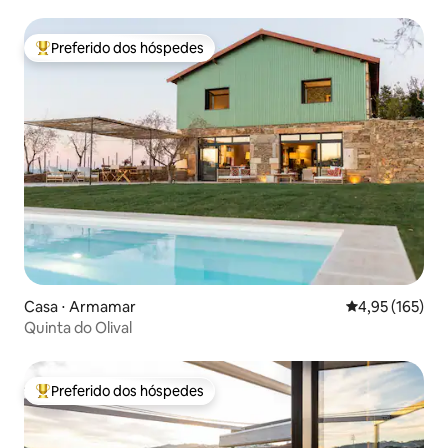
Preferido dos hóspedes
Entre os melhores preferidos dos hóspedes
Casa ⋅ Armamar
4,95 de uma av
4,95 (165)
Quinta do Olival
Preferido dos hóspedes
Entre os melhores preferidos dos hóspedes