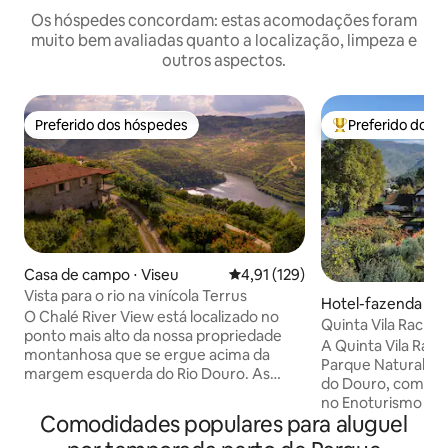
Os hóspedes concordam: estas acomodações foram
muito bem avaliadas quanto a localização, limpeza e
outros aspectos.
Preferido dos hóspedes
Preferido dos 
Preferido dos hóspedes
Entre os melhore
Casa de campo ⋅ Viseu
4,91 de uma avaliação média de 
4,91 (129)
Vista para o rio na vinícola Terrus
Hotel-fazenda ⋅ 
O Chalé River View está localizado no
e de Ribatua
Quinta Vila Rachel
ponto mais alto da nossa propriedade
Flora
A Quinta Vila Rache
montanhosa que se ergue acima da
Parque Natural do 
margem esquerda do Rio Douro. As
do Douro, com um
vistas magníficas da varanda vão te tirar
no Enoturismo e n
o fôlego! A casa de pedra de 200 anos foi
Comodidades populares para aluguel
naturais e biológicos. A Q
recentemente remodelada com todas
disponibiliza aos