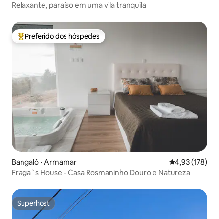
Relaxante, paraíso em uma vila tranquila
Preferido dos hóspedes
Entre os melhores preferidos dos hóspedes
Bangalô ⋅ Armamar
4,93 de uma av
4,93 (178)
Fraga`s House - Casa Rosmaninho Douro e Natureza
Superhost
Superhost