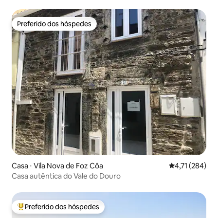
Preferido dos hóspedes
Preferido dos hóspedes
Casa ⋅ Vila Nova de Foz Côa
4,71 de uma av
4,71 (284)
Casa autêntica do Vale do Douro
Preferido dos hóspedes
Entre os melhores preferidos dos hóspedes