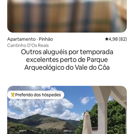
Apartamento ⋅ Pinhão
4,98 de uma a
4,98 (82)
Cantinho D'Os Reais
Outros aluguéis por temporada
excelentes perto de Parque
Arqueológico do Vale do Côa
Preferido dos hóspedes
Entre os melhores preferidos dos hóspedes