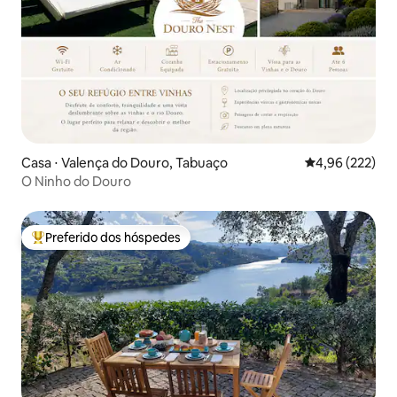
Casa ⋅ Valença do Douro, Tabuaço
4,96 de uma av
4,96 (222)
O Ninho do Douro
Preferido dos hóspedes
Entre os melhores preferidos dos hóspedes