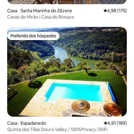
Casa ⋅ Santa Marinha do Zêzere
4,98 de uma av
4,98 (175)
Casas de Mirão | Casa do Bosque
Preferido dos hóspedes
Preferido dos hóspedes
Casa ⋅ Espadanedo
4,91 de uma av
4,91 (189)
Quinta das Tílias Douro Valley / 100%Privacy /WiFi