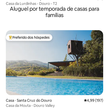
Casa da Lurdinhas - Douro - T2
Aluguel por temporada de casas para
famílias
Preferido dos hóspedes
Entre os melhores preferidos dos hóspedes
Casa ⋅ Santa Cruz do Douro
4,99 de uma av
4,99 (197)
Casa da Mouta - Douro Valley