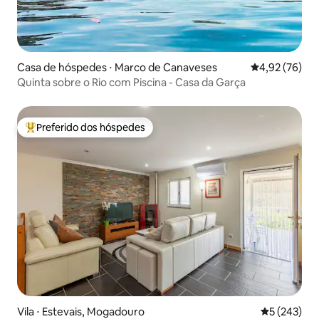
Casa de hóspedes ⋅ Marco de Canaveses
4,92 de uma a
4,92 (76)
Quinta sobre o Rio com Piscina - Casa da Garça
Preferido dos hóspedes
Entre os melhores preferidos dos hóspedes
Vila ⋅ Estevais, Mogadouro
5 de uma av
5 (243)