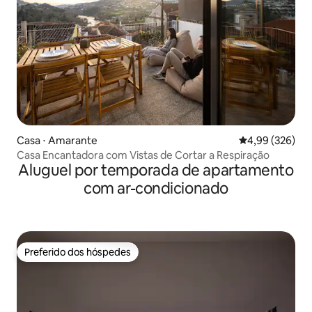
Casa ⋅ Amarante
4,99 de uma ava
4,99 (326)
Casa Encantadora com Vistas de Cortar a Respiração
Aluguel por temporada de apartamento
com ar-condicionado
Preferido dos hóspedes
Preferido dos hóspedes