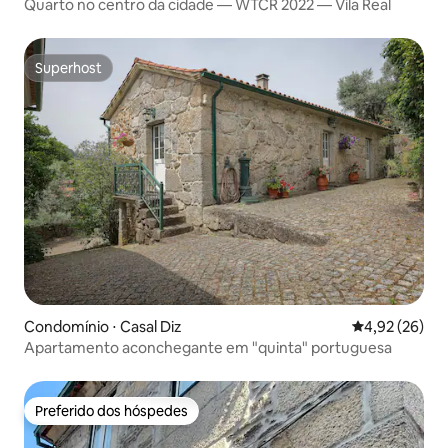
Quarto no centro da cidade — WTCR 2022 — Vila Real
Superhost
Superhost
Condomínio ⋅ Casal Diz
4,92 de uma a
4,92 (26)
Apartamento aconchegante em "quinta" portuguesa
Preferido dos hóspedes
Preferido dos hóspedes