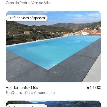
Casa do Pedro, Vale de Vila
Preferido dos hóspedes
Preferido dos hóspedes
Apartamento ⋅ Mós
4,9 de uma a
4,9 (10)
EiraDouro - Casa Amendoeira