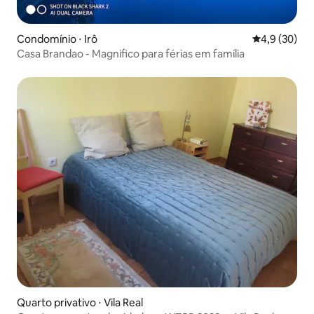
Condomínio ⋅ Irô
4,9 de uma a
4,9 (30)
Casa Brandao - Magnifico para férias em família
Quarto privativo ⋅ Vila Real