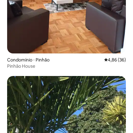
Condomínio ⋅ Pinhão
4,86 de uma a
4,86 (36)
Pinhão House