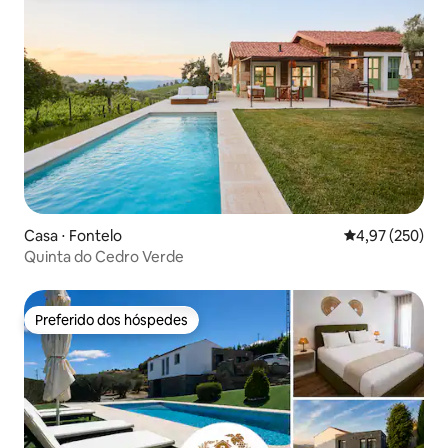
Casa ⋅ Fontelo
4,97 de uma av
4,97 (250)
Quinta do Cedro Verde
Preferido dos hóspedes
Preferido dos hóspedes