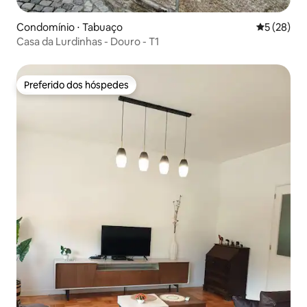
Condomínio ⋅ Tabuaço
5 de uma a
5 (28)
Casa da Lurdinhas - Douro - T1
Preferido dos hóspedes
Preferido dos hóspedes