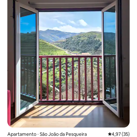
Apartamento ⋅ São João da Pesqueira
4,97 de uma a
4,97 (35)