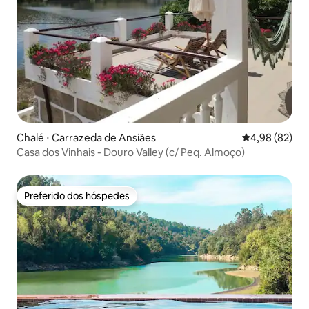
Chalé ⋅ Carrazeda de Ansiães
4,98 de uma a
4,98 (82)
Casa dos Vinhais - Douro Valley (c/ Peq. Almoço)
Preferido dos hóspedes
Preferido dos hóspedes