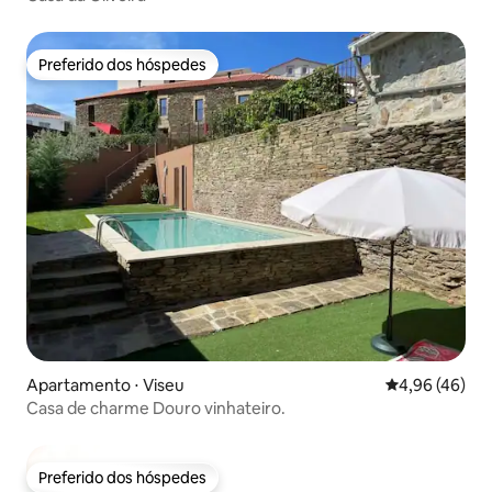
Preferido dos hóspedes
Preferido dos hóspedes
Apartamento ⋅ Viseu
4,96 de uma a
4,96 (46)
Casa de charme Douro vinhateiro.
Preferido dos hóspedes
Preferido dos hóspedes