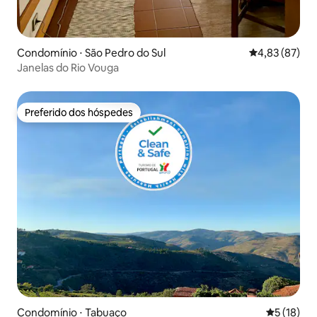
Condomínio ⋅ São Pedro do Sul
4,83 de uma a
4,83 (87)
Janelas do Rio Vouga
Preferido dos hóspedes
Preferido dos hóspedes
Condomínio ⋅ Tabuaço
5 de uma a
5 (18)