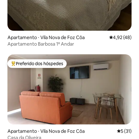
Apartamento ⋅ Vila Nova de Foz Côa
4,92 de uma a
4,92 (48)
Apartamento Barbosa 1º Andar
Preferido dos hóspedes
Entre os melhores preferidos dos hóspedes
Apartamento ⋅ Vila Nova de Foz Côa
5 de uma a
5 (31)
Casa da Oliveira