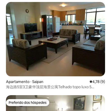
Apartamento ⋅ Saipan
4,78 de uma 
4,78 (9)
海边路5室3卫豪华顶层海景公寓Telhado topo luxo 5
quartos casa
Preferido dos hóspedes
Preferido dos hóspedes