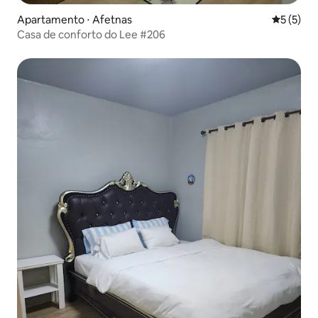
Apartamento ⋅ Afetnas
5 de uma 
5 (5)
Casa de conforto do Lee #206