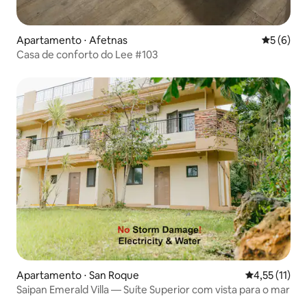
Apartamento ⋅ Afetnas
5 de uma 
5 (6)
Casa de conforto do Lee #103
Apartamento ⋅ San Roque
4,55 de uma a
4,55 (11)
Saipan Emerald Villa — Suíte Superior com vista para o mar