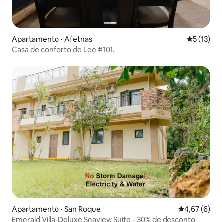
Apartamento ⋅ Afetnas
5 de uma a
5 (13)
Casa de conforto de Lee #101.
Apartamento ⋅ San Roque
4,67 de uma 
4,67 (6)
Emerald Villa-Deluxe Seaview Suite - 30% de desconto