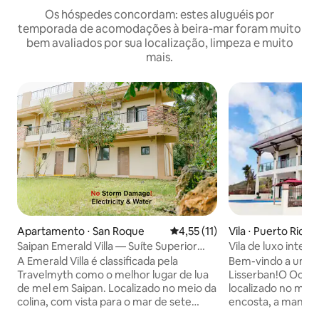
Os hóspedes concordam: estes aluguéis por
temporada de acomodações à beira-mar foram muito
bem avaliados por sua localização, limpeza e muito
mais.
Apartamento ⋅ San Roque
4,55 de uma avaliação média de
4,55 (11)
Vila ⋅ Puerto Rico
Saipan Emerald Villa — Suíte Superior
Vila de luxo inteir
com vista para o mar
e piscina (6 quarto
A Emerald Villa é classificada pela
Bem-vindo a um b
Travelmyth como o melhor lugar de lua
Lisserban!O Ocean
de mel em Saipan. Localizado no meio da
localizado no mei
colina, com vista para o mar de sete
encosta, a mansão
cores, nova decoração de estilo
de estilo arquite