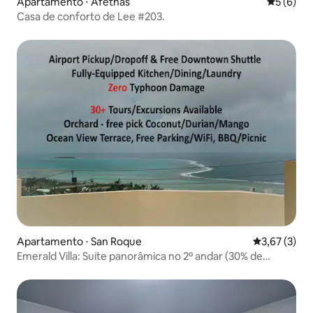
Apartamento ⋅ Afetnas
5 de uma 
5 (6)
Casa de conforto de Lee #203.
Apartamento ⋅ San Roque
3,67 de uma 
3,67 (3)
Emerald Villa: Suíte panorâmica no 2º andar (30% de
desconto)