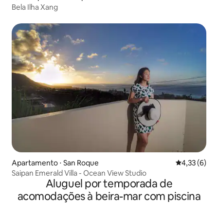
Bela Ilha Xang
Apartamento ⋅ San Roque
4,33 de uma 
4,33 (6)
Saipan Emerald Villa - Ocean View Studio
Aluguel por temporada de
acomodações à beira-mar com piscina