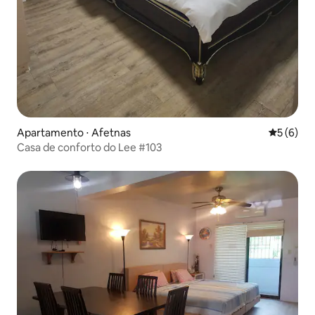
Apartamento ⋅ Afetnas
5 de uma 
5 (6)
Casa de conforto do Lee #103