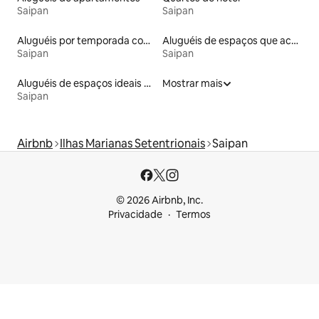
Saipan
Saipan
Aluguéis por temporada com acesso à praia
Aluguéis de espaços que aceitam animais de estimação
Saipan
Saipan
Aluguéis de espaços ideais para famílias
Mostrar mais
Saipan
Airbnb
Ilhas Marianas Setentrionais
Saipan
© 2026 Airbnb, Inc.
Privacidade
Termos