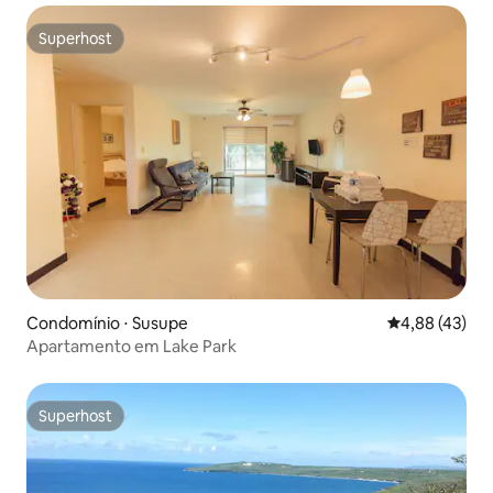
Superhost
Superhost
Condomínio ⋅ Susupe
4,88 de uma a
4,88 (43)
Apartamento em Lake Park
Superhost
Superhost