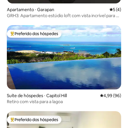
Apartamento ⋅ Garapan
5 de uma 
5 (4)
GRH3: Apartamento estúdio loft com vista incrível para o
mar
Preferido dos hóspedes
Entre os melhores preferidos dos hóspedes
Suíte de hóspedes ⋅ Capitol Hill
4,99 de uma av
4,99 (96)
Retiro com vista para a lagoa
Preferido dos hóspedes
Entre os melhores preferidos dos hóspedes