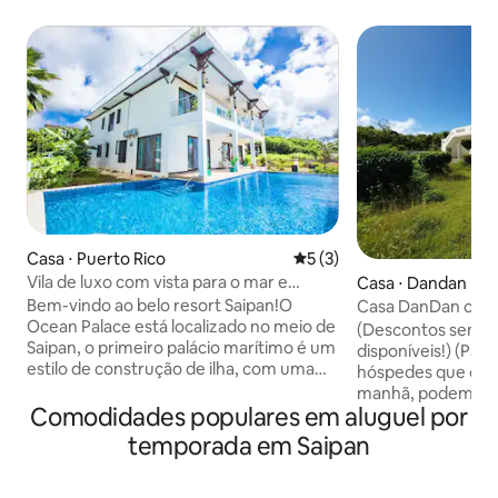
Casa ⋅ Puerto Rico
5 de uma avaliação média d
5 (3)
Vila de luxo com vista para o mar e
Casa ⋅ Dandan
piscina #3 (3 quartos)
Bem-vindo ao belo resort Saipan!O
Casa DanDan com 
Ocean Palace está localizado no meio de
(Descontos seman
Saipan, o primeiro palácio marítimo é um
disponíveis!) (Par
estilo de construção de ilha, com uma
hóspedes que cheg
grande vista para o mar, você pode ver a
manhã, podemos aj
bela baía, piscina profissional privada
Comodidades populares em aluguel por
check-in a parti
dentro da cerca elétrica, cercada por
você chegar.) Esta Dandan Ocean View
temporada em Saipan
flores durante todo o ano, ar fresco, alto
House está localiz
teor de oxigênio, temperatura média de
centro de Garapan. Como uma casa
28 graus Celsius, você pode começar