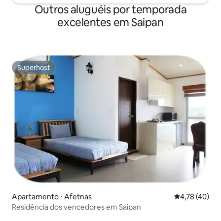
Outros aluguéis por temporada
excelentes em Saipan
Superhost
Superhost
Apartamento ⋅ Afetnas
4,78 de uma a
4,78 (40)
Residência dos vencedores em Saipan