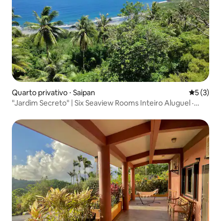
Quarto privativo ⋅ Saipan
5 de uma 
5 (3)
"Jardim Secreto" | Six Seaview Rooms Inteiro Aluguel ·
Refúgio tranquilo exclusivo