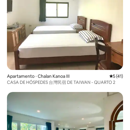
Apartamento ⋅ Chalan Kanoa III
5 de uma a
5 (41)
CASA DE HÓSPEDES 台灣民宿 DE TAIWAN - QUARTO 2