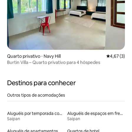
Quarto privativo ⋅ Navy Hill
4,67 de uma 
4,67 (3)
Burtin Villa – Quarto privativo para 4 hóspedes
Destinos para conhecer
Outros tipos de acomodações
Aluguéis por temporada com café da manhã
Aluguéis de espaços em frente à praia
Saipan
Saipan
Aluguéis de apartamentos
Quartos de hotel