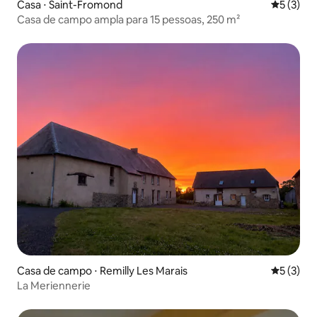
Casa ⋅ Saint-Fromond
5 de uma 
5 (3)
Casa de campo ampla para 15 pessoas, 250 m²
Casa de campo ⋅ Remilly Les Marais
5 de uma 
5 (3)
La Meriennerie