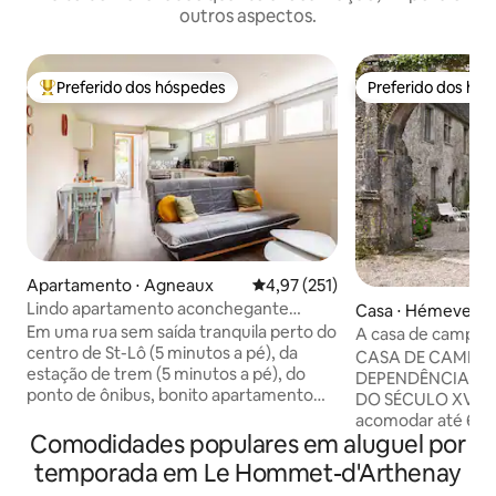
outros aspectos.
Preferido dos hóspedes
Preferido dos hó
Entre os melhores preferidos dos hóspedes
Preferido dos hó
Apartamento ⋅ Agneaux
4,97 de uma avaliação média de 
4,97 (251)
Lindo apartamento aconchegante
Casa ⋅ Hémevez
totalmente equipado
Em uma rua sem saída tranquila perto do
A casa de campo d
centro de St-Lô (5 minutos a pé), da
castelo de Hémev
CASA DE CAMPO 
estação de trem (5 minutos a pé), do
DEPENDÊNCIAS D
ponto de ônibus, bonito apartamento
DO SÉCULO XVI (2
reformado, classificado como "mobiliado
acomodar até 6 pessoas: 
3 estrelas". Localizado no centro de
Comodidades populares em aluguel por
grande no andar d
Manche (Agneaux), a 500 m da Via
casal + 1 cama de solteiro)
temporada em Le Hommet-d'Arthenay
Verde, a 5 minutos a pé do Instituto, a 8
quarto grande no 