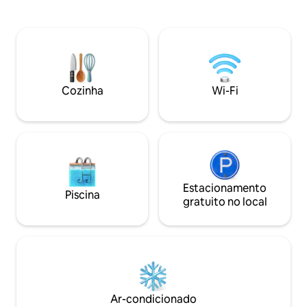
minutos (de carro) do Haras, a 30
de casal) - 1 cama extra no patamar do
minutos do mar, a 1 hora do Monte Saint-
andar de cima - 1 banheiro (com
Michel, a 40 minutos das praias do
banheira) no andar de cima
desembarque, a 1 hora da Cidade do
(no térreo e no andar de 
Mar, a 40 minutos de Bayeux. Entrada
estar grande - Gra
independente pelo pátio externo,
(em funcionamen
localizado sob o terraço da nossa casa
cozinha equipada a
Cozinha
Wi-Fi
(caixa de chaves segura).
jantar. - 1 selha
Estacionamento
Piscina
gratuito no local
Ar-condicionado