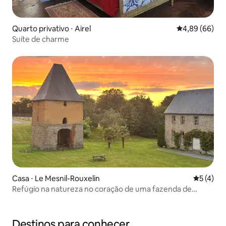
Quarto privativo ⋅ Airel
4,89 de uma av
4,89 (66)
Suíte de charme
Casa ⋅ Le Mesnil-Rouxelin
5 de uma 
5 (4)
Refúgio na natureza no coração de uma fazenda de
cavalos
Destinos para conhecer