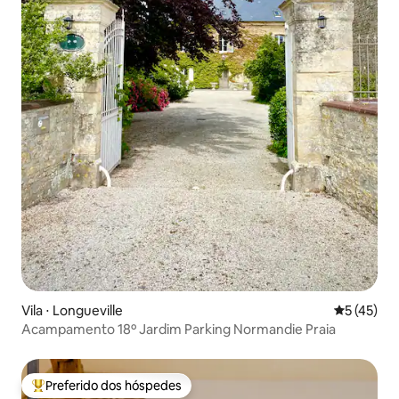
Vila ⋅ Longueville
5 de uma a
5 (45)
Acampamento 18º Jardim Parking Normandie Praia
Preferido dos hóspedes
Entre os melhores preferidos dos hóspedes