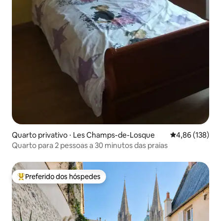
Quarto privativo ⋅ Les Champs-de-Losque
4,86 de uma av
4,86 (138)
Quarto para 2 pessoas a 30 minutos das praias
Preferido dos hóspedes
Entre os melhores preferidos dos hóspedes