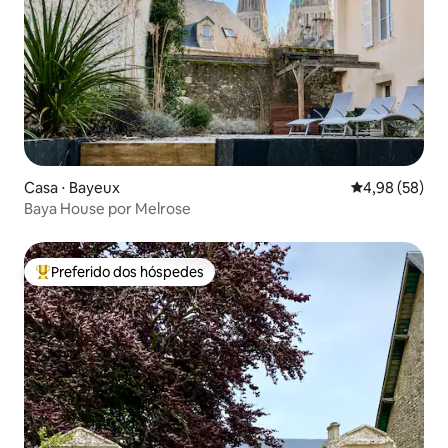
Casa ⋅ Bayeux
4,98 de uma a
4,98 (58)
Baya House por Melrose
Preferido dos hóspedes
Entre os melhores preferidos dos hóspedes