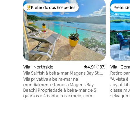
Preferido dos hóspedes
Preferid
Entre os melhores preferidos dos hóspedes
Preferid
Vila ⋅ Northside
4,91 de uma avaliação m
4,91 (137)
Vila ⋅ Cor
Vila Sailfish à beira-mar Magens Bay St.
Retiro pa
Thomas!
Vila privativa à beira-mar na
"A vista é
mundialmente famosa Magens Bay
Joy of Lif
Beach! Propriedade à beira-mar de 5
classe mun
quartos e 4 banheiros e meio, com
selvagem e a bo
acesso direto à praia. Oferece um chalé à
brisas de 
beira-mar de 1 quarto/1 banheiro que
condiciona
acomoda até 4 hóspedes. Desfrute de
além de u
natação com tartarugas marinhas,
confortavelm
mergulho com snorkel e caiaque a
vila verd
poucos passos da vila. As comodidades
energia 