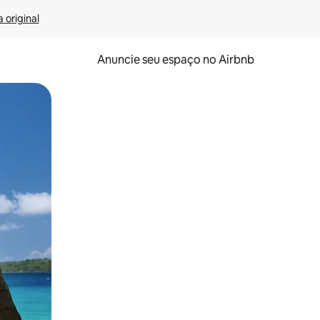
 original
Anuncie seu espaço no Airbnb
 deslizando o dedo na tela.