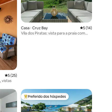
Casa ⋅ Cruz Bay
5 de uma avaliação
5 (14)
Vila dos Piratas: vista para a praia com
caiaques para grupos
5 de uma avaliação média de 5, 25 avaliações
5 (25)
 vistas
Preferido dos hóspedes
Entre os melhores preferidos dos hóspedes