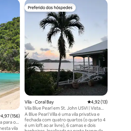
Condomín
Preferido dos hóspedes
Preferi
os hóspedes
Preferido dos hóspedes
Preferi
SeaDazzl
academia,
Bem-vind
SeaDazzl
comunida
onde a ar
literalme
está aqui
romântic
com amig
tudo o q
ções
suas fér
comodida
espreguiç
tênis, 3 
distância
entrega 
apenas n
Vila ⋅ Coral Bay
4,92 de uma avaliação
4,92 (13)
conveniê
Vila Blue Pearl em St. John USVI | Vista
para o mar
A Blue Pearl Villa é uma vila privativa e
,97 de uma avaliação média de 5, 156 avaliações
4,97 (156)
fechada com quatro quartos (o quarto 4
ta para o
é um loft ao ar livre), 6 camas e dois
nesta vila
banheiros, localizada na parte tranquila