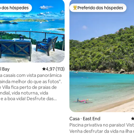
o dos hóspedes
Preferido dos hóspedes
o dos hóspedes
Entre os melhores preferidos d
édia de 5, 137 avaliações
al Bay
4,97 de uma avaliação média de 5, 113 avalia
4,97 (113)
ra casais com vista panorâmica
 ainda melhor do que as fotos".
e Villa fica perto de praias de
dial, vida noturna, vida
a vida! Desfrute das
vento alísios ou do ar
do em toda a vila. Wi-Fi rápido,
ma escrivaninha, para trabalhar
Casa ⋅ East End
4
ente em casa. Somos uma
Piscina privativa no paraíso! Vis
e e totalmente solar, com muita
mar a poucos passos da praia
Venha desfrutar da vida na ilha 
e sem interrupções, comum em