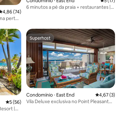
Condomínio ⋅ East End
5 de uma avaliação
5 (17)
ções
6 minutos a pé da praia + restaurantes |
4,86 de uma avaliação média de 5, 74 avaliações
4,86 (74)
Piscina e banheira de hidromassagem
una perto
Superhost
os hóspedes
Superhost
Condomínio ⋅ East End
4,67 de uma avaliaçã
4,67 (3)
Vila Deluxe exclusiva no Point Pleasant
ções
5 de uma avaliação média de 5, 56 avaliações
5 (56)
Resort - A2
Resort |