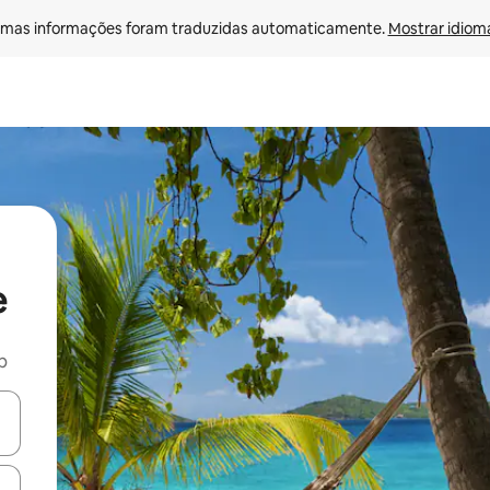
mas informações foram traduzidas automaticamente. 
Mostrar idioma
e
b
ore-os usando as seta para cima e para baixo do teclado ou tocando e