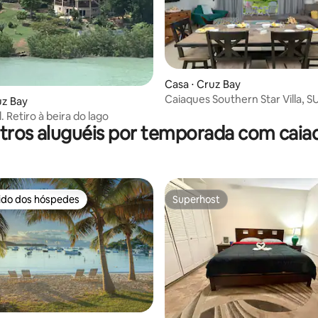
Casa ⋅ Cruz Bay
média de 5, 18 avaliações
Caiaques Southern Star Villa, S
uz Bay
poucos passos da praia
l. Retiro à beira do lago
tros aluguéis por temporada com caia
rido dos hóspedes
Superhost
 melhores preferidos dos hóspedes
Superhost