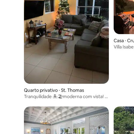
Casa ⋅ Cr
Villa Isab
recarregu
Quarto privativo ⋅ St. Thomas
Tranquilidade 🏝🏖moderna com vista! -
Suíte Master 🏝🏖