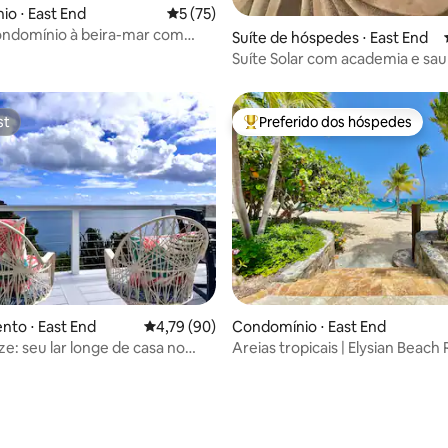
média de 5, 68 avaliações
o ⋅ East End
5 de uma avaliação média de 5, 75 avalia
5 (75)
condomínio à beira-mar com
Suíte de hóspedes ⋅ East End
restaurantes!
Suíte Solar com academia e sa
de Margaritaville e Coki
st
Preferido dos hóspedes
st
Entre os melhores preferidos d
média de 5, 80 avaliações
to ⋅ East End
4,79 de uma avaliação média de 5, 90 avalia
4,79 (90)
Condomínio ⋅ East End
ze: seu lar longe de casa no
Areias tropicais | Elysian Beach 
St. Thomas