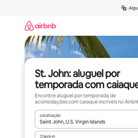
Pular
Algu
para
o
conteúdo
St. John: aluguel por
temporada com caiaqu
Encontre aluguel por temporada de
acomodações com caiaque incríveis no Airbn
Localização
Quando os resultados estiverem disponíveis, expl
Check-in