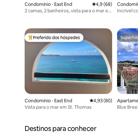
Condomínio ⋅ East End
4,9 de uma avaliação 
4,9 (68)
Condomíni
2 camas, 2 banheiros, vista para o mar e
Incrível 
piscina (à beira-mar)
piscina e 
Preferido dos hóspedes
Superho
Entre os melhores preferidos dos hóspedes
Superho
Condomínio ⋅ East End
4,93 de uma avaliação 
4,93 (80)
Apartamen
Vista para o mar em St. Thomas
Blue Bree
Caribe
Destinos para conhecer