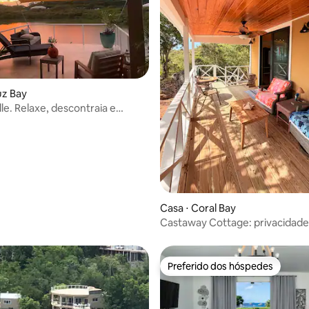
uz Bay
elle. Relaxe, descontraia e
e 2-5 B/B
Casa ⋅ Coral Bay
Castaway Cottage: privacidade,
Preferido dos hóspedes
Preferido dos hóspedes