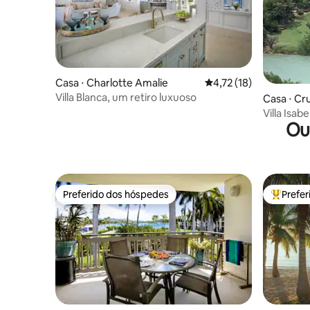
Casa ⋅ Charlotte Amalie
4,72 de uma avaliação 
4,72 (18)
Villa Blanca, um retiro luxuoso
Casa ⋅ Cr
Villa Isabe
Ou
Preferido dos hóspedes
Prefe
Preferido dos hóspedes
Entre os